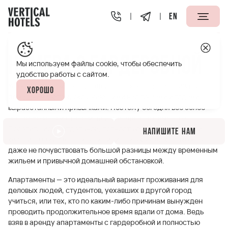
EN
Апарт-отели Vertical
Номера с гардеробной
Номера с гардеробной
Мы используем файлы cookie, чтобы обеспечить
удобство работы с сайтом.
Уезжая в другой город надолго, не хочется расставаться с
Хорошо
домашним уютом, окружающими нас вещами и годами
выработанными привычками. Поэтому сегодня все более
востребованной становиться аренда апартаментов.
Поселившись в отдельной, полностью благоустроенной
Напишите нам
квартире современного гостиничного комплекса, можно
даже не почувствовать большой разницы между временным
жильем и привычной домашней обстановкой.
Апартаменты — это идеальный вариант проживания для
деловых людей, студентов, уехавших в другой город
учиться, или тех, кто по каким-либо причинам вынужден
проводить продолжительное время вдали от дома. Ведь
взяв в аренду апартаменты с гардеробной и полностью