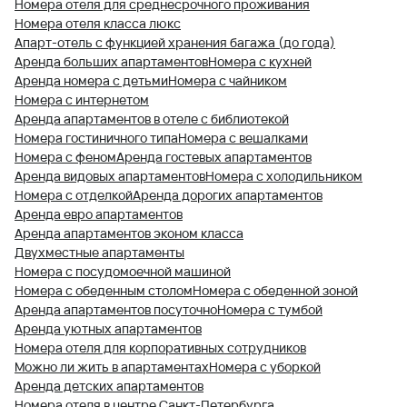
Номера отеля для среднесрочного проживания
Номера отеля класса люкс
Апарт-отель с функцией хранения багажа (до года)
Аренда больших апартаментов
Номера с кухней
Аренда номера с детьми
Номера с чайником
Номера с интернетом
Аренда апартаментов в отеле с библиотекой
Номера гостиничного типа
Номера с вешалками
Номера с феном
Аренда гостевых апартаментов
Аренда видовых апартаментов
Номера с холодильником
Номера с отделкой
Аренда дорогих апартаментов
Аренда евро апартаментов
Аренда апартаментов эконом класса
Двухместные апартаменты
Номера с посудомоечной машиной
Номера с обеденным столом
Номера с обеденной зоной
Аренда апартаментов посуточно
Номера с тумбой
Аренда уютных апартаментов
Номера отеля для корпоративных сотрудников
Можно ли жить в апартаментах
Номера с уборкой
Аренда детских апартаментов
Номера отеля в центре Санкт-Петербурга