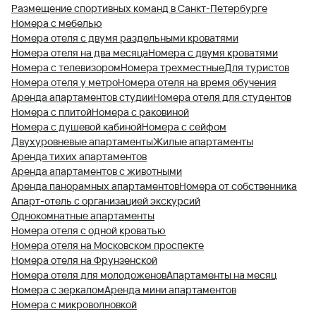
Размещение спортивных команд в Санкт-Петербурге
Номера с мебелью
Номера отеля с двумя раздельными кроватями
Номера отеля на два месяца
Номера с двумя кроватями
Номера с телевизором
Номера трехместные
Для туристов
Номера отеля у метро
Номера отеля на время обучения
Аренда апартаментов студии
Номера отеля для студентов
Номера с плитой
Номера с раковиной
Номера с душевой кабиной
Номера с сейфом
Двухуровневые апартаменты
Жилые апартаменты
Аренда тихих апартаментов
Аренда апартаментов с животными
Аренда панорамных апартаментов
Номера от собственника
Апарт-отель с организацией экскурсий
Однокомнатные апартаменты
Номера отеля с одной кроватью
Номера отеля на Московском проспекте
Номера отеля на Фрунзенской
Номера отеля для молодоженов
Апартаменты на месяц
Номера с зеркалом
Аренда мини апартаментов
Номера с микроволновкой