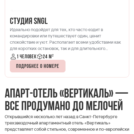
Студия DBL
Двухместный номер, в котором детально продумано
всё для удобства современных путешественников.
Формат, успешно сочетающий в себе спальню и
кухонную зону. Идеально подходит для размещения
одного-двух гостей.
1-2 человека
20-25 м²
Подробнее о номере
Апарт-отель «Вертикаль» —
все продумано до мелочей
Открывшийся несколько лет назад в Санкт-Петербурге
трехзвездочный апартаментный отель «Вертикаль»
представляет собой стильное, современное и по-европейски