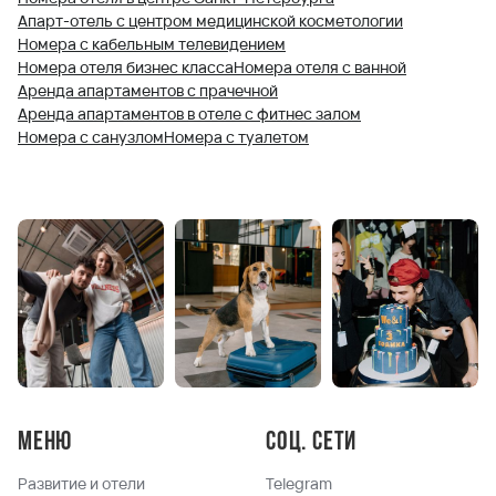
Апарт-отель с центром медицинской косметологии
Номера с кабельным телевидением
Номера отеля бизнес класса
Номера отеля с ванной
Аренда апартаментов с прачечной
Аренда апартаментов в отеле с фитнес залом
Номера с санузлом
Номера с туалетом
Меню
Соц. сети
Развитие и отели
Telegram