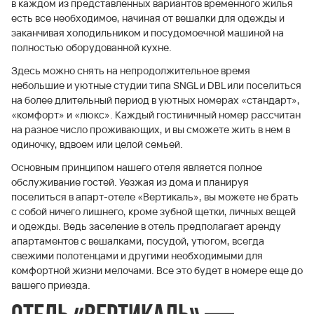
в каждом из представленных вариантов временного жилья
есть все необходимое, начиная от вешалки для одежды и
заканчивая холодильником и посудомоечной машиной на
полностью оборудованной кухне.
Здесь можно снять на непродолжительное время
небольшие и уютные студии типа SNGL и DBL или поселиться
на более длительный период в уютных номерах «стандарт»,
«комфорт» и «люкс». Каждый гостиничный номер рассчитан
на разное число проживающих, и вы сможете жить в нем в
одиночку, вдвоем или целой семьей.
Основным принципом нашего отеля является полное
обслуживание гостей. Уезжая из дома и планируя
поселиться в апарт-отеле «Вертикаль», вы можете не брать
с собой ничего лишнего, кроме зубной щетки, личных вещей
и одежды. Ведь заселение в отель предполагает аренду
апартаментов с вешалками, посудой, утюгом, всегда
свежими полотенцами и другими необходимыми для
комфортной жизни мелочами. Все это будет в номере еще до
вашего приезда.