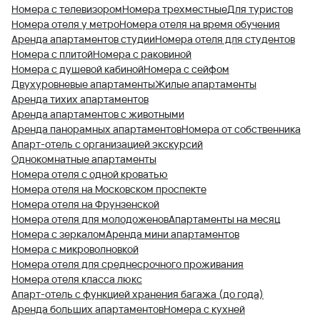
Номера с телевизором
Номера трехместные
Для туристов
Номера отеля у метро
Номера отеля на время обучения
Аренда апартаментов студии
Номера отеля для студентов
Номера с плитой
Номера с раковиной
Номера с душевой кабиной
Номера с сейфом
Двухуровневые апартаменты
Жилые апартаменты
Аренда тихих апартаментов
Аренда апартаментов с животными
Аренда панорамных апартаментов
Номера от собственника
Апарт-отель с организацией экскурсий
Однокомнатные апартаменты
Номера отеля с одной кроватью
Номера отеля на Московском проспекте
Номера отеля на Фрунзенской
Номера отеля для молодоженов
Апартаменты на месяц
Номера с зеркалом
Аренда мини апартаментов
Номера с микроволновкой
Номера отеля для среднесрочного проживания
Номера отеля класса люкс
Апарт-отель с функцией хранения багажа (до года)
Аренда больших апартаментов
Номера с кухней