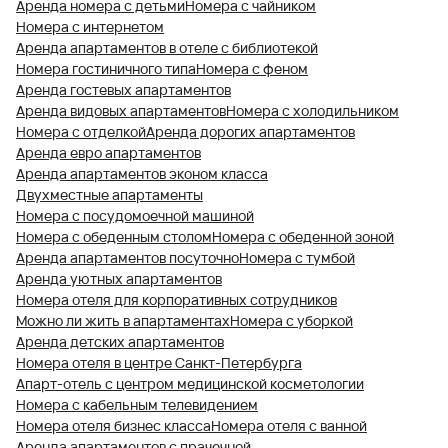
Аренда номера с детьми
Номера с чайником
Номера с интернетом
Аренда апартаментов в отеле с библиотекой
Номера гостиничного типа
Номера с феном
Аренда гостевых апартаментов
Аренда видовых апартаментов
Номера с холодильником
Номера с отделкой
Аренда дорогих апартаментов
Аренда евро апартаментов
Аренда апартаментов эконом класса
Двухместные апартаменты
Номера с посудомоечной машиной
Номера с обеденным столом
Номера с обеденной зоной
Аренда апартаментов посуточно
Номера с тумбой
Аренда уютных апартаментов
Номера отеля для корпоративных сотрудников
Можно ли жить в апартаментах
Номера с уборкой
Аренда детских апартаментов
Номера отеля в центре Санкт-Петербурга
Апарт-отель с центром медицинской косметологии
Номера с кабельным телевидением
Номера отеля бизнес класса
Номера отеля с ванной
Аренда апартаментов с прачечной