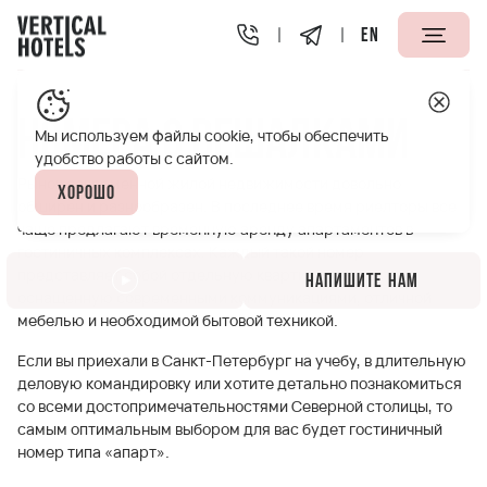
EN
Апарт-отели Vertical
Номера с вешалками
Номера с вешалками
Мы используем файлы cookie, чтобы обеспечить
удобство работы с сайтом.
Рынок современной жилой недвижимости довольно
Хорошо
обширен и разнообразен. В последнее время риелторы все
чаще предлагают временную аренду апартаментов в
гостиничных комплексах. Каждый такой номер
представляет собой отдельную квартиру, полностью
Напишите нам
оснащенную современными коммуникациями, отличной
мебелью и необходимой бытовой техникой.
Если вы приехали в Санкт-Петербург на учебу, в длительную
деловую командировку или хотите детально познакомиться
со всеми достопримечательностями Северной столицы, то
самым оптимальным выбором для вас будет гостиничный
номер типа «апарт».