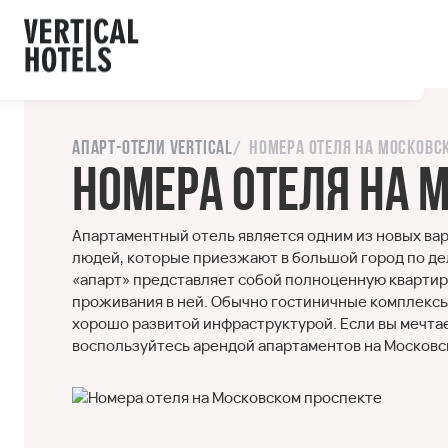
ы с сайтом.
орошо
Напишите нам
Апарт-отели Vertical
Номера отеля на Московс
Номера отеля на 
Апартаментный отель является одним из новых ва
людей, которые приезжают в большой город по дел
«апарт» представляет собой полноценную квартир
проживания в ней. Обычно гостиничные комплексы
хорошо развитой инфраструктурой. Если вы мечтае
воспользуйтесь арендой апартаментов на Московс