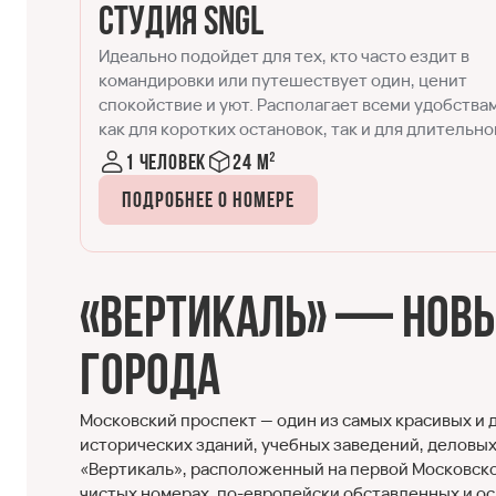
Студия DBL
Двухместный номер, в котором детально
продумано всё для удобства современных
твами
путешественников. Формат, успешно сочетающ
ьного
в себе спальню и кухонную зону. Идеально
подходит для размещения одного-двух гостей.
1-2 человека
20-25 м²
Подробнее о номере
«Вертикаль» — новы
города
Московский проспект — один из самых красивых и 
исторических зданий, учебных заведений, деловы
«Вертикаль», расположенный на первой Московской 
чистых номерах, по-европейски обставленных и о