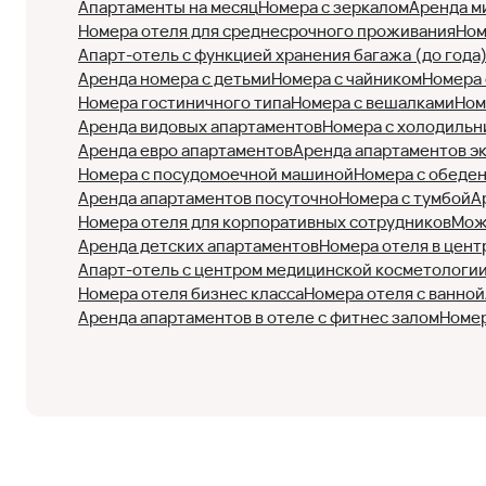
Апартаменты на месяц
Номера с зеркалом
Аренда м
Номера отеля для среднесрочного проживания
Ном
Апарт-отель с функцией хранения багажа (до года
Аренда номера с детьми
Номера с чайником
Номера 
Номера гостиничного типа
Номера с вешалками
Ном
Аренда видовых апартаментов
Номера с холодильн
Аренда евро апартаментов
Аренда апартаментов э
Номера с посудомоечной машиной
Номера с обеде
Аренда апартаментов посуточно
Номера с тумбой
А
Номера отеля для корпоративных сотрудников
Мож
Аренда детских апартаментов
Номера отеля в цент
Апарт-отель с центром медицинской косметологи
Номера отеля бизнес класса
Номера отеля с ванной
Аренда апартаментов в отеле с фитнес залом
Номер