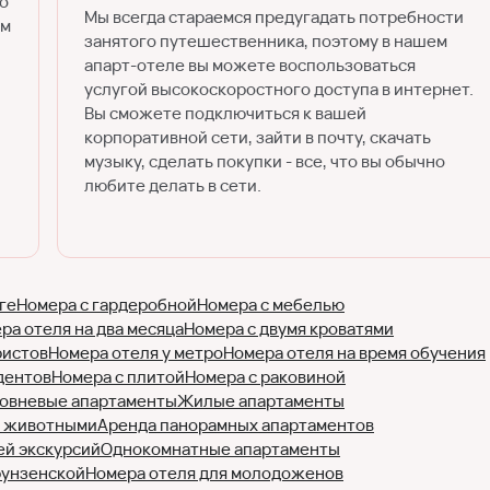
го
Мы всегда стараемся предугадать потребности
ем
занятого путешественника, поэтому в нашем
апарт-отеле вы можете воспользоваться
услугой высокоскоростного доступа в интернет.
Вы сможете подключиться к вашей
корпоративной сети, зайти в почту, скачать
музыку, сделать покупки - все, что вы обычно
любите делать в сети.
ге
Номера с гардеробной
Номера с мебелью
ра отеля на два месяца
Номера с двумя кроватями
ристов
Номера отеля у метро
Номера отеля на время обучения
дентов
Номера с плитой
Номера с раковиной
овневые апартаменты
Жилые апартаменты
с животными
Аренда панорамных апартаментов
ей экскурсий
Однокомнатные апартаменты
рунзенской
Номера отеля для молодоженов