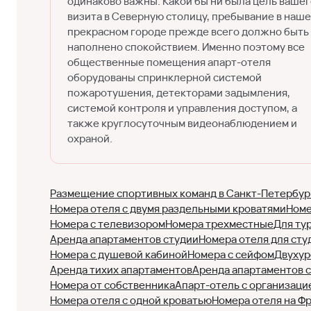
одинаково важны. Какой бы ни была цель ваше
визита в Северную столицу, пребывание в наш
прекрасном городе прежде всего должно быть
наполнено спокойствием. Именно поэтому все
общественные помещения апарт-отеля
оборудованы спринклерной системой
пожаротушения, детекторами задымления,
системой контроля и управления доступом, а
также круглосуточным видеонаблюдением и
охраной.
Размещение спортивных команд в Санкт-Петербур
Номера отеля с двумя раздельными кроватями
Номе
Номера с телевизором
Номера трехместные
Для ту
Аренда апартаментов студии
Номера отеля для сту
Номера с душевой кабиной
Номера с сейфом
Двухур
Аренда тихих апартаментов
Аренда апартаментов 
Номера от собственника
Апарт-отель с организаци
Номера отеля с одной кроватью
Номера отеля на Ф