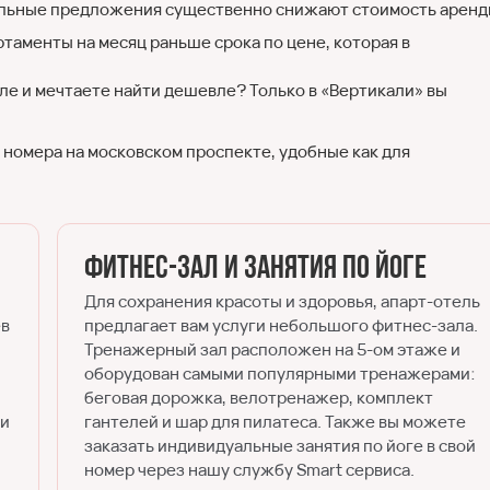
альные предложения существенно снижают стоимость аренд
таменты на месяц раньше срока по цене, которая в
ле и мечтаете найти дешевле? Только в «Вертикали» вы
 номера на московском проспекте, удобные как для
Фитнес-зал и занятия по йоге
Для сохранения красоты и здоровья, апарт-отель
ев
предлагает вам услуги небольшого фитнес-зала.
Тренажерный зал расположен на 5-ом этаже и
оборудован самыми популярными тренажерами:
беговая дорожка, велотренажер, комплект
ии
гантелей и шар для пилатеса. Также вы можете
заказать индивидуальные занятия по йоге в свой
номер через нашу службу Smart сервиса.