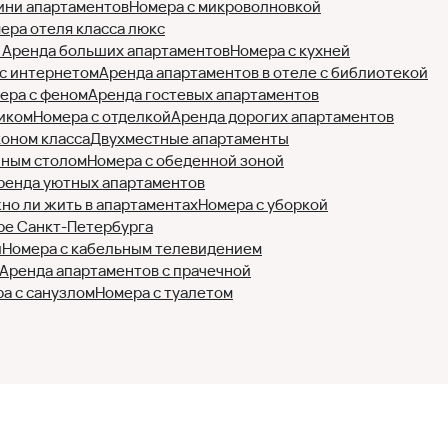
ини апартаментов
Номера с микроволновкой
ера отеля класса люкс
)
Аренда больших апартаментов
Номера с кухней
с интернетом
Аренда апартаментов в отеле с библиотекой
ера с феном
Аренда гостевых апартаментов
иком
Номера с отделкой
Аренда дорогих апартаментов
коном класса
Двухместные апартаменты
нным столом
Номера с обеденной зоной
ренда уютных апартаментов
но ли жить в апартаментах
Номера с уборкой
ре Санкт-Петербурга
и
Номера с кабельным телевидением
Аренда апартаментов с прачечной
а с санузлом
Номера с туалетом