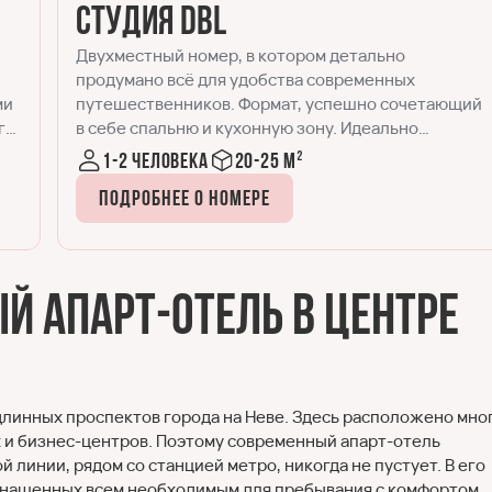
Стандарт
Номер Стандарт отличается от Студии DBL чуть
большей площадью и наличием рабочего места,
ий
помимо спальной и кухонной зон. Отлично
подходит для комфортного размещения одного
или двух гостей, как во время командировки, так и
1-2 человека
30-35 м²
для отдыха.
Подробнее о номере
й апарт-отель в центре
длинных проспектов города на Неве. Здесь расположено мно
х и бизнес-центров. Поэтому современный апарт-отель
линии, рядом со станцией метро, никогда не пустует. В его
снащенных всем необходимым для пребывания с комфортом,