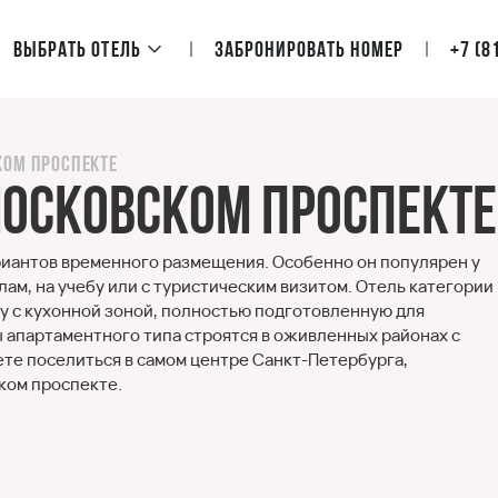
Выбрать отель
Забронировать номер
+7 (8
ком проспекте
Московском проспекте
риантов временного размещения. Особенно он популярен у
ам, на учебу или с туристическим визитом. Отель категории
у с кухонной зоной, полностью подготовленную для
 апартаментного типа строятся в оживленных районах с
те поселиться в самом центре Санкт-Петербурга,
ком проспекте.