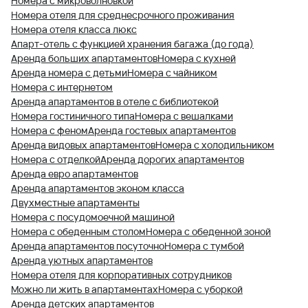
Номера с микроволновкой
Номера отеля для среднесрочного проживания
Номера отеля класса люкс
Апарт-отель с функцией хранения багажа (до года)
Аренда больших апартаментов
Номера с кухней
Аренда номера с детьми
Номера с чайником
Номера с интернетом
Аренда апартаментов в отеле с библиотекой
Номера гостиничного типа
Номера с вешалками
Номера с феном
Аренда гостевых апартаментов
Аренда видовых апартаментов
Номера с холодильником
Номера с отделкой
Аренда дорогих апартаментов
Аренда евро апартаментов
Аренда апартаментов эконом класса
Двухместные апартаменты
Номера с посудомоечной машиной
Номера с обеденным столом
Номера с обеденной зоной
Аренда апартаментов посуточно
Номера с тумбой
Аренда уютных апартаментов
Номера отеля для корпоративных сотрудников
Можно ли жить в апартаментах
Номера с уборкой
Аренда детских апартаментов