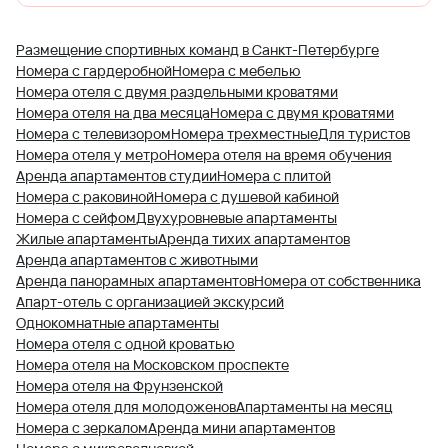
Размещение спортивных команд в Санкт-Петербурге
Номера с гардеробной
Номера с мебелью
Номера отеля с двумя раздельными кроватями
Номера отеля на два месяца
Номера с двумя кроватями
Номера с телевизором
Номера трехместные
Для туристов
Номера отеля у метро
Номера отеля на время обучения
Аренда апартаментов студии
Номера с плитой
Номера с раковиной
Номера с душевой кабиной
Номера с сейфом
Двухуровневые апартаменты
Жилые апартаменты
Аренда тихих апартаментов
Аренда апартаментов с животными
Аренда панорамных апартаментов
Номера от собственника
Апарт-отель с организацией экскурсий
Однокомнатные апартаменты
Номера отеля с одной кроватью
Номера отеля на Московском проспекте
Номера отеля на Фрунзенской
Номера отеля для молодоженов
Апартаменты на месяц
Номера с зеркалом
Аренда мини апартаментов