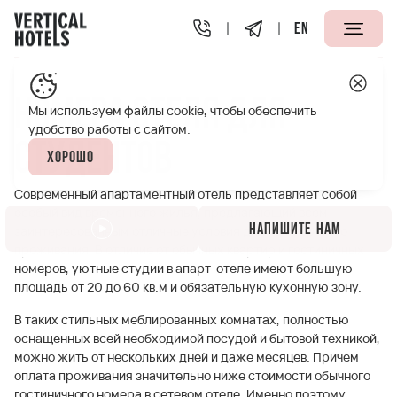
EN
Апарт-отели Vertical
Номера отеля для студентов
Номера отеля для
Мы используем файлы cookie, чтобы обеспечить
удобство работы с сайтом.
студентов
Хорошо
Современный апартаментный отель представляет собой
особый вид временного жилья, предлагающий всем
Напишите нам
заинтересованным отличные условия для комфортного
проживания. В отличие от обычных квартир и гостиничных
номеров, уютные студии в апарт-отеле имеют большую
площадь от 20 до 60 кв.м и обязательную кухонную зону.
В таких стильных меблированных комнатах, полностью
оснащенных всей необходимой посудой и бытовой техникой,
можно жить от нескольких дней и даже месяцев. Причем
оплата проживания значительно ниже стоимости обычного
гостиничного номера в сетевом отеле. Именно поэтому