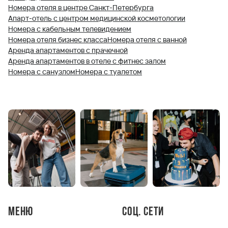
Номера отеля в центре Санкт-Петербурга
Апарт-отель с центром медицинской косметологии
Номера с кабельным телевидением
Номера отеля бизнес класса
Номера отеля с ванной
Аренда апартаментов с прачечной
Аренда апартаментов в отеле с фитнес залом
Номера с санузлом
Номера с туалетом
Меню
Соц. сети