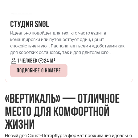
Студия DBL
Двухместный номер, в котором детально продум
всё для удобства современных путешественников
ами как
Формат, успешно сочетающий в себе спальню и
кухонную зону. Идеально подходит для размеще
одного-двух гостей.
1-2 человека
20-25 м²
Подробнее о номере
«Вертикаль» — отличное
место для комфортной
жизни
Новый для Санкт-Петербурга формат проживания идеально