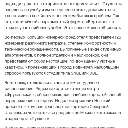
подходит для тех, кто приезжает в город учиться. Студенты
нацелены на учебу и им совершенно некогда заниматься
хлопотами по хозяйству и решением бытовых проблем. Так
что, гостиничный апартаментный формат «Вертикаль» в
этом случае наиболее удобен. Это вполне можно объяснить:
Во-первых, большой номерной фонд отеля представлен 126
номерами различного метража, степени комфортности и
технической оснащенности. Выполненные в виде студийных
апартаментов, с полной отделкой и меблировкой, они
представляют собой настоящие, по-домашнему уютные
квартиры. У приезжающих в город в одиночку наибольшим
спросом пользуются студии типа SNGL или DBL.
Во-вторых, отель класса «апарт» имеет удачное
расположение. Рядом находится станция метро
«Фрунзенская», обеспечивающая наиболее простой способ
передвижения по городу. Недалеко проходит Невский
проспект — крупная транспортная артерия Северной
столицы, за четверть часа доедешь до Московского вокзала
и аэропорта «Пулково».
В-третьих, молодых гостей отеля полностью устраивает