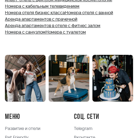
Номера с кабельным телевидением
Номера отеля бизнес класса
Номера отеля с ванной
Аренда апартаментов с прачечной
Аренда апартаментов в отеле с фитнес залом
Номера с санузлом
Номера с туалетом
Меню
Соц. сети
Развитие и отели
Telegram
Pet Friendly
Вконтакте