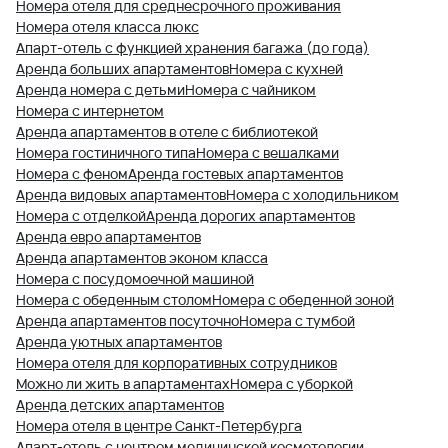
Номера отеля для среднесрочного проживания
Номера отеля класса люкс
Апарт-отель с функцией хранения багажа (до года)
Аренда больших апартаментов
Номера с кухней
Аренда номера с детьми
Номера с чайником
Номера с интернетом
Аренда апартаментов в отеле с библиотекой
Номера гостиничного типа
Номера с вешалками
Номера с феном
Аренда гостевых апартаментов
Аренда видовых апартаментов
Номера с холодильником
Номера с отделкой
Аренда дорогих апартаментов
Аренда евро апартаментов
Аренда апартаментов эконом класса
Номера с посудомоечной машиной
Номера с обеденным столом
Номера с обеденной зоной
Аренда апартаментов посуточно
Номера с тумбой
Аренда уютных апартаментов
Номера отеля для корпоративных сотрудников
Можно ли жить в апартаментах
Номера с уборкой
Аренда детских апартаментов
Номера отеля в центре Санкт-Петербурга
Апарт-отель с центром медицинской косметологии