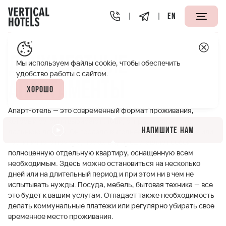
EN
Апарт-отели Vertical
Двухместные апартаменты
Двухместные
Мы используем файлы cookie, чтобы обеспечить
удобство работы с сайтом.
апартаменты
Хорошо
Апарт-отель — это современный формат проживания,
который сегодня выбирают люди, отправляющиеся в
Напишите нам
дальнюю дорогу. Он гораздо выгоднее съемного жилья или
гостиничного номера, поскольку представляет собой
полноценную отдельную квартиру, оснащенную всем
необходимым. Здесь можно остановиться на несколько
дней или на длительный период и при этом ни в чем не
испытывать нужды. Посуда, мебель, бытовая техника — все
это будет к вашим услугам. Отпадает также необходимость
делать коммунальные платежи или регулярно убирать свое
временное место проживания.