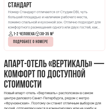
Стандарт
К
Номер Стандарт отличается от Студии DBL чуть
Но
большей площадью и наличием рабочего места,
им
помимо спальной и кухонной зон. Отлично подходит для
Са
комфортного размещения одного или двух гостей, как
ва
во время командировки, так и для отдыха.
Пр
1-2 человека
30-35 м²
Подробнее о номере
Апарт-отель «Вертикаль» —
комфорт по доступной
стоимости
Новый апарт-отель «Вертикаль» расположен в самом
центре делового Санкт-Петербурга, рядом с метро
«Фрунзенская». Поэтому он станет отличным выбором для
людей, отправляющихся в командировку или на учебу и