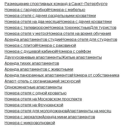
Размещение спортивных команд в Санкт-Петербурге
Номера с гардеробной
Номера с мебелью
Номера отеля с двумя раздельными кроватями
Номера отеля на два месяца
Номера с двумя кроватями
Номера с телевизором
Номера трехместные
Для туристов
Номера отеля у метро
Номера отеля на время обучения
Аренда апартаментов студии
Номера отеля для студентов
Номера с плитой
Номера с раковиной
Номера с душевой кабиной
Номера с сейфом
Двухуровневые апартаменты
Жилые апартаменты
Аренда тихих апартаментов
Аренда апартаментов с животными
Аренда панорамных апартаментов
Номера от собственника
Апарт-отель с организацией экскурсий
Однокомнатные апартаменты
Номера отеля с одной кроватью
Номера отеля на Московском проспекте
Номера отеля на Фрунзенской
Номера отеля для молодоженов
Апартаменты на месяц
Номера с зеркалом
Аренда мини апартаментов
Номера с микроволновкой