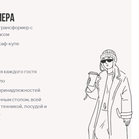
мера
трансформер с
асом
каф-купе
я каждого гостя
ло
 принадлежностей
нным столом, всей
техникой, посудой и
.