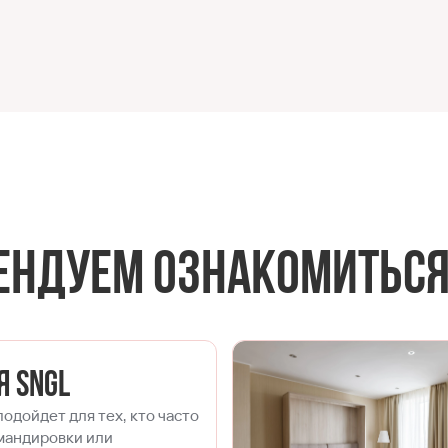
ендуем ознакомитьс
я SNGL
одойдет для тех, кто часто
омандировки или