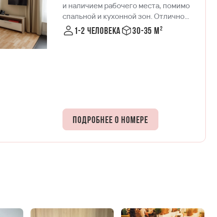
и наличием рабочего места, помимо
спальной и кухонной зон. Отлично
подходит для комфортного
1-2 человека
30-35 м²
размещения одного или двух гостей,
как во время командировки, так и для
отдыха.
Подробнее о номере