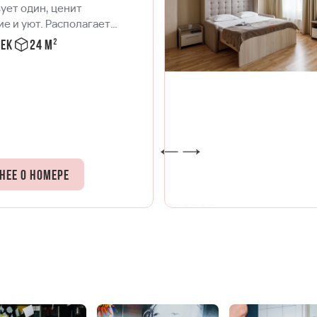
ует один, ценит
е и уют. Располагает
ствами как для коротких
век
24 м²
 так и для длительного
я.
нее о номере