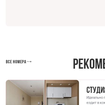
Реком
Все номера
Студи
Идеально п
ездит в к