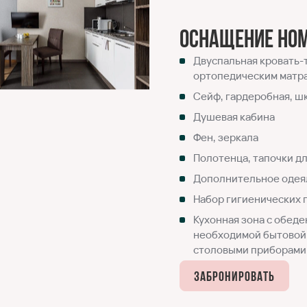
Оснащение но
Двуспальная кровать-
ортопедическим матр
Сейф, гардеробная, ш
Душевая кабина
Фен, зеркала
Полотенца, тапочки дл
Дополнительное одея
Набор гигиенических
Кухонная зона с обеде
необходимой бытовой 
столовыми приборами
Забронировать