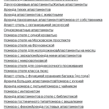
Двухуровневые апартаменты
Жилые апартаменты
Аренда тихих апартаментов
Аренда апартаментов с животными
Аренда панорамных апартаментов
Номера от собственника
Апарт-отель с организацией экскурсий
Однокомнатные апартаменты
Номера отеля с одной кроватью
Номера отеля на Московском проспекте
Номера отеля на Фрунзенской
Номера отеля для молодоженов
Апартаменты на месяц
Номера с зеркалом
Аренда мини апартаментов
Номера с микроволновкой
Номера отеля для среднесрочного проживания
Номера отеля класса люкс
Апарт-отель с функцией хранения багажа (до года)
Аренда больших апартаментов
Номера с кухней
Аренда номера с детьми
Номера с чайником
Номера с интернетом
Аренда апартаментов в отеле с библиотекой
Номера гостиничного типа
Номера с вешалками
Номера с феном
Аренда гостевых апартаментов