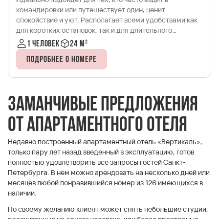
всё для удобства современных путешественников.
Формат, успешно сочетающий в себе спальню и
кухонную зону. Идеально подходит для размещения
одного-двух гостей.
1-2 человека
20-25 м²
Подробнее о номере
Заманчивые предложения
от апартаментного отеля
Недавно построенный апартаментный отель «Вертикаль»,
только пару лет назад введенный в эксплуатацию, готов
полностью удовлетворить все запросы гостей Санкт-
Петербурга. В нем можно арендовать на несколько дней или
месяцев любой понравившийся номер из 126 имеющихся в
наличии.
По своему желанию клиент может снять небольшие студии,