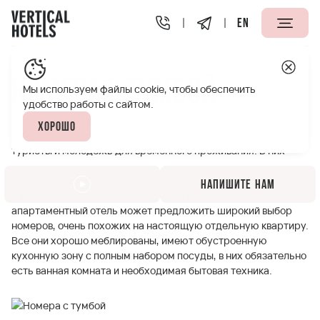
EN
Апарт-отели Vertical
Номера с тумбой
Номера с тумбой
Мы используем файлы cookie, чтобы обеспечить
удобство работы с сайтом.
Современные апарт-отели — это стильные гостиничные
Хорошо
комплексы, которые все чаще выбирают деловые люди,
туристы и молодежь для временного проживания. В них
можно поселиться, приехав на несколько дней в
командировку, на семинар или тренинг, или с удобством
Напишите нам
расположиться на время учебы или стажировки. Такой
апартаментный отель может предложить широкий выбор
номеров, очень похожих на настоящую отдельную квартиру.
Все они хорошо меблированы, имеют обустроенную
кухонную зону с полным набором посуды, в них обязательно
есть ванная комната и необходимая бытовая техника.