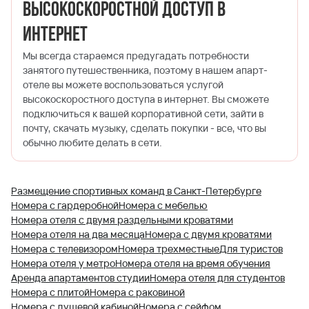
Высокоскоростной доступ в
Интернет
Мы всегда стараемся предугадать потребности
занятого путешественника, поэтому в нашем апарт-
отеле вы можете воспользоваться услугой
высокоскоростного доступа в интернет. Вы сможете
подключиться к вашей корпоративной сети, зайти в
почту, скачать музыку, сделать покупки - все, что вы
обычно любите делать в сети.
Размещение спортивных команд в Санкт-Петербурге
Номера с гардеробной
Номера с мебелью
Номера отеля с двумя раздельными кроватями
Номера отеля на два месяца
Номера с двумя кроватями
Номера с телевизором
Номера трехместные
Для туристов
Номера отеля у метро
Номера отеля на время обучения
Аренда апартаментов студии
Номера отеля для студентов
Номера с плитой
Номера с раковиной
Номера с душевой кабиной
Номера с сейфом