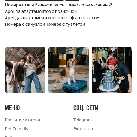
Номера отеля бизнес класса
Номера отеля с ванной
Аренда апартаментов с прачечной
Аренда апартаментов в отеле с фитнес залом
Номера с санузлом
Номера с туалетом
Меню
Соц. сети
Развитие и отели
Telegram
Pet Friendly
Вконтакте