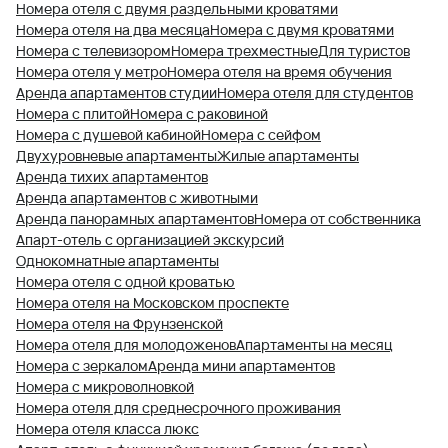
Номера отеля с двумя раздельными кроватями
Номера отеля на два месяца
Номера с двумя кроватями
Номера с телевизором
Номера трехместные
Для туристов
Номера отеля у метро
Номера отеля на время обучения
Аренда апартаментов студии
Номера отеля для студентов
Номера с плитой
Номера с раковиной
Номера с душевой кабиной
Номера с сейфом
Двухуровневые апартаменты
Жилые апартаменты
Аренда тихих апартаментов
Аренда апартаментов с животными
Аренда панорамных апартаментов
Номера от собственника
Апарт-отель с организацией экскурсий
Однокомнатные апартаменты
Номера отеля с одной кроватью
Номера отеля на Московском проспекте
Номера отеля на Фрунзенской
Номера отеля для молодоженов
Апартаменты на месяц
Номера с зеркалом
Аренда мини апартаментов
Номера с микроволновкой
Номера отеля для среднесрочного проживания
Номера отеля класса люкс