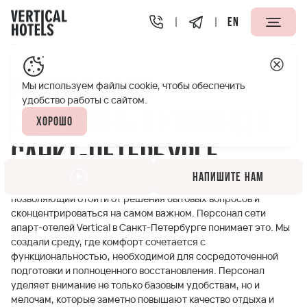
EN
Апарт-отели Vertical
Размещение спортивных команд 
Размещение
Мы используем файлы cookie, чтобы обеспечить
удобство работы с сайтом.
спортивных команд в
Хорошо
Санкт-Петербурге
Напишите нам
Побеждать легче, когда за спиной у команды надежный тыл,
позволяющий отойти от решения бытовых вопросов и
сконцентрироваться на самом важном. Персонал сети
апарт-отелей Vertical в Санкт-Петербурге понимает это. Мы
создали среду, где комфорт сочетается с
функциональностью, необходимой для сосредоточенной
подготовки и полноценного восстановления. Персонал
уделяет внимание не только базовым удобствам, но и
мелочам, которые заметно повышают качество отдыха и