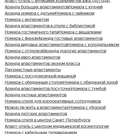
Апарт-отель с функцией хранения багажа (до года)
Аренда больших апартаментов
Номера с кухней
Аренда номера с детьми
Номера с чайником
Номера с интернетом
Аренда апартаментов в отеле с библиотекой
Номера гостиничного типа
Номера с вешалками
Номера с феном
Аренда гостевых апартаментов
Аренда видовых апартаментов
Номера с холодильником
Номера с отделкой
Аренда дорогих апартаментов
Аренда евро апартаментов
Аренда апартаментов эконом класса
Двухместные апартаменты
Номера с посудомоечной машиной
Номера с обеденным столом
Номера с обеденной зоной
Аренда апартаментов посуточно
Номера с тумбой
Аренда уютных апартаментов
Номера отеля для корпоративных сотрудников
Можно ли жить в апартаментах
Номера с уборкой
Аренда детских апартаментов
Номера отеля в центре Санкт-Петербурга
Апарт-отель с центром медицинской косметологии
Номера с кабельным телевидением