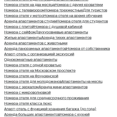
Номера отеля на два месяца
Номера с двумя кроватями
Номера с телевизором
Номера трехместные
Для туристов
Номера отеля у метро
Номера отеля на время обучения
Аренда апартаментов студии
Номера отеля для студентов
Номера с плитой
Номера с душевой кабиной
Номера с сейфом
Двухуровневые апартаменты
Жилые апартаменты
Аренда тихих апартаментов
Аренда апартаментов с животными
Аренда панорамных апартаментов
Номера от собственника
Апарт-отель с организацией экскурсий
Однокомнатные апартаменты
Номера отеля с одной кроватью
Номера отеля на Московском проспекте
Номера отеля на Фрунзенской
Номера отеля для молодоженов
Апартаменты на месяц
Номера с зеркалом
Аренда мини апартаментов
Номера с микроволновкой
Номера отеля для среднесрочного проживания
Номера отеля класса люкс
Апарт-отель с функцией хранения багажа (до года)
Аренда больших апартаментов
Номера с кухней