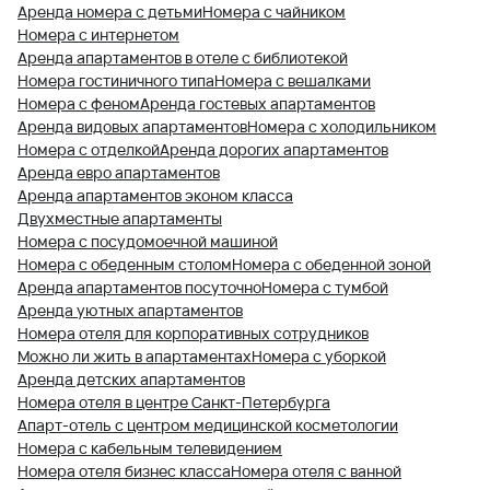
Аренда номера с детьми
Номера с чайником
Номера с интернетом
Аренда апартаментов в отеле с библиотекой
Номера гостиничного типа
Номера с вешалками
Номера с феном
Аренда гостевых апартаментов
Аренда видовых апартаментов
Номера с холодильником
Номера с отделкой
Аренда дорогих апартаментов
Аренда евро апартаментов
Аренда апартаментов эконом класса
Двухместные апартаменты
Номера с посудомоечной машиной
Номера с обеденным столом
Номера с обеденной зоной
Аренда апартаментов посуточно
Номера с тумбой
Аренда уютных апартаментов
Номера отеля для корпоративных сотрудников
Можно ли жить в апартаментах
Номера с уборкой
Аренда детских апартаментов
Номера отеля в центре Санкт-Петербурга
Апарт-отель с центром медицинской косметологии
Номера с кабельным телевидением
Номера отеля бизнес класса
Номера отеля с ванной