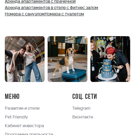
Аренда апартаментов с прачечной
Аренда апартаментов в отеле с фитнес залом
Номера с санузлом
Номера с туалетом
Меню
Соц. сети
Развитие и отели
Telegram
Pet Friendly
Вконтакте
Кабинет инвестора
Программа лояльности