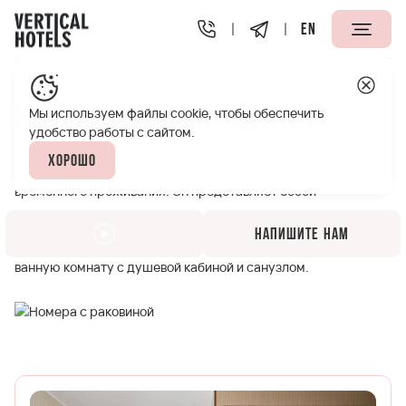
EN
Апарт-отели Vertical
Номера с раковиной
Номера с раковиной
Мы используем файлы cookie, чтобы обеспечить
удобство работы с сайтом.
Современный апартаментный отель — определенный вид
Хорошо
коммерческой недвижимости, идеально подходящий для
временного проживания. Он представляет собой
гостиничный комплекс с полноценными квартирами, жить в
которых уютно и комфортно. В отличие от обычных
Напишите нам
гостиничных номеров апартаменты имеют кухонную зону и
ванную комнату с душевой кабиной и санузлом.