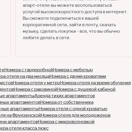
апарт-отеле вы можете воспользоваться
услугой высокоскоростного доступа в интернет.
Вы сможете подключиться к вашей
корпоративной сети, зайти в почту, скачать
музыку, сделать покупки - все, что вы обычно
любите делать в сети.
ге
Номера с гардеробной
Номера с мебелью
ра отеля на два месяца
Номера с двумя кроватями
ристов
Номера отеля у метро
Номера отеля на время обучения
дентов
Номера с раковиной
Номера с душевой кабиной
е апартаменты
Аренда тихих апартаментов
мных апартаментов
Номера от собственника
ные апартаменты
Номера отеля с одной кроватью
ля на Фрунзенской
Номера отеля для молодоженов
ини апартаментов
Номера с микроволновкой
ера отеля класса люкс