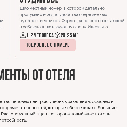
Номер Стандарт отличается от Студии DBL чуть
большей площадью и наличием рабочего места,
ий
помимо спальной и кухонной зон. Отлично
подходит для комфортного размещения одного
или двух гостей, как во время командировки, так и
1-2 человека
30-35 м²
для отдыха.
Подробнее о номере
енты от отеля
ество деловых центров, учебных заведений, офисных и
стопримечательностей, которые обеспечивают большие
 Расположенный в центре города новый апарт-отель
потребность.