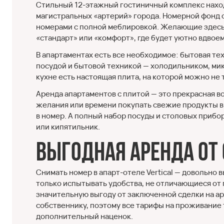
Стильный 12-этажный гостиничный комплекс наход
магистральных «артерий» города. Номерной фонд 
номерами с полной меблировкой. Желающие здесь 
«стандарт» или «комфорт», где будет уютно вдвое
В апартаментах есть все необходимое: бытовая те
посудой и бытовой техникой — холодильником, ми
кухне есть настоящая плита, на которой можно не 
Аренда апартаментов с плитой — это прекрасная в
желания или времени покупать свежие продукты в 
в номер. А полный набор посуды и столовых прибор
или кипятильник.
Выгодная аренда от 
Снимать номер в апарт-отеле Vertical — довольно
только испытывать удобства, не отличающиеся от
значительную выгоду от заключенной сделки на а
собственнику, поэтому все тарифы на проживание
дополнительный наценок.