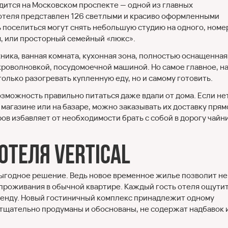
ится на Московском проспекте — одной из главных
отеля представлен 126 светлыми и красиво оформленными
поселиться могут снять небольшую студию на одного, номе
м, или просторный семейный «люкс».
хника, ванная комната, кухонная зона, полностью оснащенная
кроволновкой, посудомоечной машиной. Но самое главное, н
только разогревать купленную еду, но и самому готовить.
озможность правильно питаться даже вдали от дома. Если не
магазине или на базаре, можно заказывать их доставку прям
ов избавляет от необходимости брать с собой в дорогу чайн
отеля Vertical
 выгодное решение. Ведь новое временное жилье позволит не
 проживания в обычной квартире. Каждый гость отеля ощути
ренду. Новый гостиничный комплекс принадлежит одному
 тщательно продуманы и обоснованы, не содержат надбавок 