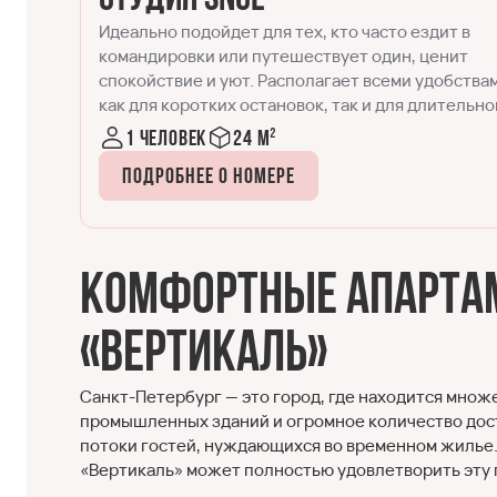
Двухместный номер, в котором детально
продумано всё для удобства современных
твами
путешественников. Формат, успешно сочетающ
ьного
в себе спальню и кухонную зону. Идеально
подходит для размещения одного-двух гостей.
1-2 человека
20-25 м²
Подробнее о номере
Комфортные апартам
«Вертикаль»
Санкт-Петербург — это город, где находится множ
промышленных зданий и огромное количество до
потоки гостей, нуждающихся во временном жилье.
«Вертикаль» может полностью удовлетворить эту 