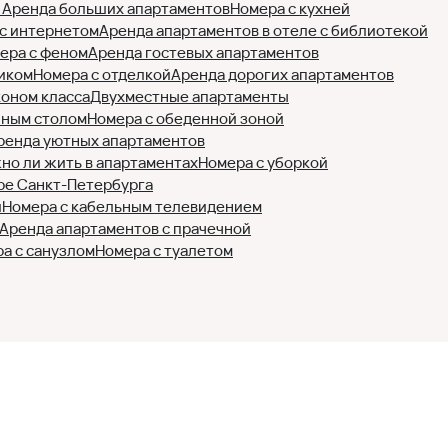
)
Аренда больших апартаментов
Номера с кухней
с интернетом
Аренда апартаментов в отеле с библиотекой
ера с феном
Аренда гостевых апартаментов
иком
Номера с отделкой
Аренда дорогих апартаментов
коном класса
Двухместные апартаменты
нным столом
Номера с обеденной зоной
ренда уютных апартаментов
но ли жить в апартаментах
Номера с уборкой
ре Санкт-Петербурга
и
Номера с кабельным телевидением
Аренда апартаментов с прачечной
а с санузлом
Номера с туалетом