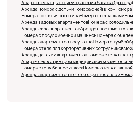
Апарт-отель с функцией хранения багажа (до года
Аренда номера с детьми
Номера с чайником
Номера 
Номера гостиничного типа
Номера с вешалками
Ном
Аренда видовых апартаментов
Номера с холодильн
Аренда евро апартаментов
Аренда апартаментов э
Номера с посудомоечной машиной
Номера с обеде
Аренда апартаментов посуточно
Номера с тумбой
А
Номера отеля для корпоративных сотрудников
Мож
Аренда детских апартаментов
Номера отеля в цент
Апарт-отель с центром медицинской косметологи
Номера отеля бизнес класса
Номера отеля с ванной
Аренда апартаментов в отеле с фитнес залом
Номер