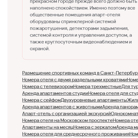
прекрасном городе прежде всего должно быть
наполнено спокойствием. Именно поэтому все
общественные помещения апарт-отеля
оборудованы спринклерной системой
пожаротушения, детекторами задымления,
системой контроля и управления доступом, а
также круглосуточным видеонаблюдением и
охраной.
Размещение спортивных команд в Санкт-Петербур
Номера отеля с двумя раздельными кроватями
Номе
Номера с телевизором
Номера трехместные
Для ту
Аренда апартаментов студии
Номера отеля для сту
Номера с сейфом
Двухуровневые апартаменты
Жилы
Аренда апартаментов с животными
Аренда панора
Апарт-отель с организацией экскурсий
Однокомнат
Номера отеля на Московском проспекте
Номера оте
Апартаменты на месяц
Номера с зеркалом
Аренда м
Номера отеля для среднесрочного проживания
Ном