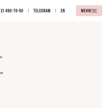
12) 490-70-50
Telegram
EN
Меню
а
им