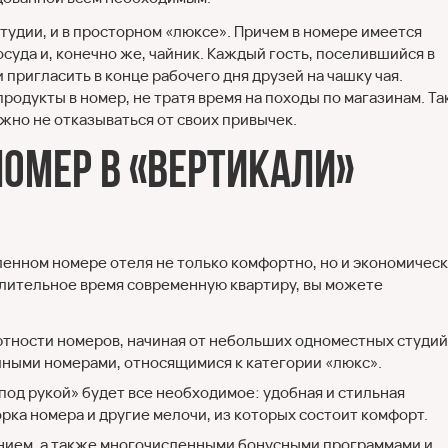
тудии, и в просторном «люксе». Причем в номере имеется
осуда и, конечно же, чайник. Каждый гость, поселившийся в
пригласить в конце рабочего дня друзей на чашку чая.
одукты в номер, не тратя время на походы по магазинам. Та
ожно не отказываться от своих привычек.
омер в «Вертикали»
ленном номере отеля не только комфортно, но и экономичес
длительное время современную квартиру, вы можете
тности номеров, начиная от небольших одноместных студий
йными номерами, относящимися к категории «люкс».
под рукой» будет все необходимое: удобная и стильная
рка номера и другие мелочи, из которых состоит комфорт.
ием, а также многочисленными бонусными программами и