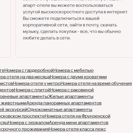
апарт-отеле вы можете воспользоваться
услугой высокоскоростного доступа в интернет.
Вы сможете подключиться к вашей
корпоративной сети, зайти в почту, скачать
музыку, сделать покупки - все, что вы обычно
любите делать в сети.
ге
Номера с гардеробной
Номера с мебелью
ра отеля на два месяца
Номера с двумя кроватями
ристов
Номера отеля у метро
Номера отеля на время обучения
дентов
Номера с плитой
Номера с раковиной
овневые апартаменты
Жилые апартаменты
с животными
Аренда панорамных апартаментов
ей экскурсий
Однокомнатные апартаменты
осковском проспекте
Номера отеля на Фрунзенской
есяц
Номера с зеркалом
Аренда мини апартаментов
есрочного проживания
Номера отеля класса люкс