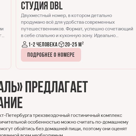
Стандарт
Номер Стандарт отличается от Студии DBL чуть
большей площадью и наличием рабочего места,
ий
помимо спальной и кухонной зон. Отлично
подходит для комфортного размещения одного
или двух гостей, как во время командировки, так и
1-2 человека
30-35 м²
для отдыха.
Подробнее о номере
аль» предлагает
ание
нкт-Петербурга трехзвездочный гостиничный комплекс
тличительной особенностью можно считать по-домашнему
 могут обойтись без домашней пищи, поэтому они оценят
дованной всем необходимым.