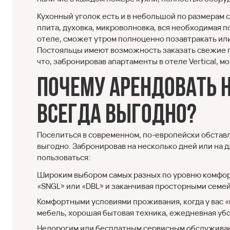
Кухонный уголок есть и в небольшой по размерам с
плита, духовка, микроволновка, вся необходимая п
отеле, сможет утром полноценно позавтракать или 
Постояльцы имеют возможность заказать свежие пр
что, забронировав апартаменты в отеле Vertical, м
Почему арендовать н
всегда выгодно?
Поселиться в современном, по-европейски обстав
выгодно. Забронировав на несколько дней или на 
пользоваться:
Широким выбором самых разных по уровню комфор
«SNGL» или «DBL» и заканчивая просторными семе
Комфортными условиями проживания, когда у вас «
мебель, хорошая бытовая техника, ежедневная убо
Недорогим или бесплатным сервисным обслуживан