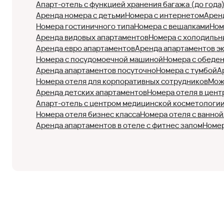
Апарт-отель с функцией хранения багажа (до года
Аренда номера с детьми
Номера с интернетом
Арен
Номера гостиничного типа
Номера с вешалками
Ном
Аренда видовых апартаментов
Номера с холодильн
Аренда евро апартаментов
Аренда апартаментов э
Номера с посудомоечной машиной
Номера с обеде
Аренда апартаментов посуточно
Номера с тумбой
А
Номера отеля для корпоративных сотрудников
Мож
Аренда детских апартаментов
Номера отеля в цент
Апарт-отель с центром медицинской косметологи
Номера отеля бизнес класса
Номера отеля с ванной
Аренда апартаментов в отеле с фитнес залом
Номер