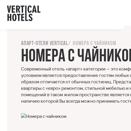
ы с сайтом.
орошо
Напишите нам
Апарт-отели Vertical
Номера с чайником
Номера с чайник
Современный отель «апарт» категории — это комф
условием является предоставление гостям любых с
образом отличается от обычных гостиниц. Предста
квартиры с «евро» ремонтом, стильной мебелью и 
помещений в таком жилом пространстве является 
наличию которой Вы всегда можно принимать гост