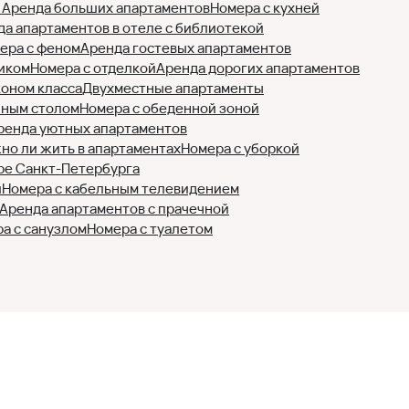
)
Аренда больших апартаментов
Номера с кухней
да апартаментов в отеле с библиотекой
ера с феном
Аренда гостевых апартаментов
иком
Номера с отделкой
Аренда дорогих апартаментов
коном класса
Двухместные апартаменты
нным столом
Номера с обеденной зоной
ренда уютных апартаментов
но ли жить в апартаментах
Номера с уборкой
ре Санкт-Петербурга
и
Номера с кабельным телевидением
Аренда апартаментов с прачечной
а с санузлом
Номера с туалетом