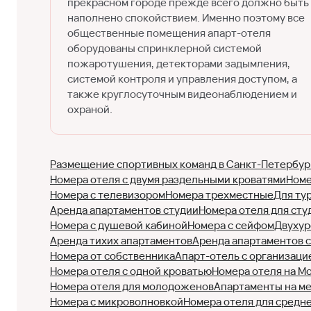
прекрасном городе прежде всего должно быть
наполнено спокойствием. Именно поэтому все
общественные помещения апарт-отеля
оборудованы спринклерной системой
пожаротушения, детекторами задымления,
системой контроля и управления доступом, а
также круглосуточным видеонаблюдением и
охраной.
Размещение спортивных команд в Санкт-Петербур
Номера отеля с двумя раздельными кроватями
Номе
Номера с телевизором
Номера трехместные
Для ту
Аренда апартаментов студии
Номера отеля для сту
Номера с душевой кабиной
Номера с сейфом
Двухур
Аренда тихих апартаментов
Аренда апартаментов 
Номера от собственника
Апарт-отель с организаци
Номера отеля с одной кроватью
Номера отеля на М
Номера отеля для молодоженов
Апартаменты на м
Номера с микроволновкой
Номера отеля для средн