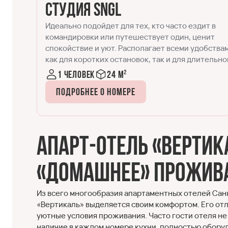
Студия DBL
Двухместный номер, в котором детально
продумано всё для удобства современных
твами
путешественников. Формат, успешно сочетающ
ьного
в себе спальню и кухонную зону. Идеально
подходит для размещения одного-двух гостей.
1-2 человека
20-25 м²
Подробнее о номере
Апарт-отель «Вертик
«домашнее» прожив
Из всего многообразия апартаментных отелей Са
«Вертикаль» выделяется своим комфортом. Его о
уютные условия проживания. Часто гости отеля не
наличие в каждом номере кухни, полностью обору