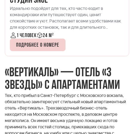
Студия DBL
Двухместный номер, в котором детально продумано
всё для удобства современных путешественников.
Формат, успешно сочетающий в себе спальню и
кухонную зону. Идеально подходит для размещения
одного-двух гостей.
1-2 человека
20-25 м²
Подробнее о номере
«Вертикаль» — отель «3
звезды» с апартаментами
Тех, кто прибыл в Санкт-Петербург с Московского вокзала,
обязательно заинтересует стильный новый апартаментный
отель «Вертикаль». Трехзвездочный бизнес-отель
находится на Московском проспекте, в деловом центре
мегаполиса. Он имеет весьма удачную локацию и готов
принимать всех гостей столицы, приехавших сюда по
вопросам бизнеса, на учебу или с целью знакомства с