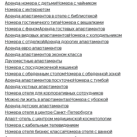
Аренда номера с детьми
Номера с чайником
Номера с интернетом
Аренда апартаментов в отеле с библиотекой
Номера гостиничного типа
Номера с вешалками
Номера с феном
Аренда гостевых апартаментов
Аренда видовых апартаментов
Номера с холодильником
Номера с отделкой
Аренда дорогих апартаментов
Аренда евро апартаментов
Аренда апартаментов эконом класса
Двухместные апартаменты
Номера с посудомоечной машиной
Номера с обеденным столом
Номера с обеденной зоной
Аренда апартаментов посуточно
Номера с тумбой
Аренда уютных апартаментов
Номера отеля для корпоративных сотрудников
Можно ли жить в апартаментах
Номера с уборкой
Аренда детских апартаментов
Номера отеля в центре Санкт-Петербурга
Апарт-отель с центром медицинской косметологии
Номера с кабельным телевидением
Номера отеля бизнес класса
Номера отеля с ванной