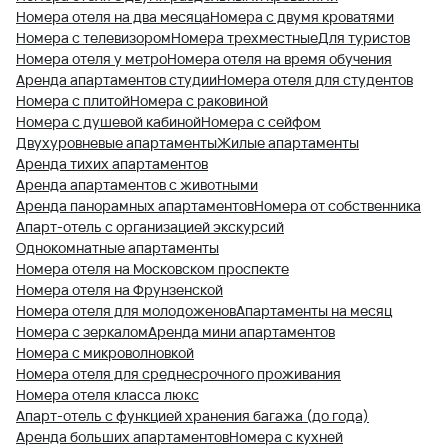
Номера отеля на два месяца
Номера с двумя кроватями
Номера с телевизором
Номера трехместные
Для туристов
Номера отеля у метро
Номера отеля на время обучения
Аренда апартаментов студии
Номера отеля для студентов
Номера с плитой
Номера с раковиной
Номера с душевой кабиной
Номера с сейфом
Двухуровневые апартаменты
Жилые апартаменты
Аренда тихих апартаментов
Аренда апартаментов с животными
Аренда панорамных апартаментов
Номера от собственника
Апарт-отель с организацией экскурсий
Однокомнатные апартаменты
Номера отеля на Московском проспекте
Номера отеля на Фрунзенской
Номера отеля для молодоженов
Апартаменты на месяц
Номера с зеркалом
Аренда мини апартаментов
Номера с микроволновкой
Номера отеля для среднесрочного проживания
Номера отеля класса люкс
Апарт-отель с функцией хранения багажа (до года)
Аренда больших апартаментов
Номера с кухней