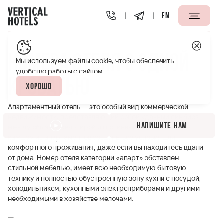
EN
Апарт-отели Vertical
Номера отеля с одной кроватью
Номера отеля с одной
Мы используем файлы cookie, чтобы обеспечить
удобство работы с сайтом.
кроватью
Хорошо
Апартаментный отель — это особый вид коммерческой
недвижимости, представляющий собой удачный симбиоз
Напишите нам
между обычной квартирой и гостиничным номером. В
каждом из апартаментов созданы все условия для
комфортного проживания, даже если вы находитесь вдали
от дома. Номер отеля категории «апарт» обставлен
стильной мебелью, имеет всю необходимую бытовую
технику и полностью обустроенную зону кухни с посудой,
холодильником, кухонными электроприборами и другими
необходимыми в хозяйстве мелочами.