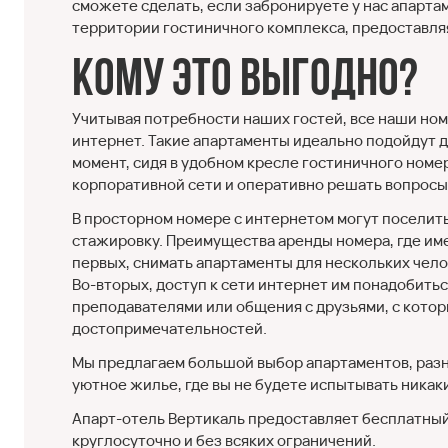
сможете сделать, если забронируете у нас апарта
территории гостиничного комплекса, предоставляя
Кому это выгодно?
Учитывая потребности наших гостей, все наши но
интернет. Такие апартаменты идеально подойдут д
момент, сидя в удобном кресле гостиничного номе
корпоративной сети и оперативно решать вопросы 
В просторном номере с интернетом могут поселить
стажировку. Преимущества аренды номера, где име
первых, снимать апартаменты для нескольких чело
Во-вторых, доступ к сети интернет им понадобить
преподавателями или общения с друзьями, с кот
достопримечательностей.
Мы предлагаем большой выбор апартаментов, разны
уютное жилье, где вы не будете испытывать никак
Апарт-отель Вертикаль предоставляет бесплатный 
круглосуточно и без всяких ограничений.