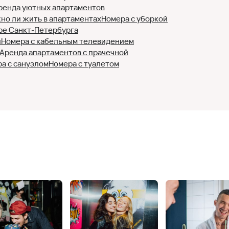
ренда уютных апартаментов
но ли жить в апартаментах
Номера с уборкой
ре Санкт-Петербурга
и
Номера с кабельным телевидением
Аренда апартаментов с прачечной
а с санузлом
Номера с туалетом