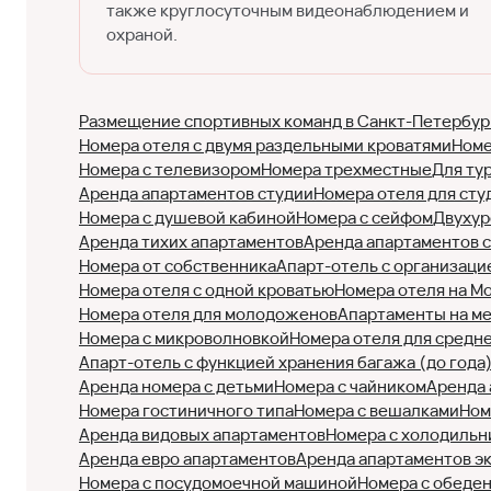
также круглосуточным видеонаблюдением и
охраной.
Размещение спортивных команд в Санкт-Петербур
Номера отеля с двумя раздельными кроватями
Номе
Номера с телевизором
Номера трехместные
Для ту
Аренда апартаментов студии
Номера отеля для сту
Номера с душевой кабиной
Номера с сейфом
Двухур
Аренда тихих апартаментов
Аренда апартаментов 
Номера от собственника
Апарт-отель с организаци
Номера отеля с одной кроватью
Номера отеля на М
Номера отеля для молодоженов
Апартаменты на м
Номера с микроволновкой
Номера отеля для средн
Апарт-отель с функцией хранения багажа (до года
Аренда номера с детьми
Номера с чайником
Аренда 
Номера гостиничного типа
Номера с вешалками
Ном
Аренда видовых апартаментов
Номера с холодильн
Аренда евро апартаментов
Аренда апартаментов э
Номера с посудомоечной машиной
Номера с обеде