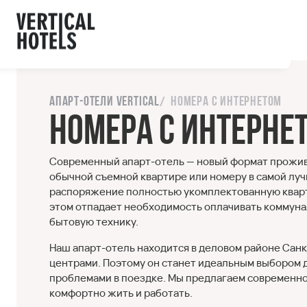
ы с сайтом.
орошо
Напишите нам
Апарт-отели Vertical
Номера с интернетом
Номера с интерне
Современный апарт-отель — новый формат прожива
обычной съемной квартире или номеру в самой луч
распоряжение полностью укомплектованную кварти
этом отпадает необходимость оплачивать коммунал
бытовую технику.
Наш апарт-отель находится в деловом районе Сан
центрами. Поэтому он станет идеальным выбором 
проблемами в поездке. Мы предлагаем современно
комфортно жить и работать.