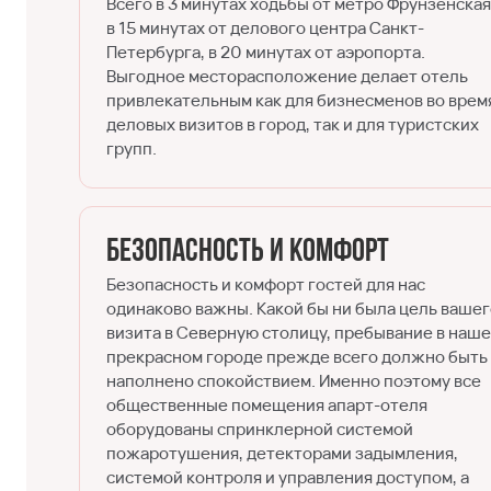
Всего в 3 минутах ходьбы от метро Фрунзенская
в 15 минутах от делового центра Санкт-
Петербурга, в 20 минутах от аэропорта.
Выгодное месторасположение делает отель
привлекательным как для бизнесменов во врем
деловых визитов в город, так и для туристских
групп.
Безопасность и комфорт
Безопасность и комфорт гостей для нас
одинаково важны. Какой бы ни была цель ваше
визита в Северную столицу, пребывание в наш
прекрасном городе прежде всего должно быть
наполнено спокойствием. Именно поэтому все
общественные помещения апарт-отеля
оборудованы спринклерной системой
пожаротушения, детекторами задымления,
системой контроля и управления доступом, а