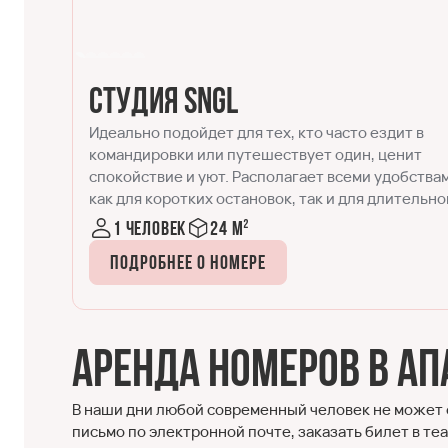
Студия DBL
в
Двухместный номер, в котором детально
т
продумано всё для удобства современных
ствами
путешественников. Формат, успешно сочетаю
льного
в себе спальню и кухонную зону. Идеально
подходит для размещения одного-двух гостей.
1-2 человека
20-25 м²
Подробнее о номере
Аренда номеров в ап
В наши дни любой современный человек не может 
письмо по электронной почте, заказать билет в те