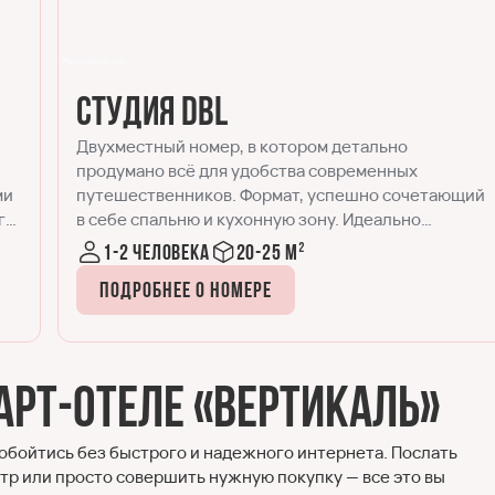
Стандарт
Номер Стандарт отличается от Студии DBL чуть
большей площадью и наличием рабочего места,
щий
помимо спальной и кухонной зон. Отлично
подходит для комфортного размещения одного
или двух гостей, как во время командировки, так и
1-2 человека
30-35 м²
для отдыха.
Подробнее о номере
арт-отеле «Вертикаль»
обойтись без быстрого и надежного интернета. Послать
атр или просто совершить нужную покупку — все это вы