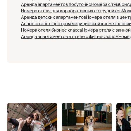
Аренда апартаментов посуточно
Номера с тумбой
А
Номера отеля для корпоративных сотрудников
Мож
Аренда детских апартаментов
Номера отеля в цент
Апарт-отель с центром медицинской косметологи
Номера отеля бизнес класса
Номера отеля с ванной
Аренда апартаментов в отеле с фитнес залом
Номер