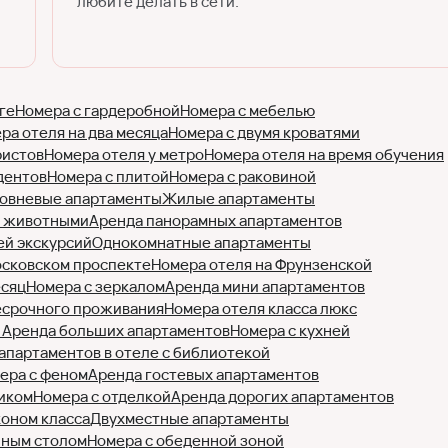
любите делать в сети.
ге
Номера с гардеробной
Номера с мебелью
ра отеля на два месяца
Номера с двумя кроватями
ристов
Номера отеля у метро
Номера отеля на время обучения
дентов
Номера с плитой
Номера с раковиной
овневые апартаменты
Жилые апартаменты
с животными
Аренда панорамных апартаментов
ей экскурсий
Однокомнатные апартаменты
осковском проспекте
Номера отеля на Фрунзенской
есяц
Номера с зеркалом
Аренда мини апартаментов
есрочного проживания
Номера отеля класса люкс
)
Аренда больших апартаментов
Номера с кухней
апартаментов в отеле с библиотекой
ера с феном
Аренда гостевых апартаментов
иком
Номера с отделкой
Аренда дорогих апартаментов
коном класса
Двухместные апартаменты
нным столом
Номера с обеденной зоной