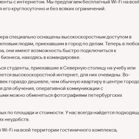
менты с интернетом. Мы предлагаем бесплатный Wi-Fi на все
 его круглосуточно и без всяких ограничений.
мера специально оснащены высокоскоростным доступом в
еловым людям, приехавшим в город по делам. Теперь в любо
ра, они имеют возможность быстро подключиться к
бизнеса, находясь в командировке.
ся студенты, приехавшие в Северную столицу на учебу или
ется высокоскоростной интернет, для них очевидны. Во-
век гораздо дешевле, чем обычную квартиру в центре города
ся для обучения, оперативной коммуникации с
орыми можно обменяться фотографиями петербургских
х по площади и стоимости. У нас всегда найдется подходящ
их неудобств.
Wi-Fi на всей территории гостиничного комплекса,