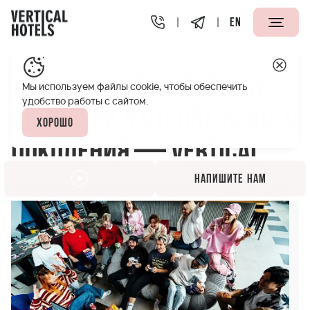
EN
Живи, работай, твори и
Мы используем файлы cookie, чтобы обеспечить
удобство работы с сайтом.
вытворяй в отелях нового
Хорошо
поколения — VERTICAL
Напишите нам