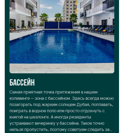
Бассейн
П
Самая приятная точка притяжения в нашем
Мы
коливинге — зона с бассейном. Здесь всегда можно
жи
позагорать под жарким солнцем Дубая, поплавать,
ме
поиграть в водное поло или просто отдохнуть с
Во
книгой на шезлонге. А иногда резиденты
хо
устраивают вечеринку у бассейна. Такое точно
до
нельзя пропустить, поэтому советуем следить за
во