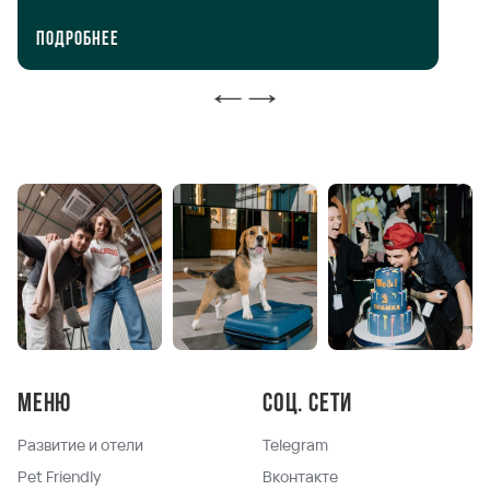
нашим календарем мероприятий. Доступ для
ид
резидентов бесплатный.
ве
Подробнее
П
Меню
Соц. сети
Развитие и отели
Telegram
Pet Friendly
Вконтакте