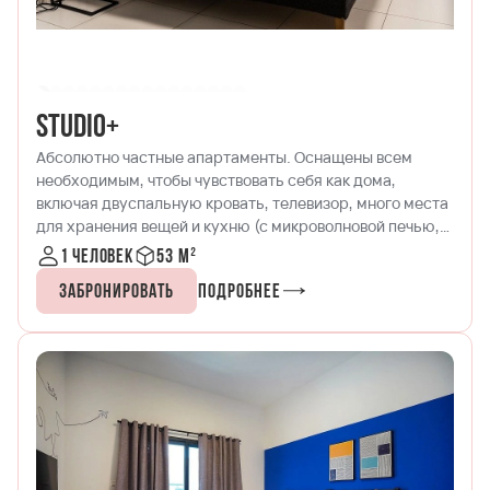
Studio+
Абсолютно частные апартаменты. Оснащены всем
необходимым, чтобы чувствовать себя как дома,
включая двуспальную кровать, телевизор, много места
для хранения вещей и кухню (с микроволновой печью,
четырехконфорочной плитой и холодильником с
1 человек
53 м²
морозильной камерой), красивую обеденную зону и
Забронировать
Подробнее
террасу с удобным креслом.