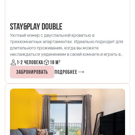
Stay&Play Double
Уютный номер с двуспальной кроватью в
трехкомнатных апартаментах. Идеально подходит для
длительного проживания, когда вы можете
наслаждаться уединением в своей комнате и играть в
PSP с другом в общей гостиной!
1-2 человека
18 м²
Забронировать
Подробнее