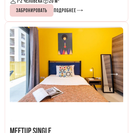
1-2 человека
20 м²
зоне!
Забронировать
Подробнее
MeetUp Single