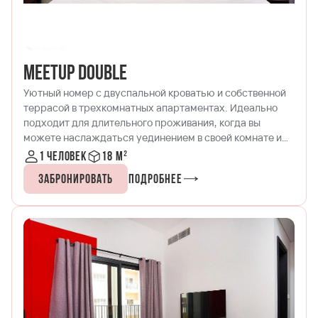
MeetUp Double
Уютный номер с двуспальной кроватью и собственной
террасой в трехкомнатных апартаментах. Идеально
подходит для длительного проживания, когда вы
можете наслаждаться уединением в своей комнате и
играть в PSP с другом в общей гостиной!
1 человек
18 м²
Забронировать
Подробнее