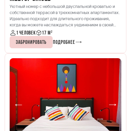
Уютный номер с небольшой двуспальной кроватью и
собственной террасой в трехкомнатных апартаментах.
Идеально подходит для длительного проживания,
когда вы можете наслаждаться уединением в своей
комнате и играть в PSP с другом в общей гостиной!
1 человек
17 м²
Забронировать
Подробнее