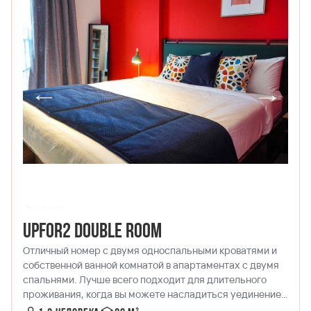
UPfor2 Double Room
Отличный номер с двумя односпальными кроватями и
собственной ванной комнатой в апартаментах с двумя
спальнями. Лучше всего подходит для длительного
проживания, когда вы можете насладиться уединением
в своей комнате и пообщаться с другом в обеденной