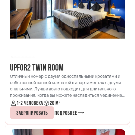
UPfor2 Twin Room
Отличный номер с двумя односпальными кроватями и
собственной ванной комнатой в апартаментах с двумя
спальнями. Лучше всего подходит для длительного
проживания, когда вы можете насладиться уединением
в своей комнате и пообщаться с другом в обеденной
1-2 человека
20 м²
зоне!
Забронировать
Подробнее