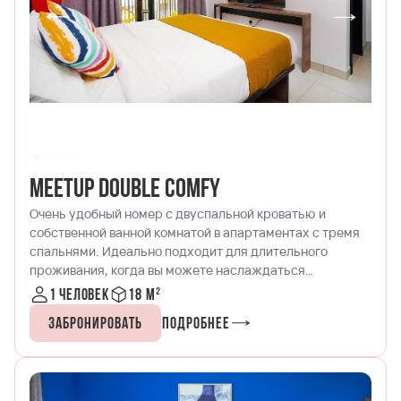
MeetUp Double Comfy
Очень удобный номер с двуспальной кроватью и
собственной ванной комнатой в апартаментах с тремя
спальнями. Идеально подходит для длительного
проживания, когда вы можете наслаждаться
уединением в своей комнате и играть в PSP с другом в
1 человек
18 м²
общей гостиной!
Забронировать
Подробнее