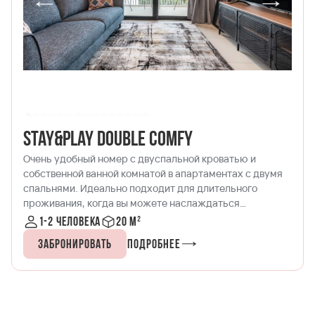
Stay&Play Double Comfy
Очень удобный номер с двуспальной кроватью и
собственной ванной комнатой в апартаментах с двумя
спальнями. Идеально подходит для длительного
проживания, когда вы можете наслаждаться
уединением в своей комнате и играть в PSP с другом в
1-2 человека
20 м²
общей гостиной!
Забронировать
Подробнее