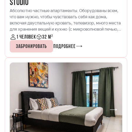
Studio
Абсолютно частные апартаменты. Оборудованы всем,
что вам нужно, чтобы чувствовать себя как дома,
включая двуспальную кровать, телевизор, много места
для хранения вещей и кухню (с микроволновой печью,
плитой с четырьмя конфорками и холодильником с
1 человек
32 м²
морозильной камерой), красивую обеденную зону и
Забронировать
Подробнее
террасу с удобным креслом.