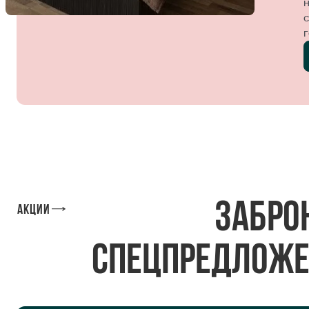
г
Забро
Акции
спецпредложе