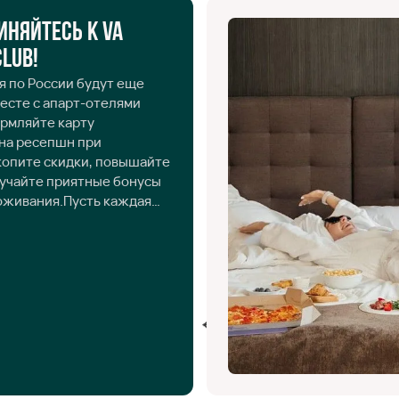
иняйтесь к VA
Club!
 по России будут еще
есте с апарт-отелями
ормляйте карту
на ресепшн при
копите скидки, повышайте
лучайте приятные бонусы
оживания.Пусть каждая
го отдыха принесет еще
слаждение от поездки!