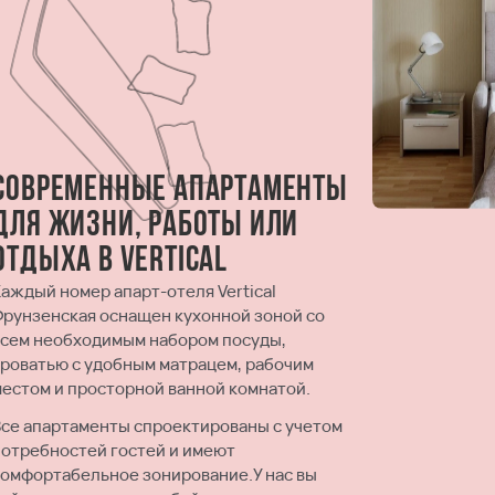
Современные апартаменты
для жизни, работы или
отдыха в Vertical
Каждый номер апарт-отеля Vertical
Фрунзенская оснащен кухонной зоной со
всем необходимым набором посуды,
кроватью с удобным матрацем, рабочим
местом и просторной ванной комнатой.
Все апартаменты спроектированы с учетом
потребностей гостей и имеют
комфортабельное зонирование.У нас вы