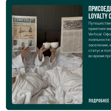
Присоед
Loyalty 
Путешествия
приятнее вм
Vertical. Оф
лояльности 
заселении, 
статус и по
во время пр
минута ваше
большее на
Подробнее