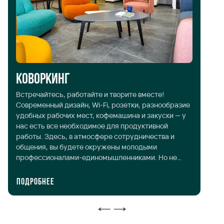
Коворкинг
Б
Встречайтесь, работайте и творите вместе!
Са
Современный дизайн, Wi-Fi, розетки, разнообразие
ко
удобных рабочих мест, кофемашина и закуски — у
по
нас есть все необходимое для продуктивной
по
работы. Здесь, в атмосфере сотрудничества и
кн
общения, вы будете окружены молодыми
ус
профессионалами-единомышленниками. Но не
не
верьте нам на слово, запросите визит и убедитесь в
на
этом сами.
ре
Подробнее
П