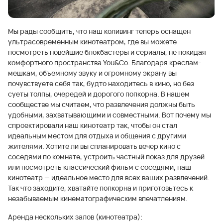
Мы рады сообщить, что наш коливинг теперь оснащен
ультрасовременным кинотеатром, где вы можете
посмотреть новейшие блокбастеры и сериалы, не покидая
комфортного пространства You&Co. Благодаря креслам-
мешкам, объемному звуку и огромному экрану вы
почувствуете себя так, будто находитесь в кино, но без
суеты толпы, очередей и дорогого попкорна. В нашем
сообществе мы считаем, что развлечения должны быть
удобными, захватывающими и совместными. Вот почему мы
спроектировали наш кинотеатр так, чтобы он стал
идеальным местом для отдыха и общения с другими
жителями. Хотите ли вы спланировать вечер кино с
соседями по комнате, устроить частный показ для друзей
или посмотреть классический фильм с соседями, наш
кинотеатр — идеальное место для всех ваших развлечений.
Так что заходите, хватайте попкорна и приготовьтесь к
незабываемым кинематографическим впечатлениям.
Аренда нескольких залов (кинотеатра):