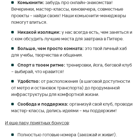
Комьюнити:
забудь про онлайн-знакомства!
Вечеринки, мастер-классы, киновечера, совместные
проекты – найди своих! Наши комьюнити-менеджеры
помогут влиться.
Никакой изоляции:
у нас всегда есть, чем заняться и
с кем обсудить лучшие места для завтрака в Питере.
Больше, чем просто комната:
это твой личный хаб
для учебы, творчества и общения.
Спорт в твоем ритме:
тренировки, йога, беговой клуб
– выбирай, что нравится!
Удобство:
от расположения (в шаговой доступности
от метро и остановок транспорта) до продуманной
инфраструктуры для комфортной жизни.
Свобода и поддержка:
организуй свой клуб, проводи
мастер-классы, делись идеями – мы поддержим!
И еще пару приятных бонусов
:
Полностью готовые номера (заезжай и живи!).