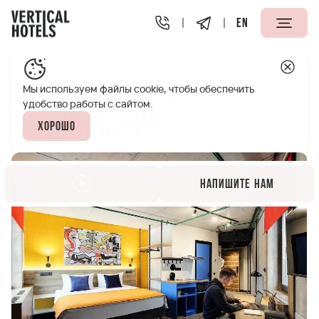
EN
Апарт-отели Vertical
Новости и события
Студенческ
Студенческое
Мы используем файлы cookie, чтобы обеспечить
удобство работы с сайтом.
проживание
Хорошо
Напишите нам