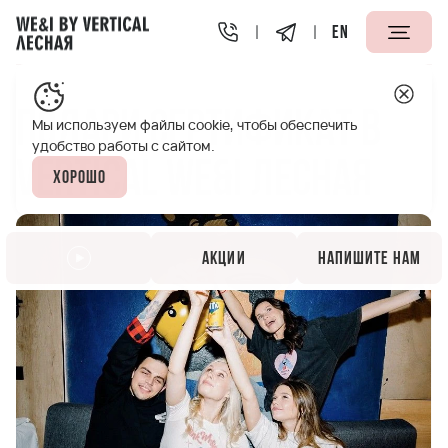
EN
Vertical We&I Лесная Петербург
Акции
Подари сертифи
Подари сертификат в
Мы используем файлы cookie, чтобы обеспечить
удобство работы с сайтом.
Vertical WE&I Лесная
Хорошо
Акции
Напишите нам