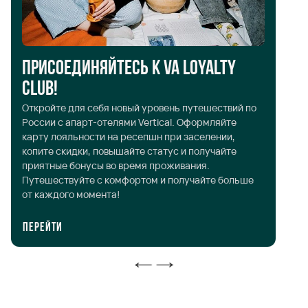
Присоединяйтесь к VA Loyalty
Club!
Л
Откройте для себя новый уровень путешествий по
До
России с апарт-отелями Vertical. Оформляйте
ра
карту лояльности на ресепшн при заселении,
ак
копите скидки, повышайте статус и получайте
сп
приятные бонусы во время проживания.
по
Путешествуйте с комфортом и получайте больше
от каждого момента!
Перейти
П