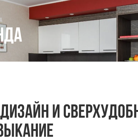
а
нда
 дизайн и сверхудоб
выкание