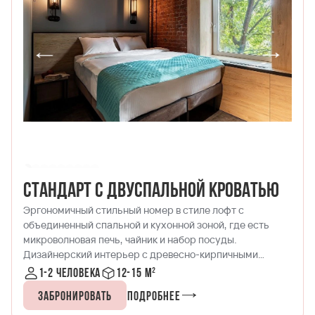
Стандарт с двуспальной кроватью
Эргономичный стильный номер в стиле лофт с
объединенный спальной и кухонной зоной, где есть
микроволновая печь, чайник и набор посуды.
Дизайнерский интерьер с древесно-кирпичными
акцентами не оставит равнодушным и не отпустит вас
1-2 человека
12-15 м²
без стильной фотографии, которая будет напоминать о
Забронировать
Подробнее
лучшем отпуске. Номер располагает широким
подоконником, на котором можно расслабиться за