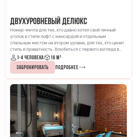
Двухуровневый делюкс
Номер-мечта для тех, кто давно хотел свой личный
уголок в стиле лофт с мансардой и отдельным
спальным местом на втором уровне, для тех, кто ценит
стиль и приватность. Влюбиться с первого взгляда в
древесно-кирпичные тона, мансардное окно, которое
1-4 человека
16 м²
так любят наши гости, споты с точечным
Забронировать
Подробнее
расслабляющим освещением. Найти идеальное место
для работы на широком подоконнике и релакса после
на белоснежной кровати на втором этаже. В номере
есть кухонный уголок с микроволновой печью,
чайником, кофеваркой и набором посуды, а также
спутниковое телевидение. Номер вызывает привыкание.