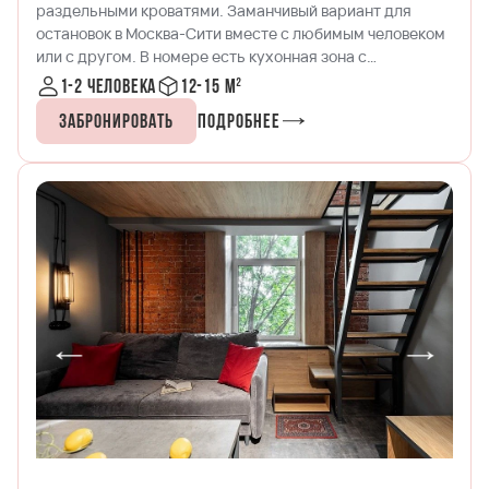
раздельными кроватями. Заманчивый вариант для
остановок в Москва-Сити вместе с любимым человеком
или с другом. В номере есть кухонная зона с
микроволновой печью, чайником и набором посуды.
1-2 человека
12-15 м²
Лаконичный интерьер с древесно-кирпичными
Забронировать
Подробнее
акцентами не оставит равнодушным и не отпустит вас
без стильной фотографии, которая будет напоминать о
лучшем отпуске. В комнате широкие подоконники, на
которых можно расслабиться за чашкой кофе или
бокалом вина, по настроению. Также есть wi-fi и
спутниковое телевидение.