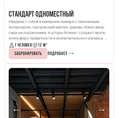
Стандарт одноместный
Наедине с собой в камерном номере с лаконичным
интерьером, где красный кирпич, дерево, бокал вина,
сидя на подоконнике, и шторы блэкаут создают вкупе
атмосферу приватности и исключительного релакса. В
номере есть ванная комната с душевой, кухонная зона
1 человек
12 м²
с микроволновой печью, чайником и набором посуды.
Забронировать
Подробнее