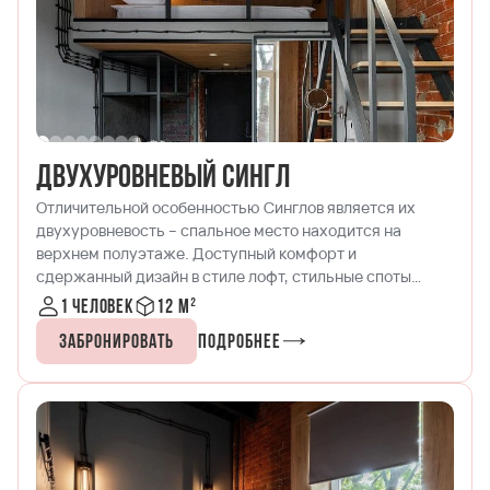
Двухуровневый Сингл
Отличительной особенностью Синглов является их
двухуровневость – спальное место находится на
верхнем полуэтаже. Доступный комфорт и
сдержанный дизайн в стиле лофт, стильные споты
создают гармоничное точечное освещение, а древесно-
1 человек
12 м²
кирпичные тона позволят вам расслабиться за книгой
Забронировать
Подробнее
или лэптопом после насыщенного дня в Москва-Сити. В
номере есть кухонный уголок с микроволновой печью,
чайником и набором посуды и спутниковое
телевидение.