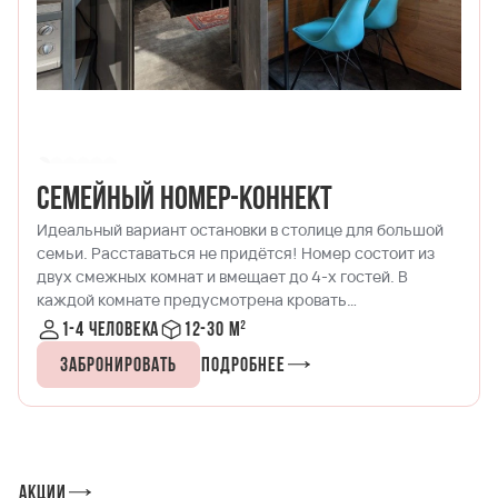
Семейный номер-коннект
Идеальный вариант остановки в столице для большой
семьи. Расставаться не придётся! Номер состоит из
двух смежных комнат и вмещает до 4-х гостей. В
каждой комнате предусмотрена кровать
(TWIN/DOUBLE), отдельная ванная комната и
1-4 человека
12-30 м²
небольшая кухонная зона для быстрого перекуса.
Забронировать
Подробнее
Лаконичный интерьер номера с древесно-кирпичными
акцентами не оставит никого равнодушным. Также есть
высокоскоростной wi-fi для просмотра сериалов или
мультфильмов и спутниковое телевидение. Каждый
член семьи найдет себе досуг по настроению и сможет
комфортно провести свободное время после прогулок.
Акции