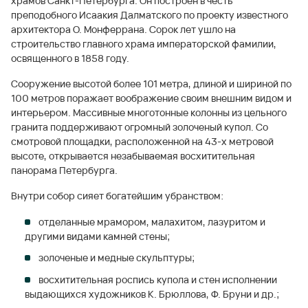
храмов Санкт-Петербурга. Он построен в честь
преподобного Исаакия Далматского по проекту известного
архитектора О. Монферрана. Сорок лет ушло на
строительство главного храма императорской фамилии,
освященного в 1858 году.
Сооружение высотой более 101 метра, длиной и шириной по
100 метров поражает воображение своим внешним видом и
интерьером. Массивные многотонные колонны из цельного
гранита поддерживают огромный золоченый купол. Со
смотровой площадки, расположенной на 43-х метровой
высоте, открывается незабываемая восхитительная
панорама Петербурга.
Внутри собор сияет богатейшим убранством:
отделанные мрамором, малахитом, лазуритом и
другими видами камней стены;
золоченые и медные скульптуры;
восхитительная роспись купола и стен исполнении
выдающихся художников К. Брюллова, Ф. Бруни и др.;