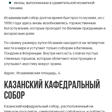
иконы, выполненные в удивительной мозаичной
технике.
Исаакиевский собор долгое время был просто музеем, но с
1990 года здесь вновь возобновились торжественные
богослужения, которые проходят по Великим праздникам и
воскресным дням.
По своему размеру купол Исаакия находится на четвертом
месте в мире и уступает только соборам в Ватикане,
Лондоне и Флоренции. Внутри него есть слой из пустых
глиняных горшков, которые облегчают конструкцию и
улучшают акустику вокруг храма.
Адрес: Исаакиевская площадь, 4.
Казанский кафедральный
собор
Казанский кафедральный собор, расположенный на
Невском проспекте, символизирует собой мощь и доблесть