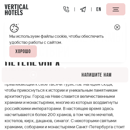
EN
Апарт-отели Vertical
Полезная информация
Величес
Величественные храмы
Мы используем файлы cookie, чтобы обеспечить
удобство работы с сайтом.
и монастыри
Хорошо
Петербурга
Напишите нам
Санкт-Петербург – изумительно красивый город,
привлекающий к себе тысячи туристов. Мы едем сюда,
чтобы прикоснуться к истории и уникальным памятникам
архитектуры. Город на Неве славится величественными
храмами и монастырями, многие из которых воздвигнуты
российскими императорами. В настоящее время здесь
насчитывается более 200 храмов, в том числе мечетей,
костелов, кирх, дацанов, синагог. С некоторыми святыми
храмами, соборами и монастырями Санкт-Петербурга стоит