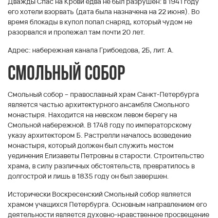
Дважды Спас на Крови едва не был разрушен: в 1941 году
его хотели взорвать (дата была назначена на 22 июня). Во
время блокады в купол попал снаряд, который чудом не
разорвался и пролежал там почти 20 лет.
Адрес: набережная канала Грибоедова, 2Б, лит. А.
Смольный собор
Смольный собор – православный храм Санкт-Петербурга
является частью архитектурного ансамбля Смольного
монастыря. Находится на невском левом берегу на
Смольной набережной. В 1748 году по императорскому
указу архитектором Б. Растрелли началось возведение
монастыря, который должен был служить местом
уединения Елизаветы Петровны в старости. Строительство
храма, в силу различных обстоятельств, превратилось в
долгострой и лишь в 1835 году он был завершен.
Исторически Воскресенский Смольный собор является
храмом учащихся Петербурга. Основным направлением его
деятельности является духовно-нравственное просвещение