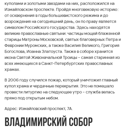
куполами и золотыми звездами на них, расположился на
Измайловском проспекте. Пройдя многовековую историю:
от осквернения в годы большевистского режима и до
возрождения на сегодняшний день, он по праву является
символом Российского государства. Здесь находятся
великие православные святыни: частицы мощей блаженной
старицы Матроны Московской, святых благоверных Петра и
Февронии Муромских, а также Василия Великого, Григория
Богослова, Иоанна Златоуста. Также в соборе хранится
икона Святой Живоначальной Троицы – самая старинная из
всех имеющихся в Санкт-Петербургских православных
храмах.
В 2006 году случился пожар, который уничтожил главный
купол храма и чердачные перекрытия. Это не помешало
провести литургию на следующее утро – служба велась
прямо под открытым небом.
Адрес: Измайловский проспект, 7А.
Владимирский собор