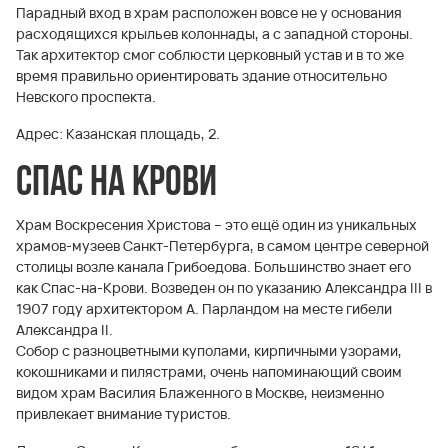
Парадный вход в храм расположен вовсе не у основания
расходящихся крыльев колоннады, а с западной стороны.
Так архитектор смог соблюсти церковный устав и в то же
время правильно ориентировать здание относительно
Невского проспекта.
Адрес: Казанская площадь, 2.
Спас на крови
Храм Воскресения Христова – это ещё один из уникальных
храмов-музеев Санкт-Петербурга, в самом центре северной
столицы возле канала Грибоедова. Большинство знает его
как Спас-на-Крови. Возведен он по указанию Александра III в
1907 году архитектором А. Парландом на месте гибели
Александра II.
Собор с разноцветными куполами, кирпичными узорами,
кокошниками и пилястрами, очень напоминающий своим
видом храм Василия Блаженного в Москве, неизменно
привлекает внимание туристов.