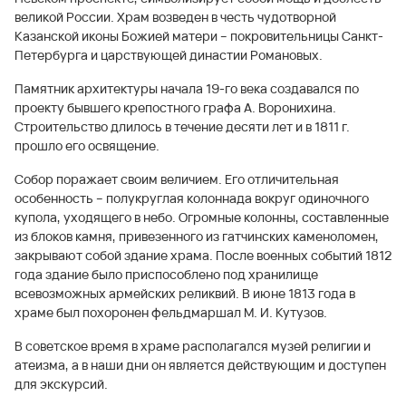
великой России. Храм возведен в честь чудотворной
Казанской иконы Божией матери – покровительницы Санкт-
Петербурга и царствующей династии Романовых.
Памятник архитектуры начала 19-го века создавался по
проекту бывшего крепостного графа А. Воронихина.
Строительство длилось в течение десяти лет и в 1811 г.
прошло его освящение.
Собор поражает своим величием. Его отличительная
особенность – полукруглая колоннада вокруг одиночного
купола, уходящего в небо. Огромные колонны, составленные
из блоков камня, привезенного из гатчинских каменоломен,
закрывают собой здание храма. После военных событий 1812
года здание было приспособлено под хранилище
всевозможных армейских реликвий. В июне 1813 года в
храме был похоронен фельдмаршал М. И. Кутузов.
В советское время в храме располагался музей религии и
атеизма, а в наши дни он является действующим и доступен
для экскурсий.