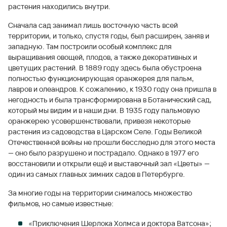
растения находились внутри.
Сначала сад занимал лишь восточную часть всей
территории, и только, спустя годы, был расширен, заняв и
западную. Там построили особый комплекс для
выращивания овощей, плодов, а также декоративных и
цветущих растений. В 1889 году здесь была обустроена
полностью функционирующая оранжерея для пальм,
лавров и олеандров. К сожалению, к 1930 году она пришла в
негодность и была трансформирована в Ботанический сад,
который мы видим и в наши дни. В 1935 году пальмовую
оранжерею усовершенствовали, привезя некоторые
растения из садоводства в Царском Селе. Годы Великой
Отечественной войны не прошли бесследно для этого места
— оно было разрушено и пострадало. Однако в 1977 его
восстановили и открыли ещё и выставочный зал «Цветы» —
один из самых главных зимних садов в Петербурге.
За многие годы на территории снималось множество
фильмов, но самые известные:
«Приключения Шерлока Холмса и доктора Ватсона»;