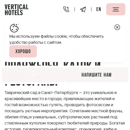
EN
Апарт-отели Vertical
Полезная информация
Тавриче
Таврический сад в
Мы используем файлы cookie, чтобы обеспечить
удобство работы с сайтом.
Санкт-Петербурге:
Хорошо
оранжерея, каток и
Напишите нам
рестораны
Таврический сад в Санкт-Петербурге — это уникальное и
красивейшее место в городе, привлекающее жителей и
гостей возможностью гулять, проводить фотосессии и
посещать уютные мероприятия. Сочетание местной фауны,
обилия птиц и уникальных, субтропических растений под
стеклянным куполом покоряют любителей природы. Богатая
история, развлекательный комплекс, оранжерея, кафе и