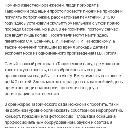
Помимо известной оранжереи, люди приходят в
Таврический сад ещё и просто провести пикник на природе и
погулять по тропинкам, рассматривая памятники. В 1910
году здесь установили скульптуру мальчика с уткой прямо
посреди бассейна, но в 2008 её похитили, поэтому сейчас
все видят лишь копию. Посетители могут найти здесь
памятники С.А. Есенину, В.И. Ленину, П.И. Чайковскому, а
также монумент погибшим во время блокады детям и
экспонат носа из одноимённого произведения Н.В. Гоголя.
Самый главный ресторан в Таврическом саду, где можно не
только вкусно поесть, но и забронировать его для
празднования свадьбы — это Vinity. Вместимость составляет
до 140 гостей. Здесь можно отпраздновать важнейший день
прямо посреди оранжереи, провести выездную
регистрацию и фотосессию.
В оранжерее Таврического сада можно как посетить, так и
на должном уровне организовать собственное мероприятие,
концерт, праздник или фотосессию. Площадка оснащена
профессиональным оборудованием, звуком и светом, а