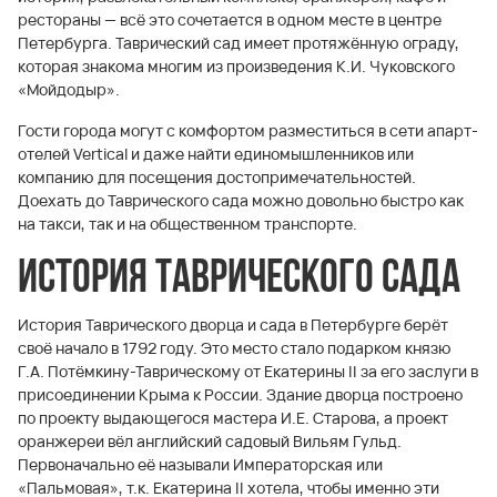
рестораны — всё это сочетается в одном месте в центре
Петербурга. Таврический сад имеет протяжённую ограду,
которая знакома многим из произведения К.И. Чуковского
«Мойдодыр».
Гости города могут с комфортом разместиться в сети апарт-
отелей Vertical и даже найти единомышленников или
компанию для посещения достопримечательностей.
Доехать до Таврического сада можно довольно быстро как
на такси, так и на общественном транспорте.
История Таврического сада
История Таврического дворца и сада в Петербурге берёт
своё начало в 1792 году. Это место стало подарком князю
Г.А. Потёмкину-Таврическому от Екатерины II за его заслуги в
присоединении Крыма к России. Здание дворца построено
по проекту выдающегося мастера И.Е. Старова, а проект
оранжереи вёл английский садовый Вильям Гульд.
Первоначально её называли Императорская или
«Пальмовая», т.к. Екатерина II хотела, чтобы именно эти