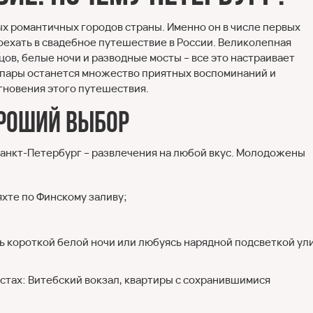
ых романтичных городов страны. Именно он в числе первых
 поехать в свадебное путешествие в России. Великолепная
ов, белые ночи и разводные мосты – все это настраивает
у пары останется множество приятных воспоминаний и
гновения этого путешествия.
ороший выбор
Санкт-Петербург – развлечения на любой вкус. Молодожены
яхте по Финскому заливу;
сь короткой белой ночи или любуясь нарядной подсветкой ул
стах: Витебский вокзал, квартиры с сохранившимися