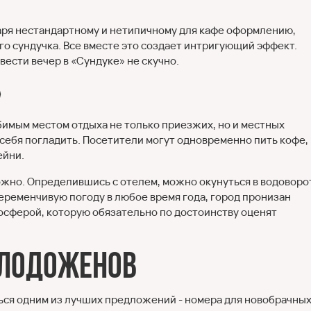
аря нестандартному и нетипичному для кафе оформлению,
го сундучка. Все вместе это создает интригующий эффект.
ести вечер в «Сундуке» не скучно.
»
имым местом отдыха не только приезжих, но и местных
себя погладить. Посетители могут одновременно пить кофе,
ейни.
жно. Определившись с отелем, можно окунуться в водоворо
еременчивую погоду в любое время года, город пронизан
осферой, которую обязательно по достоинству оценят
олодоженов
ся одним из лучших предложений - номера для новобрачны