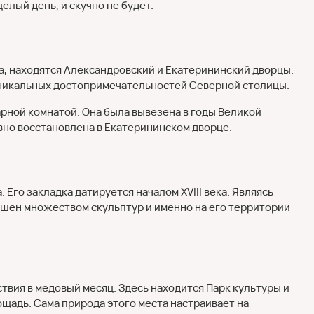
лый день, и скучно не будет.
а, находятся Александровский и Екатерининский дворцы.
уникальных достопримечательностей Северной столицы.
арной комнатой. Она была вывезена в годы Великой
вно восстановлена в Екатерининском дворце.
 Его закладка датируется началом XVIII века. Являясь
ашен множеством скульптур и именно на его территории
твия в медовый месяц. Здесь находится Парк культуры и
ощадь. Сама природа этого места настраивает на