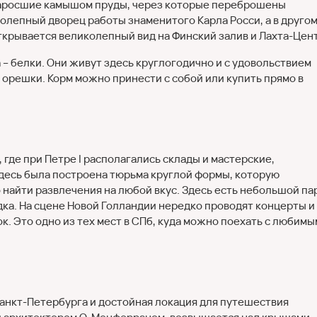
 заросшие камышом пруды, через которые переброшены
олепный дворец работы знаменитого Карла Росси, а в другом
крывается великолепный вид на Финский залив и Лахта-Цент
– белки. Они живут здесь круглогодично и с удовольствием
орешки. Корм можно принести с собой или купить прямо в
где при Петре I располагались склады и мастерские,
здесь была построена тюрьма круглой формы, которую
 найти развлечения на любой вкус. Здесь есть небольшой па
дка. На сцене Новой Голландии нередко проводят концерты и
к. Это одно из тех мест в СПб, куда можно поехать с любимы
Санкт-Петербурга и достойная локация для путешествия