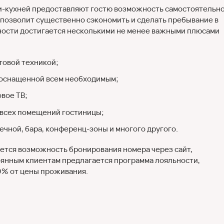
ни-кухней предоставляют гостю возможность самостоятельн
о позволит существенно сэкономить и сделать пребывание в
ности достигается несколькими не менее важными плюсами
товой техникой;
 оснащенной всем необходимым;
овое ТВ;
 всех помещений гостиницы;
чной, бара, конференц-зоны и многого другого.
ется возможность бронирования номера через сайт,
оянным клиентам предлагается программа лояльности,
0% от цены проживания.