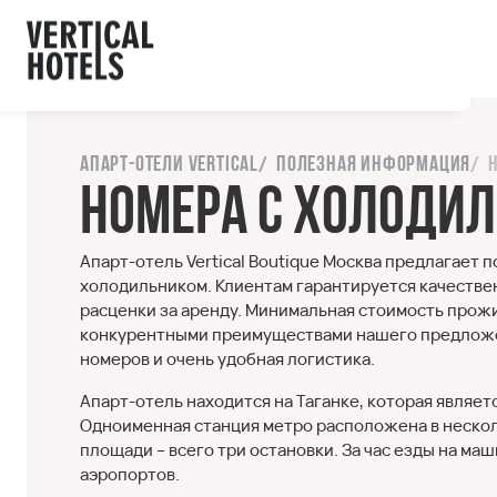
ы с сайтом.
орошо
Напишите нам
Апарт-отели Vertical
Полезная информация
Номера с холодил
Апарт-отель Vertical Boutique Москва предлагает
холодильником. Клиентам гарантируется качеств
расценки за аренду. Минимальная стоимость прожи
конкурентными преимуществами нашего предложен
номеров и очень удобная логистика.
Апарт-отель находится на Таганке, которая являе
Одноименная станция метро расположена в нескол
площади – всего три остановки. За час езды на м
аэропортов.