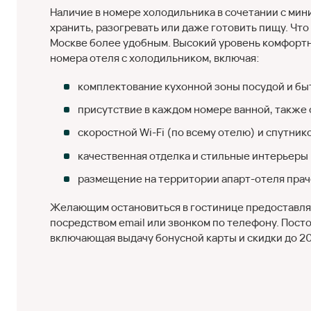
Наличие в номере холодильника в сочетании с ми
хранить, разогревать или даже готовить пищу. Чт
Москве более удобным. Высокий уровень комфорт
номера отеля с холодильником, включая:
комплектование кухонной зоны посудой и бы
присутствие в каждом номере ванной, также
скоростной Wi-Fi (по всему отелю) и спутник
качественная отделка и стильные интерьеры
размещение на территории апарт-отеля праче
Желающим остановиться в гостинице предоставля
посредством email или звонком по телефону. Пост
включающая выдачу бонусной карты и скидки до 2