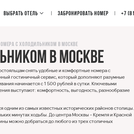
Выбрать отель
Забронировать номер
+7 (8
Номера с холодильником в Москве
ьником в Москве
 постояльцам снять удобные и комфортные номера с
енный гостиничный сервис, который дополняют разумные
вания начинается с 1 500 рублей в сутки. Ключевыми
ия выступают: комфортность, выгодность, разнообразие
тся одним из самых известных исторических районов столицы.
ьких минутах ходьбы. До центра Москвы – Кремля и Красной
ашины можно добраться до любого из трех столичных