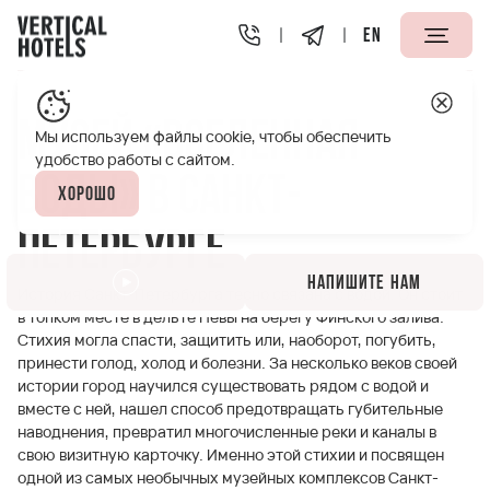
EN
Апарт-отели Vertical
Полезная информация
Музей «
Музей «Вселенная
Мы используем файлы cookie, чтобы обеспечить
удобство работы с сайтом.
воды» в Санкт-
Хорошо
Петербурге
Напишите нам
История Санкт-Петербурга тесно связана с водой. Он стоит
в топком месте в дельте Невы на берегу Финского залива.
Стихия могла спасти, защитить или, наоборот, погубить,
принести голод, холод и болезни. За несколько веков своей
истории город научился существовать рядом с водой и
вместе с ней, нашел способ предотвращать губительные
наводнения, превратил многочисленные реки и каналы в
свою визитную карточку. Именно этой стихии и посвящен
одной из самых необычных музейных комплексов Санкт-