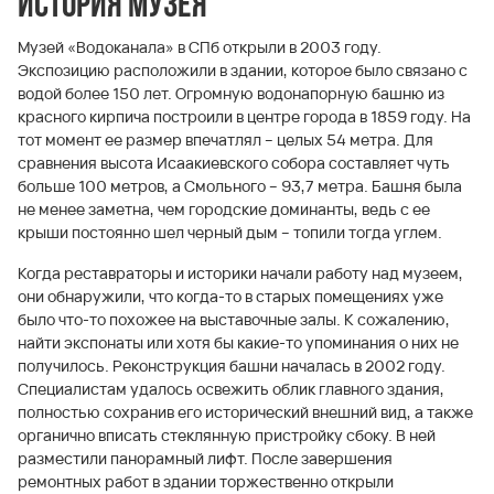
История музея
Музей «Водоканала» в СПб открыли в 2003 году.
Экспозицию расположили в здании, которое было связано с
водой более 150 лет. Огромную водонапорную башню из
красного кирпича построили в центре города в 1859 году. На
тот момент ее размер впечатлял – целых 54 метра. Для
сравнения высота Исаакиевского собора составляет чуть
больше 100 метров, а Смольного – 93,7 метра. Башня была
не менее заметна, чем городские доминанты, ведь с ее
крыши постоянно шел черный дым – топили тогда углем.
Когда реставраторы и историки начали работу над музеем,
они обнаружили, что когда-то в старых помещениях уже
было что-то похожее на выставочные залы. К сожалению,
найти экспонаты или хотя бы какие-то упоминания о них не
получилось. Реконструкция башни началась в 2002 году.
Специалистам удалось освежить облик главного здания,
полностью сохранив его исторический внешний вид, а также
органично вписать стеклянную пристройку сбоку. В ней
разместили панорамный лифт. После завершения
ремонтных работ в здании торжественно открыли