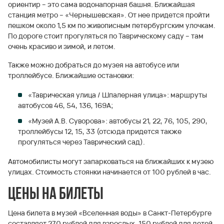
ориентир – это сама водонапорная башня. Ближайшая
станция метро – «Чернышевская». От нее придется пройти
пешком около 1,5 км по живописным петербургским улочкам.
По дороге стоит прогуляться по Таврическому саду – там
очень красиво и зимой, и летом.
Также можно добраться до музея на автобусе или
троллейбусе. Ближайшие остановки:
«Таврическая улица / Шпалерная улица»: маршруты
автобусов 46, 54, 136, 169А;
«Музей А.В. Суворова»: автобусы 21, 22, 76, 105, 290,
троллейбусы 12, 15, 33 (отсюда придется также
прогуляться через Таврический сад).
Автомобилисты могут запарковаться на ближайших к музею
улицах. Стоимость стоянки начинается от 100 рублей в час.
Цены на билеты
Цена билета в музей «Вселенная воды» в Санкт-Петербурге
составляет 270 рублей для взрослых, 150 рублей для детей