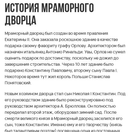
История Мраморного
дворца
Мраморный дворец был создан во время правления
Екатерины II. Она заказала роскошное здание в качестве
подарка своему фавориту графу Орлову. Архитектором был
назначен итальянец Антонио Ринальди. Увы, Орлов не сумел
оценить подарок по достоинству, поскольку не дожил до
завершения строительства. Через 10 лет здание было
подарено Константину Павловичу, второму сыну Павла I.
Некоторое время тут жил король Польши Станислав
Понятовский.
Новым хозяином дворца стал сын Николая I Константин. Под
его руководством здание было реконструировано под
руководством архитектора А. Брюллова. Он полностью
переделал второй этаж, оборудовал зимний сад. После
смерти великого князя в Мраморный дворец заселился его
сын, тоже Константин. Именно ему и его творчеству (князь
был талантливым поэтом) посвящена одна из постоянных