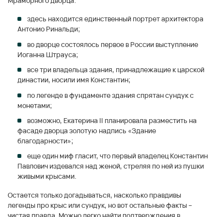
Мраморного дворца:
здесь находится единственный портрет архитектора
Антонио Ринальди;
во дворце состоялось первое в России выступление
Иоганна Штрауса;
все три владельца здания, принадлежащие к царской
династии, носили имя Константин;
по легенде в фундаменте здания спрятан сундук с
монетами;
возможно, Екатерина II планировала разместить на
фасаде дворца золотую надпись «Здание
благодарности»;
еще один миф гласит, что первый владелец Константин
Павлович издевался над женой, стреляя по ней из пушки
живыми крысами.
Остается только догадываться, насколько правдивы
легенды про крыс или сундук, но вот остальные факты –
чистая правда. Можно легко найти подтверждения в