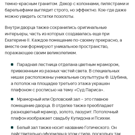
темно-красным гранитом. Декор с колоннами, пилястрами и
барельефами выглядит строго, но эффектно. Кое-где даже
можно увидеть остатки позолоты.
Внутри дворца также сохранились оригинальные
интерьеры, часть из которых создавалась еще при
Екатерине II. Каждое помещение по-своему прекрасно, а
вместе они формируют уникальное пространство,
поражающее своим великолепием.
Парадная лестница отделана цветным мрамором,
привезенным из разных частей света. В специальных
нишах расположены уникальные скульптуры Ф. Шубина,
а потолок на площадке третьего этажа украшен
плафоном с росписью на тему «Суд Париса».
Мраморный или Орловский зал – это главное
помещение дворца. В отделке также преобладает
разноцветный мрамор, золото, лазурит. Потолочный
плафон изображает свадьбу Купидона и Психеи.
Белый зал также носит название Готического. Он
действительно оформлен в этом стиле, поскольку так