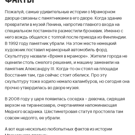
Пожалуй, самые удивительные истории о Мраморном
дворце связаны с памятниками в его дворе. Когда здание
превратили в музей Ленина, напротив главного входа на
специальном постаменте разместили броневик. Именно с
него вождь общался с толпой после приезда из Финляндии.
В 1992 году памятник убрали. На этом месте немецкий
художник поставил мраморный автомобиль форд.
Скульптуру назвали «Время в мраморе». Жители города не
оценили столь смелого решения, и машину заменили на
памятник Александру III. Когда-то он стоял на площади
Восстания там, где сейчас стоит обелиск. Про эту
скульптуру тоже ходило немало каламбуров, но сегодня она
прочно утвердилась во дворе музея.
В 2008 году у царя появилась соседка – девочка, сидящая
верхом на тираннозавре, очертаниями напоминающая
Медного всадника. Шестиметровая статуя простояла там
совсем недолго, ее убрали.
А вот еще несколько любопытных фактов из истории