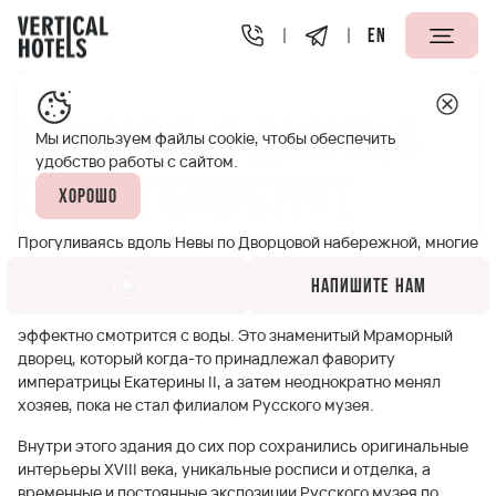
EN
Апарт-отели Vertical
Полезная информация
Мраморн
Мраморный дворец в
Мы используем файлы cookie, чтобы обеспечить
удобство работы с сайтом.
Санкт-Петербурге
Хорошо
Прогуливаясь вдоль Невы по Дворцовой набережной, многие
наверняка замечали монументальное здание с облицовкой
Напишите нам
из серого камня. Оно органично сочетается с другими
домами и создает единую линию фасада, которая особенно
эффектно смотрится с воды. Это знаменитый Мраморный
дворец, который когда-то принадлежал фавориту
императрицы Екатерины II, а затем неоднократно менял
хозяев, пока не стал филиалом Русского музея.
Внутри этого здания до сих пор сохранились оригинальные
интерьеры XVIII века, уникальные росписи и отделка, а
временные и постоянные экспозиции Русского музея по