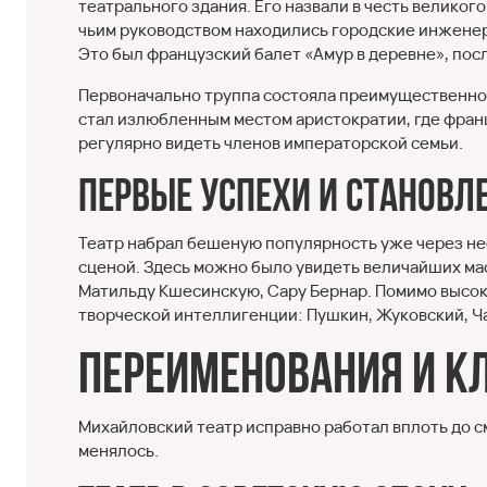
театрального здания. Его назвали в честь великог
чьим руководством находились городские инженерн
Это был французский балет «Амур в деревне», по
Первоначально труппа состояла преимущественно и
стал излюбленным местом аристократии, где франц
регулярно видеть членов императорской семьи.
Первые успехи и становл
Театр набрал бешеную популярность уже через не
сценой. Здесь можно было увидеть величайших ма
Матильду Кшесинскую, Сару Бернар. Помимо высок
творческой интеллигенции: Пушкин, Жуковский, Ч
Переименования и к
Михайловский театр исправно работал вплоть до с
менялось.