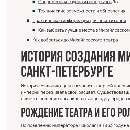
Современная труппа и репертуар<
/li>
Технические возможности и обновления
Практическая информация для посетителей
Как выбрать лучшие места в Михайловском
Как добраться до Михайловского театра
История создания М
Санкт-Петербурге
История создания сцены началась в первой половин
империи переживала свой расцвет. Существовавши
принято решение организовать еще одну, предназ
Рождение театра и его ро
По повелению императора Николая I в 1833 году н