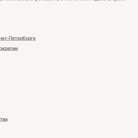
анкт-Петербурге
тократии
тва