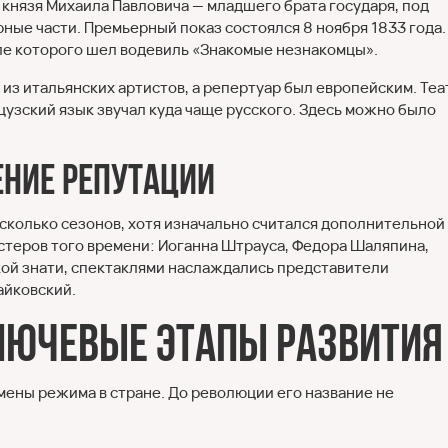
о князя Михаила Павловича — младшего брата государя, под
ые части. Премьерный показ состоялся 8 ноября 1833 года.
сле которого шел водевиль «Знакомые незнакомцы».
з итальянских артистов, а репертуар был европейским. Теа
узский язык звучал куда чаще русского. Здесь можно было
ение репутации
сколько сезонов, хотя изначально считался дополнительной
стеров того времени: Иоганна Штрауса, Федора Шаляпина,
ой знати, спектаклями наслаждались представители
айковский.
лючевые этапы развития
мены режима в стране. До революции его название не