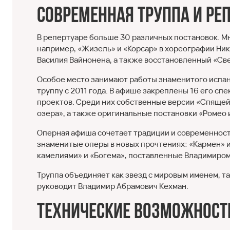
Современная труппа и ре
В репертуаре больше 30 различных постановок. Мн
например, «Жизель» и «Корсар» в хореографии Ни
Василия Вайнонена, а также восстановленный «Све
Особое место занимают работы знаменитого испан
труппу с 2011 года. В афише закреплены 16 его с
проектов. Среди них собственные версии «Спящей
озера», а также оригинальные постановки «Ромео
Оперная афиша сочетает традиции и современность
знаменитые оперы в новых прочтениях: «Кармен» и
камелиями» и «Богема», поставленные Владимиром
Труппа объединяет как звезд с мировым именем, т
руководит Владимир Абрамович Кехман.
Технические возможност