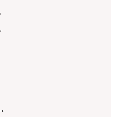
й
ие
ть