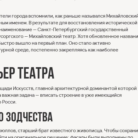
ители города вспомнили, как раньше назывался Михайловски
ным именем. В результате для восстановления исторической
 наименование — Санкт-Петербургский государственный
усоргского — Михайловский театр. Хотя обновленное назван
быстро вышло на первый план. Оно стало активно
ьтурной среде, постепенно закрепляясь как наиболее
ьер театра
щади Искусств, главной архитектурной доминантой которой
а важная задача — вписать строение в уже имеющийся
 Росси.
о зодчества
юллов, старший брат известного живописца. Чтобы сохрани
йти на оригинальное решение: фасады были выполнены по