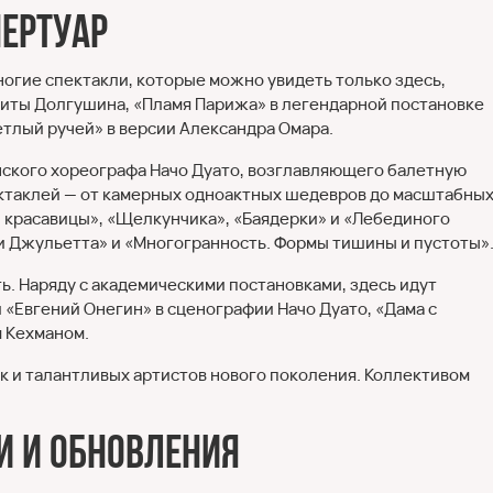
пертуар
огие спектакли, которые можно увидеть только здесь,
киты Долгушина, «Пламя Парижа» в легендарной постановке
тлый ручей» в версии Александра Омара.
ского хореографа Начо Дуато, возглавляющего балетную
пектаклей — от камерных одноактных шедевров до масштабны
 красавицы», «Щелкунчика», «Баядерки» и «Лебединого
 и Джульетта» и «Многогранность. Формы тишины и пустоты»
. Наряду с академическими постановками, здесь идут
 «Евгений Онегин» в сценографии Начо Дуато, «Дама с
 Кехманом.
ак и талантливых артистов нового поколения. Коллективом
и и обновления