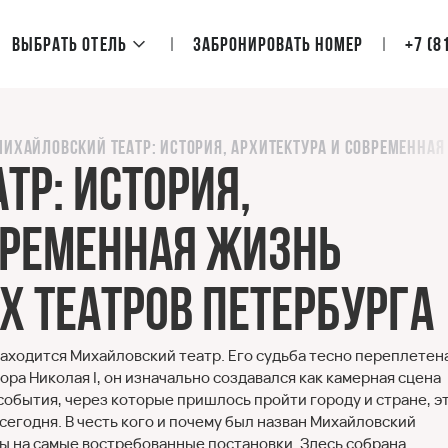
Выбрать отель
Забронировать номер
+7 (8
Михайловский театр: история, архитектура и современная
тр: история,
временная жизнь
х театров Петербурга
находится Михайловский театр. Его судьба тесно переплетена
ра Николая I, он изначально создавался как камерная сцена
события, через которые пришлось пройти городу и стране, э
егодня. В честь кого и почему был назван Михайловский
еты на самые востребованные постановки. Здесь собрана