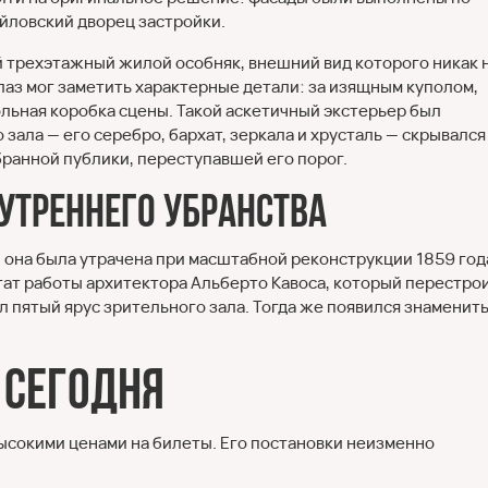
йловский дворец застройки.
й трехэтажный жилой особняк, внешний вид которого никак 
аз мог заметить характерные детали: за изящным куполом,
ьная коробка сцены. Такой аскетичный экстерьер был
ала — его серебро, бархат, зеркала и хрусталь — скрывался
ранной публики, переступавшей его порог.
утреннего убранства
 она была утрачена при масштабной реконструкции 1859 год
тат работы архитектора Альберто Кавоса, который перестро
л пятый ярус зрительного зала. Тогда же появился знаменит
 сегодня
ысокими ценами на билеты. Его постановки неизменно