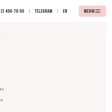
12) 490-70-50
Telegram
EN
Меню
 жизнь одного из главных театров Петербурга
 с
то