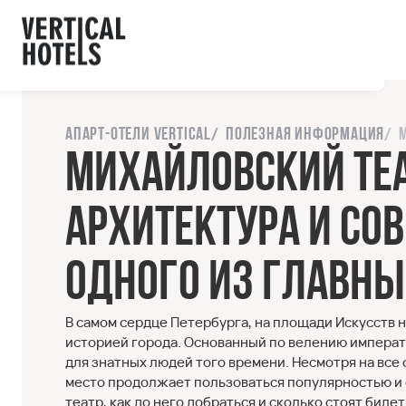
ы с сайтом.
орошо
Напишите нам
Апарт-отели Vertical
Полезная информация
Михайловский теа
архитектура и со
одного из главны
В самом сердце Петербурга, на площади Искусств 
историей города. Основанный по велению императо
для знатных людей того времени. Несмотря на все 
место продолжает пользоваться популярностью и с
театр, как до него добраться и сколько стоят бил