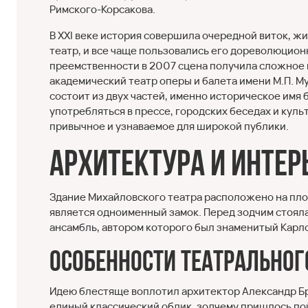
Римского-Корсакова.
В XXI веке история совершила очередной виток, ж
театр, и все чаще пользовались его дореволюцион
преемственности в 2007 сцена получила сложное
академический театр оперы и балета имени М.П. М
состоит из двух частей, именно историческое имя 
употребляться в прессе, городских беседах и кул
привычное и узнаваемое для широкой публики.
Архитектура и интер
Здание Михайловского театра расположено на пло
является одноименный замок. Перед зодчим стоял
ансамбль, автором которого был знаменитый Карло
Особенности театральног
Идею блестяще воплотил архитектор Александр Бр
единый классический облик, зодчему пришлось по