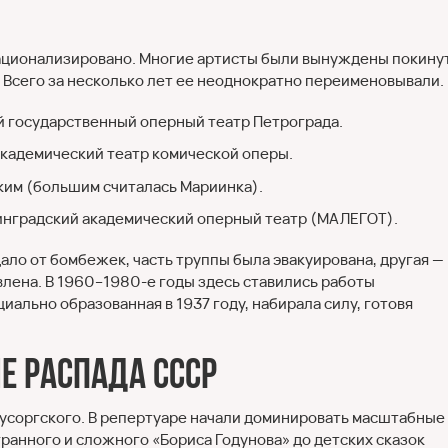
ационализировано. Многие артисты были вынуждены покину
я. Всего за несколько лет ее неоднократно переименовывали.
й государственный оперный театр Петрограда.
академический театр комической оперы.
ким (большим считалась Мариинка).
нинградский академический оперный театр (МАЛЕГОТ).
ало от бомбежек, часть труппы была эвакуирована, другая —
влена. В 1960–1980-е годы здесь ставились работы
ально образованная в 1937 году, набирала силу, готовя
е распада СССР
 Мусоргского. В репертуаре начали доминировать масштабные
ранного и сложного «Бориса Годунова» до детских сказок