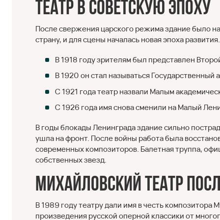
Театр в советскую эпоху
После свержения царского режима здание было н
страну, и для сцены началась новая эпоха развити
В 1918 году зрителям был представлен Второ
В 1920 он стал называться Государственный 
С 1921 года театр назвали Малым академичес
С 1926 года имя снова сменили на Малый Ле
В годы блокады Ленинграда здание сильно пострад
ушла на фронт. После войны работа была восстано
современных композиторов. Балетная труппа, офици
собственных звезд.
Михайловский театр посл
В 1989 году театру дали имя в честь композитора
произведения русской оперной классики от многог