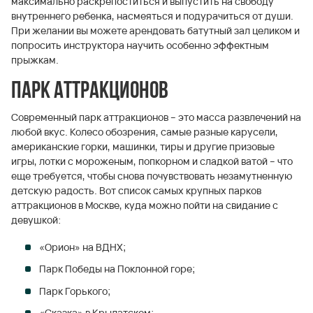
максимально раскрепоститься и выпустить на свободу
внутреннего ребенка, насмеяться и подурачиться от души.
При желании вы можете арендовать батутный зал целиком и
попросить инструктора научить особенно эффектным
прыжкам.
Парк аттракционов
Современный парк аттракционов – это масса развлечений на
любой вкус. Колесо обозрения, самые разные карусели,
американские горки, машинки, тиры и другие призовые
игры, лотки с мороженым, попкорном и сладкой ватой – что
еще требуется, чтобы снова почувствовать незамутненную
детскую радость. Вот список самых крупных парков
аттракционов в Москве, куда можно пойти на свидание с
девушкой:
«Орион» на ВДНХ;
Парк Победы на Поклонной горе;
Парк Горького;
«Сказка» в Крылатском;