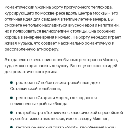
Романтический ужин на борту прогулочного теплохода,
курсирующего по Москве-реке вдоль центра Москвы – это
отличная идея для свидания в теплые летние вечера. Вы
сможете не только насладиться вкусной едой и напитками,
но и полюбоваться великолепием столицы. Она особенно
хороша в вечернее время и ночью. На борту нередко играет
живая музыка, что создает максимально романтичную и
расслабленную атмосферу.
Это далеко не весь список необычных ресторанов Москвы,
куда можно пригласить девушку. Вот еще несколько идей
для романтического ужина:
ресторан «7 небо» на смотровой площадке
Останкинской телебашни;
ресторан «Старик и море», где подаются
великолепные рыбные блюда;
гастробистро «Техникум» с классической европейской
кухней от известных шефов; имеет звезду Мишлен;
гастрономический театр «Svet», где обычный ужин