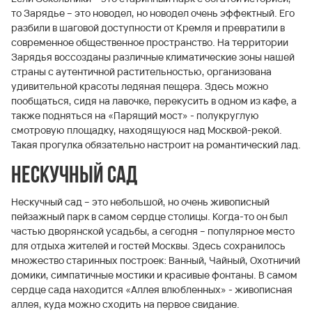
то Зарядье – это новодел, но новодел очень эффектный. Его
разбили в шаговой доступности от Кремля и превратили в
современное общественное пространство. На территории
Зарядья воссозданы различные климатические зоны нашей
страны с аутентичной растительностью, организована
удивительной красоты ледяная пещера. Здесь можно
пообщаться, сидя на лавочке, перекусить в одном из кафе, а
также подняться на «Парящий мост» - полукруглую
смотровую площадку, находящуюся над Москвой-рекой.
Такая прогулка обязательно настроит на романтический лад.
Нескучный сад
Нескучный сад – это небольшой, но очень живописный
пейзажный парк в самом сердце столицы. Когда-то он был
частью дворянской усадьбы, а сегодня – популярное место
для отдыха жителей и гостей Москвы. Здесь сохранилось
множество старинных построек: Ванный, Чайный, Охотничий
домики, симпатичные мостики и красивые фонтаны. В самом
сердце сада находится «Аллея влюбленных» - живописная
аллея, куда можно сходить на первое свидание.