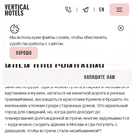
EN
Апарт-отели Vertical
Полезная информация
Куда сх
Куда сходить с
Мы используем файлы cookie, чтобы обеспечить
удобство работы с сайтом.
девушкой в Москве: топ
Хорошо
идей для свидания
Напишите нам
Москва – это огромный город, где каждый найдет себе
занятие по душе. Здесь можно гулять в парках и любоваться
картинами в музеях, кататься на канатной дороге и речных
трамвайчиках, восхищаться красотами Кремля и бродить по
маленьким улочкам среди старинных домов. Это идеальный
город для свиданий, но, когда дело доходит до
планирования долгожданной встречи, многие задумываются
– куда можно сходить вдвоем в Москве и где погулять с
девушкой, чтобы встреча стала незабываемой?