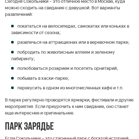
Сегодня Сокольники – это отличное место в Москве, куда
можно сходить на свидание с девушкой. Вот варианты
развлечений:
покататься на велосипедах, самокатах или коньках в
зависимости от сезона;
развлечься на аттракционах или в веревочном парке;
побродить по живописным аллеям и зеленому
лабиринту;
полюбоваться розарием и посетить орнитарий;
побывать в хаски-парке;
перекусить в одном из многочисленных кафе и т.п.
В парке регулярно проводятся ярмарки, фестивали и другие
мероприятия. Если приурочить к ним свидание, оно станет
еще интереснее и оригинальнее.
Парк Зарядье
Если Сокольники – это старинный парк с богатой историей,