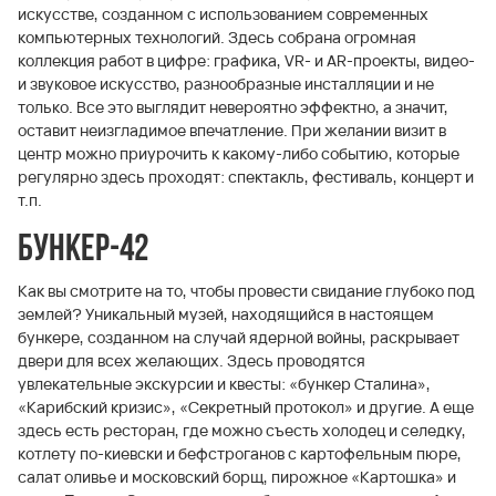
искусстве, созданном с использованием современных
компьютерных технологий. Здесь собрана огромная
коллекция работ в цифре: графика, VR- и AR-проекты, видео-
и звуковое искусство, разнообразные инсталляции и не
только. Все это выглядит невероятно эффектно, а значит,
оставит неизгладимое впечатление. При желании визит в
центр можно приурочить к какому-либо событию, которые
регулярно здесь проходят: спектакль, фестиваль, концерт и
т.п.
Бункер-42
Как вы смотрите на то, чтобы провести свидание глубоко под
землей? Уникальный музей, находящийся в настоящем
бункере, созданном на случай ядерной войны, раскрывает
двери для всех желающих. Здесь проводятся
увлекательные экскурсии и квесты: «бункер Сталина»,
«Карибский кризис», «Секретный протокол» и другие. А еще
здесь есть ресторан, где можно съесть холодец и селедку,
котлету по-киевски и бефстроганов с картофельным пюре,
салат оливье и московский борщ, пирожное «Картошка» и