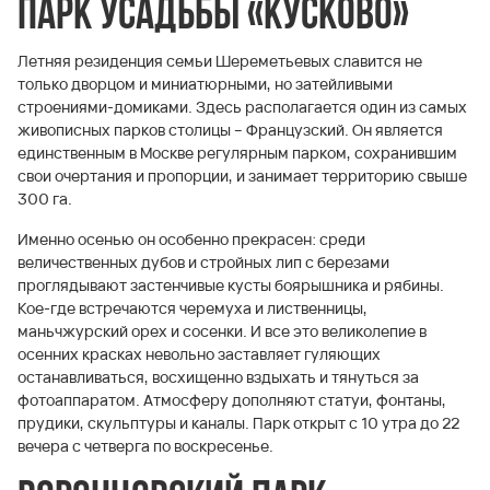
Парк усадьбы «Кусково»
Летняя резиденция семьи Шереметьевых славится не
только дворцом и миниатюрными, но затейливыми
строениями-домиками. Здесь располагается один из самых
живописных парков столицы – Французский. Он является
единственным в Москве регулярным парком, сохранившим
свои очертания и пропорции, и занимает территорию свыше
300 га.
Именно осенью он особенно прекрасен: среди
величественных дубов и стройных лип с березами
проглядывают застенчивые кусты боярышника и рябины.
Кое-где встречаются черемуха и лиственницы,
маньчжурский орех и сосенки. И все это великолепие в
осенних красках невольно заставляет гуляющих
останавливаться, восхищенно вздыхать и тянуться за
фотоаппаратом. Атмосферу дополняют статуи, фонтаны,
прудики, скульптуры и каналы. Парк открыт с 10 утра до 22
вечера с четверга по воскресенье.