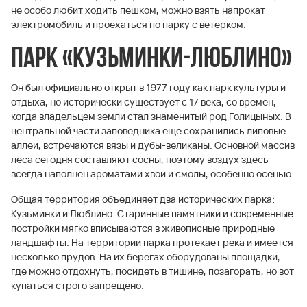
не особо любит ходить пешком, можно взять напрокат
электромобиль и проехаться по парку с ветерком.
Парк «Кузьминки-Люблино»
Он был официально открыт в 1977 году как парк культуры и
отдыха, но исторически существует с 17 века, со времен,
когда владельцем земли стал знаменитый род Голицыных. В
центральной части заповедника еще сохранились липовые
аллеи, встречаются вязы и дубы-великаны. Основной массив
леса сегодня составляют сосны, поэтому воздух здесь
всегда наполнен ароматами хвои и смолы, особенно осенью.
Общая территория объединяет два исторических парка:
Кузьминки и Люблино. Старинные памятники и современные
постройки мягко вписываются в живописные природные
ландшафты. На территории парка протекает река и имеется
несколько прудов. На их берегах оборудованы площадки,
где можно отдохнуть, посидеть в тишине, позагорать, но вот
купаться строго запрещено.