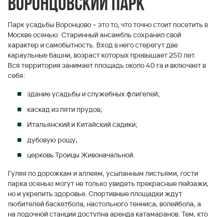
Воронцовский парк
Парк усадьбы Воронцово – это то, что точно стоит посетить в
Москве осенью. Старинный ансамбль сохранил свой
характер и самобытность. Вход в него стерегут две
караульные башни, возраст которых превышает 250 лет.
Вся территория занимает площадь около 40 га и включает в
себя:
здание усадьбы и служебных флигелей;
каскад из пяти прудов;
Итальянский и Китайский садики;
дубовую рощу;
церковь Троицы Живоначальной.
Гуляя по дорожкам и аллеям, усыпанным листьями, гости
парка осенью могут не только увидеть прекрасные пейзажи,
но и укрепить здоровье. Спортивные площадки ждут
любителей баскетбола, настольного тенниса, волейбола, а
на лодочной станции доступна аренда катамаранов. Тем, кто