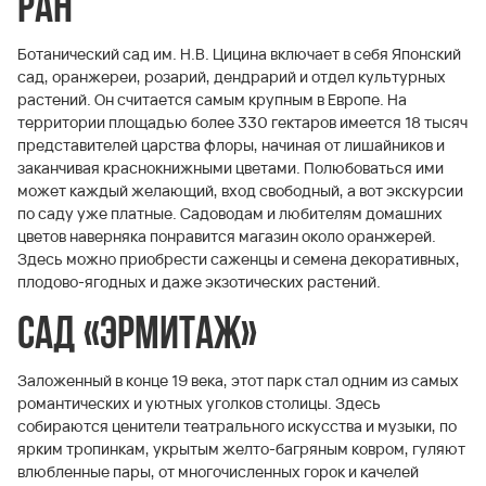
РАН
Ботанический сад им. Н.В. Цицина включает в себя Японский
сад, оранжереи, розарий, дендрарий и отдел культурных
растений. Он считается самым крупным в Европе. На
территории площадью более 330 гектаров имеется 18 тысяч
представителей царства флоры, начиная от лишайников и
заканчивая краснокнижными цветами. Полюбоваться ими
может каждый желающий, вход свободный, а вот экскурсии
по саду уже платные. Садоводам и любителям домашних
цветов наверняка понравится магазин около оранжерей.
Здесь можно приобрести саженцы и семена декоративных,
плодово-ягодных и даже экзотических растений.
Сад «Эрмитаж»
Заложенный в конце 19 века, этот парк стал одним из самых
романтических и уютных уголков столицы. Здесь
собираются ценители театрального искусства и музыки, по
ярким тропинкам, укрытым желто-багряным ковром, гуляют
влюбленные пары, от многочисленных горок и качелей