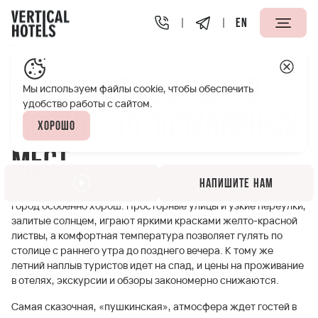
EN
Апарт-отели Vertical
Полезная информация
Где гул
Где гулять осенью в
Мы используем файлы cookie, чтобы обеспечить
удобство работы с сайтом.
Москве: 10 популярных
Хорошо
мест
Напишите нам
Москва прекрасна в любое время года, но именно осенью
город особенно хорош. Просторные улицы и узкие переулки,
залитые солнцем, играют яркими красками желто-красной
листвы, а комфортная температура позволяет гулять по
столице с раннего утра до позднего вечера. К тому же
летний наплыв туристов идет на спад, и цены на проживание
в отелях, экскурсии и обзоры закономерно снижаются.
Самая сказочная, «пушкинская», атмосфера ждет гостей в