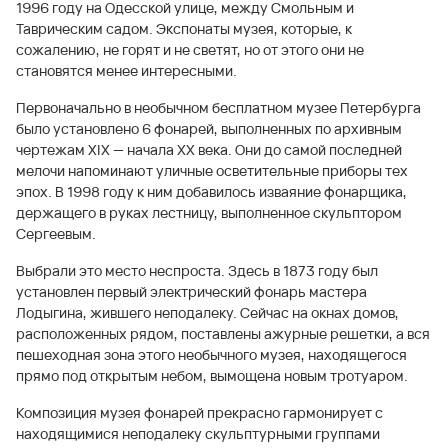
1996 году на Одесской улице, между Смольным и
Таврическим садом. Экспонаты музея, которые, к
сожалению, не горят и не светят, но от этого они не
становятся менее интересными.
Первоначально в необычном бесплатном музее Петербурга
было установлено 6 фонарей, выполненных по архивным
чертежам XIX — начала XX века. Они до самой последней
мелочи напоминают уличные осветительные приборы тех
эпох. В 1998 году к ним добавилось изваяние фонарщика,
держащего в руках лестницу, выполненное скульптором
Сергеевым.
Выбрали это место неспроста. Здесь в 1873 году был
установлен первый электрический фонарь мастера
Лодыгина, жившего неподалеку. Сейчас на окнах домов,
расположенных рядом, поставлены ажурные решетки, а вся
пешеходная зона этого необычного музея, находящегося
прямо под открытым небом, вымощена новым тротуаром.
Композиция музея фонарей прекрасно гармонирует с
находящимися неподалеку скульптурными группами