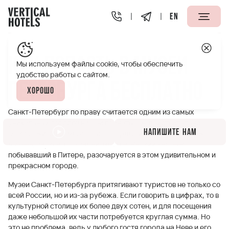
EN
Апарт-отели Vertical
Полезная информация
Как поп
Как попасть в музеи
Мы используем файлы cookie, чтобы обеспечить
удобство работы с сайтом.
Петербурга бесплатно
Хорошо
Санкт-Петербург по праву считается одним из самых
уникальных городов нашей планеты. Он действительно
Напишите нам
особенный. Этот мегаполис – сердце истории, культуры,
музеев, парков, площадей, мостов. Редкий человек,
побывавший в Питере, разочаруется в этом удивительном и
прекрасном городе.
Музеи Санкт-Петербурга притягивают туристов не только со
всей России, но и из-за рубежа. Если говорить в цифрах, то в
культурной столице их более двух сотен, и для посещения
даже небольшой их части потребуется круглая сумма. Но
это не проблема, ведь у любого гостя города на Неве и его