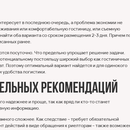
нтересует в последнюю очередь, а проблема экономии не
роживания или комфортабельную гостиницу, или съемную
найти оба варианта со сроком размещения 2-3 дня. Причем п
исанных ранее.
ются посуточно. Что предельно упрощает решение задачи.
потенциальному постояльцу широкий выбор как гостиничных
нат. Поэтому оптимальный вариант найдется и для одинокого
и удобства логистики.
тельных рекомендаций
го надежнее и проще, так как вряд ли кто-то станет
ивную информацию.
намного сложнее. Как следствие – требует обязательной
т действий в виде обращения к риелторам – также возможе