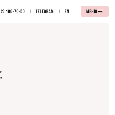
12) 490-70-50
Telegram
EN
Меню
то
м