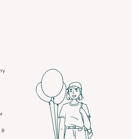
ету
и
 В