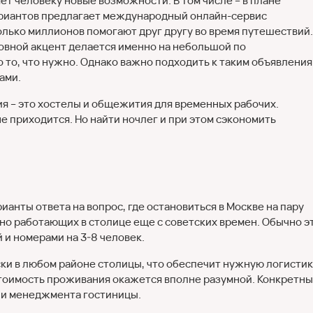
т человеку новые возможности. В том числе – в плане
риантов предлагает международный онлайн-сервис
олько миллионов помогают друг другу во время путешествий.
новной акцент делается именно на небольшой по
о то, что нужно. Однако важно подходить к таким объявлени
ами.
 – это хостелы и общежития для временных рабочих.
не приходится. Но найти ночлег и при этом сэкономить
анты ответа на вопрос, где остановиться в Москве на пару
вно работающих в столице еще с советских времен. Обычно э
 и номерами на 3-8 человек.
ки в любом районе столицы, что обеспечит нужную логистик
 стоимость проживания окажется вполне разумной. Конкретн
или менеджмента гостиницы.