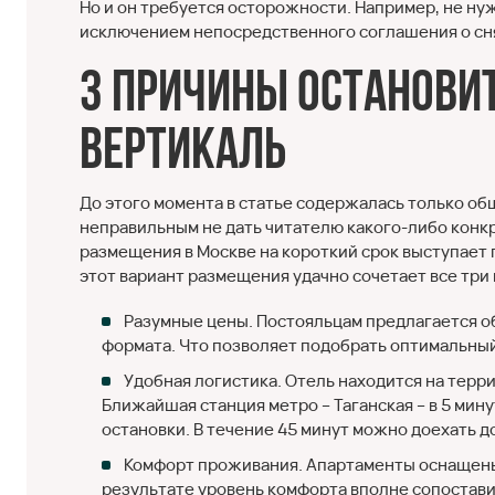
Но и он требуется осторожности. Например, не ну
исключением непосредственного соглашения о сня
3 причины остановит
Вертикаль
До этого момента в статье содержалась только о
неправильным не дать читателю какого-либо конкр
размещения в Москве на короткий срок выступает п
этот вариант размещения удачно сочетает все тр
Разумные цены. Постояльцам предлагается о
формата. Что позволяет подобрать оптимальный
Удобная логистика. Отель находится на терр
Ближайшая станция метро – Таганская – в 5 мину
остановки. В течение 45 минут можно доехать д
Комфорт проживания. Апартаменты оснащены 
результате уровень комфорта вполне сопостави