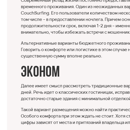
Современный уклад жизни постоянно предоставляе
временного проживания. Один из неожиданных ва
CouchSurfing. Его пользователи количеством неск
том числе – в предоставлении ночлега. Причем ос
продолжительности срок, включая 1-2 дня – именн
внимательно, чтобы избежать встречи с мошенник
Альтернативные варианты бюджетного проживания
Говорить о комфорте или логистике в этом случае 
существенную сумму вполне реально.
Эконом
Далее имеет смысл рассмотреть традиционные вари
дней. Речь идет о классических гостиницах, испра
достаточно старые здания с минимальной отделкой
Такой вариант размещения можно найти практичес
Особого комфорта при этом ждать не стоит. Хотя
цифры зависят от места и притязаний владельца 