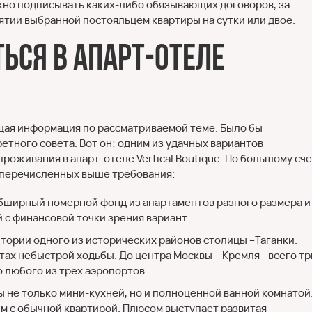
жно подписывать каких-либо обязывающих договоров, за
тии выбранной постояльцем квартиры на сутки или двое.
ься в апарт-отеле
бщая информация по рассматриваемой теме. Было бы
етного совета. Вот он: одним из удачных вариантов
роживания в апарт-отеле Vertical Boutique. По большому сч
и перечисленных выше требования:
бширный номерной фонд из апартаментов разного размера и
 с финансовой точки зрения вариант.
итории одного из исторических районов столицы –Таганки.
тах небыстрой ходьбы. До центра Москвы – Кремля - всего тр
о любого из трех аэропортов.
не только мини-кухней, но и полноценной ванной комнатой.
м с обычной квартирой. Плюсом выступает развитая