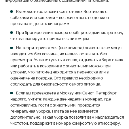
информация о размещении с домашними питомцами.
Вы можете остановиться в отелях Вертикаль с
собаками или кошками – вес животного не должен
превышать десять килограмм.
При бронировании номера сообщите администратору,
что вы планируете приехать с питомцем.
На территории отеля (вне номера) животные не могут
находиться без хозяина, их нельзя оставлять без
присмотра. Учтите: гулять в холле, отдыхать в баре отеля
или работать в коворкинге с животными можно при
условии, что питомец находится в переноске или в
ошейнике на поводке. Это правило необходимо
соблюдать для безопасности самого питомца.
Если вы приезжаете в Москву или Санкт-Петербург
надолго, учтите: каждые две недели в номерах, где
остановились гости с животными, проводится
генеральная уборка. Плата за нее взимается
дополнительно. Такая уборка позволит вам наслаждаться
чистотой, поддержит в номере комфортную атмосферу.