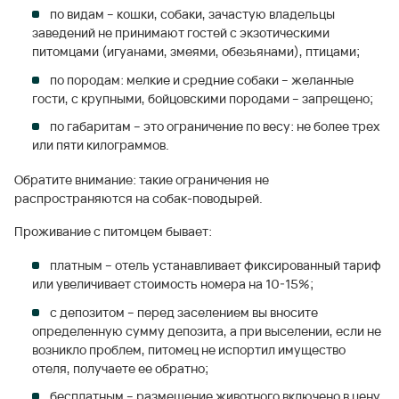
по видам – кошки, собаки, зачастую владельцы
заведений не принимают гостей с экзотическими
питомцами (игуанами, змеями, обезьянами), птицами;
по породам: мелкие и средние собаки – желанные
гости, с крупными, бойцовскими породами – запрещено;
по габаритам – это ограничение по весу: не более трех
или пяти килограммов.
Обратите внимание: такие ограничения не
распространяются на собак-поводырей.
Проживание с питомцем бывает:
платным – отель устанавливает фиксированный тариф
или увеличивает стоимость номера на 10-15%;
с депозитом – перед заселением вы вносите
определенную сумму депозита, а при выселении, если не
возникло проблем, питомец не испортил имущество
отеля, получаете ее обратно;
бесплатным – размещение животного включено в цену