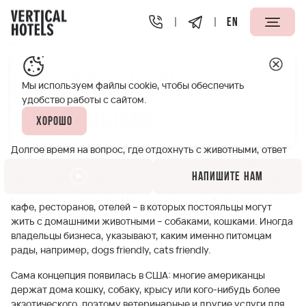
EN
Апарт-отели Vertical
Полезная информация
Где отд
Где отдохнуть с
Мы используем файлы cookie, чтобы обеспечить
удобство работы с сайтом.
животными
Хорошо
Долгое время на вопрос, где отдохнуть с животными, ответ
был только один: в парке, в лесу – там, где нет людей.
Напишите нам
Однако в последние десятилетия эта тенденция меняется,
развивается концепция pets friendly. Это формат заведений –
кафе, ресторанов, отелей – в которых постояльцы могут
жить с домашними животными – собаками, кошками. Иногда
владельцы бизнеса, указывают, каким именно питомцам
рады, например, dogs friendly, cats friendly.
Сама концепция появилась в США: многие американцы
держат дома кошку, собаку, крысу или кого-нибудь более
экзотического, поэтому ветеринарные и другие услуги для