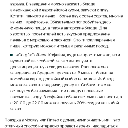
взрыва. В заведении можно заказать блюда
американской и европейской кухни, закуски к пиву.
Кстати, пенного в меню – более двух сотен сортов, многие
из них – крафтовые. Обязательно попробуйте здесь
фирменную пиццу, а также авторские блюда. Для
хвостатых посетителей есть вкусное предложение –
печенье с морковью и овсянкой. Это гипоаллергенная
пища, которую можно питомцам различных пород.
«Corgi's Coffee». Кофейня, куда не просто можно, но и
нужно зайти с собакой: за это вы получите
десятипроцентную скидку на заказ. Расположено
заведение на Среднем проспекте. В меню – большая
кофейная карта, достойный выбор напитков. Из блюд
можно заказать сэндвичи, десерты. Собаки тоже не
останутся без внимания – им подадут полезные
лакомства, воду. В кофейне гибкая система лояльности, а
с 20.00 до 22.00 можно получить 20% скидки на любой
заказ.
Поездка в Москву или Питер с домашними животными – это
отличный способ интересно провести время, насладиться