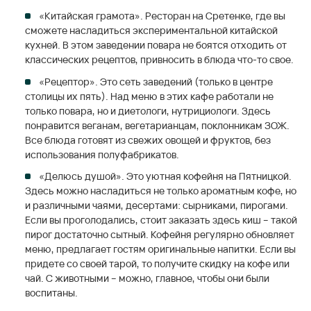
«Китайская грамота». Ресторан на Сретенке, где вы
сможете насладиться экспериментальной китайской
кухней. В этом заведении повара не боятся отходить от
классических рецептов, привносить в блюда что-то свое.
«Рецептор». Это сеть заведений (только в центре
столицы их пять). Над меню в этих кафе работали не
только повара, но и диетологи, нутрициологи. Здесь
понравится веганам, вегетарианцам, поклонникам ЗОЖ.
Все блюда готовят из свежих овощей и фруктов, без
использования полуфабрикатов.
«Делюсь душой». Это уютная кофейня на Пятницкой.
Здесь можно насладиться не только ароматным кофе, но
и различными чаями, десертами: сырниками, пирогами.
Если вы проголодались, стоит заказать здесь киш – такой
пирог достаточно сытный. Кофейня регулярно обновляет
меню, предлагает гостям оригинальные напитки. Если вы
придете со своей тарой, то получите скидку на кофе или
чай. С животными – можно, главное, чтобы они были
воспитаны.