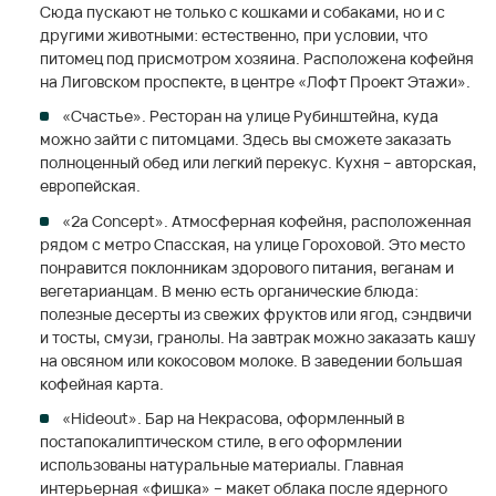
Сюда пускают не только с кошками и собаками, но и с
другими животными: естественно, при условии, что
питомец под присмотром хозяина. Расположена кофейня
на Лиговском проспекте, в центре «Лофт Проект Этажи».
«Счастье». Ресторан на улице Рубинштейна, куда
можно зайти с питомцами. Здесь вы сможете заказать
полноценный обед или легкий перекус. Кухня – авторская,
европейская.
«2a Concept». Атмосферная кофейня, расположенная
рядом с метро Спасская, на улице Гороховой. Это место
понравится поклонникам здорового питания, веганам и
вегетарианцам. В меню есть органические блюда:
полезные десерты из свежих фруктов или ягод, сэндвичи
и тосты, смузи, гранолы. На завтрак можно заказать кашу
на овсяном или кокосовом молоке. В заведении большая
кофейная карта.
«Hideout». Бар на Некрасова, оформленный в
постапокалиптическом стиле, в его оформлении
использованы натуральные материалы. Главная
интерьерная «фишка» – макет облака после ядерного