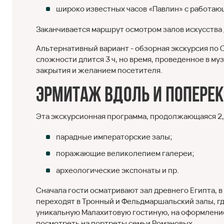
широко известных часов «Павлин» с работаю
Заканчивается маршрут осмотром залов искусства 
Альтернативный вариант - обзорная экскурсия по
сложности длится 3 ч, но время, проведенное в муз
закрытия и желанием посетителя.
Эрмитаж вдоль и поперек
Эта экскурсионная программа, продолжающаяся 2,5
парадные императорские залы;
поражающие великолепием галереи;
археологические экспонаты и пр.
Сначала гости осматривают зал древнего Египта, 
переходят в Тронный и Фельдмаршальский залы, г
уникальную Малахитовую гостиную, на оформление
посмотреть на портреты семьи Романовых.