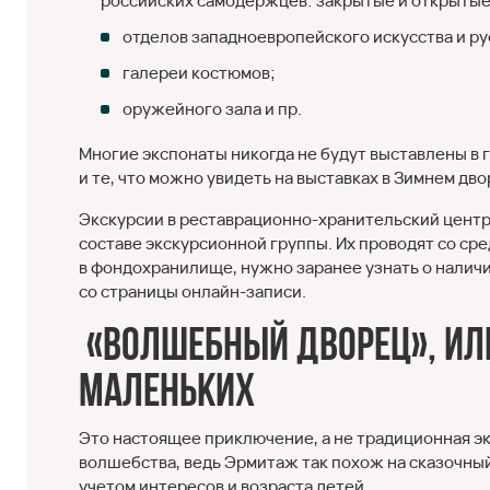
российских самодержцев: закрытые и открытые
отделов западноевропейского искусства и ру
галереи костюмов;
оружейного зала и пр.
Многие экспонаты никогда не будут выставлены в 
и те, что можно увидеть на выставках в Зимнем дво
Экскурсии в реставрационно-хранительский центр
составе экскурсионной группы. Их проводят со сред
в фондохранилище, нужно заранее узнать о наличи
со страницы онлайн-записи.
«Волшебный дворец», ил
маленьких
Это настоящее приключение, а не традиционная эк
волшебства, ведь Эрмитаж так похож на сказочны
учетом интересов и возраста детей.