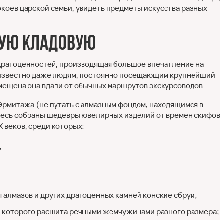
окоев царской семьи, увидеть предметы искусства разных
вую кладовую
 драгоценностей, производящая большое впечатление на
а известно даже людям, постоянно посещающим крупнейший
змещена она вдали от обычных маршрутов экскурсоводов.
Эрмитажа (не путать с алмазным фондом, находящимся в
десь собраны шедевры ювелирных изделий от времен скифов
X веков, среди которых:
;
 алмазов и других драгоценных камней конские сбруи;
а которого расшита речными жемчужинами разного размера;