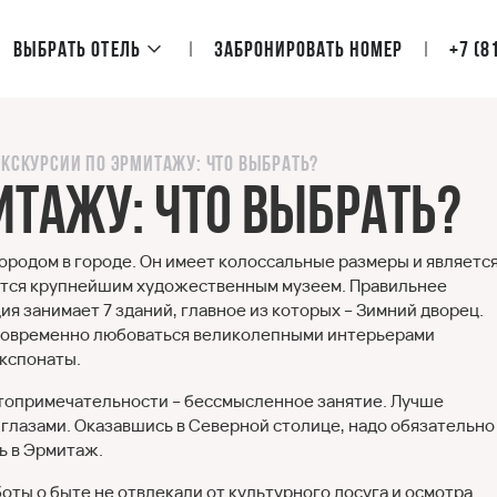
Выбрать отель
Забронировать номер
+7 (8
Экскурсии по Эрмитажу: что выбрать?
итажу: что выбрать?
городом в городе. Он имеет колоссальные размеры и являетс
тается крупнейшим художественным музеем. Правильнее
я занимает 7 зданий, главное из которых – Зимний дворец.
новременно любоваться великолепными интерьерами
экспонаты.
стопримечательности – бессмысленное занятие. Лучше
 глазами. Оказавшись в Северной столице, надо обязательно
ть в Эрмитаж.
ты о быте не отвлекали от культурного досуга и осмотра