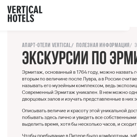
ы с сайтом.
орошо
Напишите нам
Апарт-отели Vertical
Полезная информация
Экскурсии по Эрм
Эрмитаж, основанный в 1764 году, можно назвать 
вторым по величине после Лувра, а в России счи
называть его музейным комплексом, ведь экспозици
Современный Эрмитаж уникален. В нем можно од
дворцовых залов и изучать представленные в них 
Описывать величие и красоту этой уникальной до
побывать здесь лично и увидеть все собственными
выделить время, хотя бы несколько часов, и сходи
Чтобы пребывание в Питере было комфортным, забо