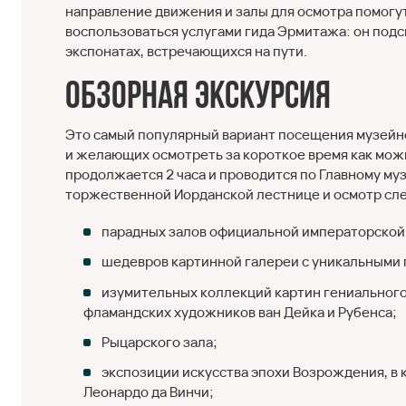
направление движения и залы для осмотра помогу
воспользоваться услугами гида Эрмитажа: он подс
экспонатах, встречающихся на пути.
Обзорная экскурсия
Это самый популярный вариант посещения музейно
и желающих осмотреть за короткое время как мож
продолжается 2 часа и проводится по Главному му
торжественной Иорданской лестнице и осмотр с
парадных залов официальной императорской
шедевров картинной галереи с уникальными
изумительных коллекций картин гениальног
фламандских художников ван Дейка и Рубенса;
Рыцарского зала;
экспозиции искусства эпохи Возрождения, в
Леонардо да Винчи;