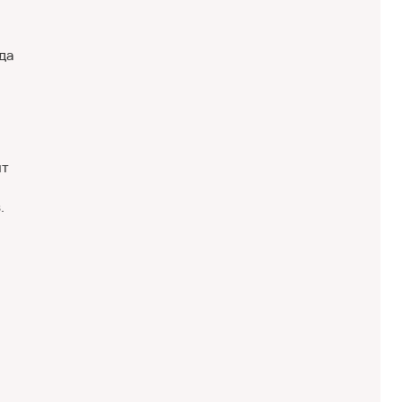
да
ит
.