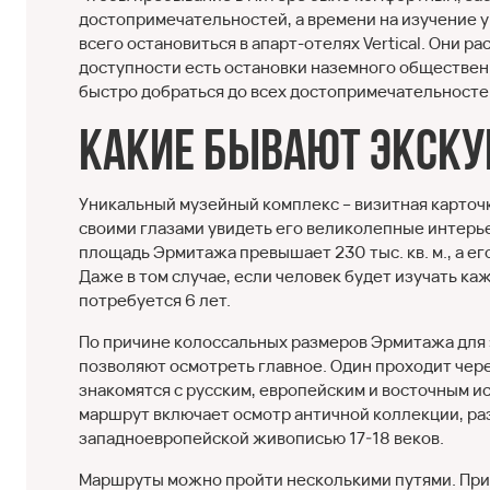
достопримечательностей, а времени на изучение 
всего остановиться в апарт-отелях Vertical. Они 
доступности есть остановки наземного общественн
быстро добраться до всех достопримечательносте
Какие бывают экску
Уникальный музейный комплекс – визитная карточ
своими глазами увидеть его великолепные интерье
площадь Эрмитажа превышает 230 тыс. кв. м., а е
Даже в том случае, если человек будет изучать ка
потребуется 6 лет.
По причине колоссальных размеров Эрмитажа для э
позволяют осмотреть главное. Один проходит чере
знакомятся с русским, европейским и восточным и
маршрут включает осмотр античной коллекции, раз
западноевропейской живописью 17-18 веков.
Маршруты можно пройти несколькими путями. При