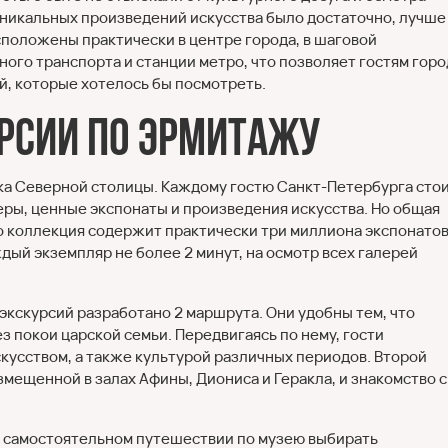
уникальных произведений искусства было достаточно, лучше
расположены практически в центре города, в шаговой
ого транспорта и станции метро, что позволяет гостям горо
й, которые хотелось бы посмотреть.
рсии по Эрмитажу
ка Северной столицы. Каждому гостю Санкт-Петербурга сто
ры, ценные экспонаты и произведения искусства. Но общая
го коллекция содержит практически три миллиона экспонатов
ждый экземпляр не более 2 минут, на осмотр всех галерей
кскурсий разработано 2 маршрута. Они удобны тем, что
з покои царской семьи. Передвигаясь по нему, гости
скусством, а также культурой различных периодов. Второй
мещенной в залах Афины, Диониса и Геракла, и знакомство с
 самостоятельном путешествии по музею выбирать