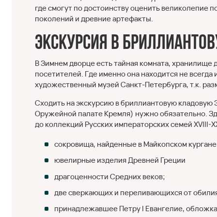
где смогут по достоинству оценить великолепие п
поколений и древние артефакты.
Экскурсия в бриллианто
В Зимнем дворце есть тайная комната, хранилище
посетителей. Где именно она находится не всегд
художественный музей Санкт-Петербурга, т.к. ра
Сходить на экскурсию в бриллиантовую кладовую 
Оружейной палате Кремля) нужно обязательно. З
до коллекций Русских императорских семей XVIII-X
сокровища, найденные в Майкопском кургане
ювелирные изделия Древней Греции
драгоценности Средних веков;
две сверкающих и переливающихся от обилия
принадлежавшее Петру I Евангелие, обложк