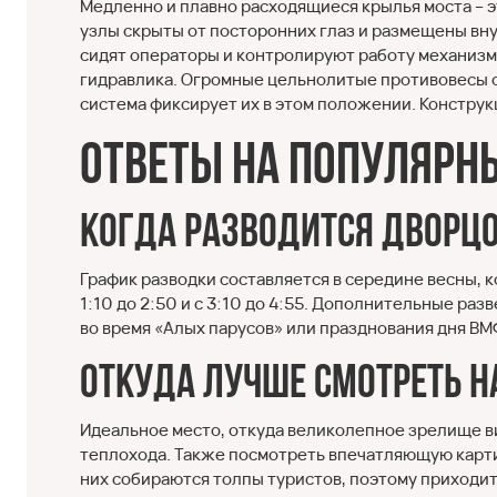
Медленно и плавно расходящиеся крылья моста – э
узлы скрыты от посторонних глаз и размещены вн
сидят операторы и контролируют работу механизм
гидравлика. Огромные цельнолитые противовесы о
система фиксирует их в этом положении. Конструкц
Ответы на популярн
Когда разводится Дворц
График разводки составляется в середине весны, к
1:10 до 2:50 и с 3:10 до 4:55. Дополнительные ра
во время «Алых парусов» или празднования дня ВМ
Откуда лучше смотреть н
Идеальное место, откуда великолепное зрелище ви
теплохода. Также посмотреть впечатляющую карти
них собираются толпы туристов, поэтому приходить