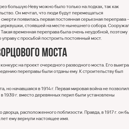
рез большую Неву можно было только на лодках, так как
ьство. Он мечтал, что люди будут перемещаться
о смерти появилась первая постоянная серьезная переправа 
й церквушки, стоявшей на месте нынешнего собора. Сооружа
. Такая временная переправа была очень неудобной, поэтому
 управу с просьбой построить постоянный мост.
ворцового моста
 конкурс на проект очередного разводного моста. Его выигр
озведению переправы были отданы ему. К строительству был
та, но начавшаяся в 1914 г. Первая мировая война не позволи
в 1939 г. вместо деревянных перил были установлены
 дворца, расположенного поблизости. Правда, в 1917 г. он б
 лет ему вернули настоящее имя.