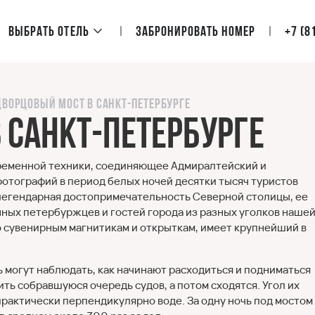
Выбрать отель
Забронировать номер
+7 (8
Дворцовый мост в Санкт-Петербурге
 Санкт-Петербурге
временной техники, соединяющее Адмиралтейский и
фотографий в период белых ночей десятки тысяч туристов
 легендарная достопримечательность Северной столицы, ее
енных петербуржцев и гостей города из разных уголков наше
о сувенирным магнитикам и открыткам, имеет крупнейший в
могут наблюдать, как начинают расходиться и подниматься
ть собравшуюся очередь судов, а потом сходятся. Угол их
 практически перпендикулярно воде. За одну ночь под мостом