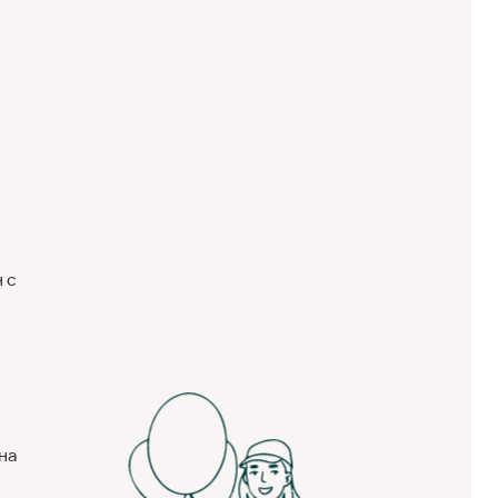
.
 с
на