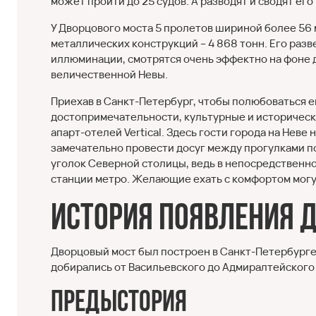
может пройти до 25 судов. А разводят и сводят его 
У Дворцового моста 5 пролетов шириной более 56 м
металлических конструкций – 4 868 тонн. Его ра
иллюминации, смотрятся очень эффектно на фоне 
величественной Невы.
Приехав в Санкт-Петербург, чтобы полюбоваться 
достопримечательности, культурные и историческ
апарт-отелей Vertical. Здесь гости города на Неве
замечательно провести досуг между прогулками по
уголок Северной столицы, ведь в непосредственно
станции метро. Желающие ехать с комфортом могут
История появления 
Дворцовый мост был построен в Санкт-Петербурге 
добирались от Васильевского до Адмиралтейского
Предыстория