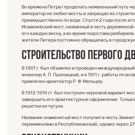
Во времена Петра I проделать немаленький путь че
император не любил мосты и запрещал их строител
преимущественно по воде. Спустя 2 года после ег
Исаакиевский мост, названный в честь деревянно
его каждую весну, а во время ледостава разбирали
жители Питера постоянно обращались в городскую
Строительство первого Д
В 1901 г. был объявлен и проведен международный
инженер А. П. Пшеницкий, и в 1911 г. работы по в
привлечен архитектор Р. Ф. Мельцер.
В 1912-1916 гг. был построен черновой вариант мос
завершить его архитектурное оформление. Только 
решетки из чугуна.
Название знаменитый мост получил в честь Зимнего
переименован в Республиканский, однако через 27