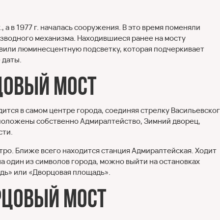
 а в 1977 г. началась сооружения. В это время поменяли
азводного механизма. Находившиеся ранее на мосту
тановили люминесцентную подсветку, которая подчеркивает
 даты.
цовый мост
дится в самом центре города, соединяя стрелку Васильевско
сположены собственно Адмиралтейство, Зимний дворец,
сти.
тро. Ближе всего находится станция Адмиралтейская. Ходит
а один из символов города, можно выйти на остановках
дь» или «Дворцовая площадь».
рцовый мост