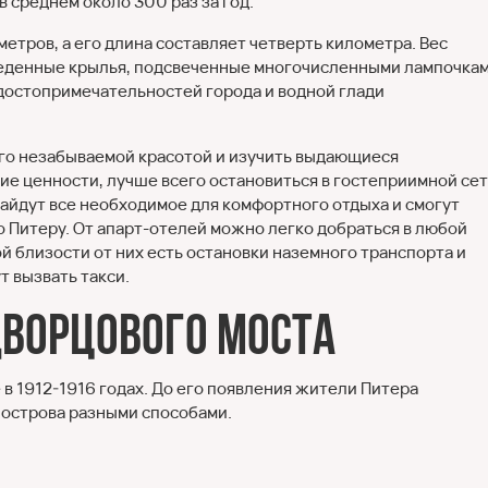
в среднем около 300 раз за год.
етров, а его длина составляет четверть километра. Вес
зведенные крылья, подсвеченные многочисленными лампочка
достопримечательностей города и водной глади
его незабываемой красотой и изучить выдающиеся
ие ценности, лучше всего остановиться в гостеприимной се
 найдут все необходимое для комфортного отдыха и смогут
 Питеру. От апарт-отелей можно легко добраться в любой
й близости от них есть остановки наземного транспорта и
 вызвать такси.
Дворцового моста
в 1912-1916 годах. До его появления жители Питера
 острова разными способами.