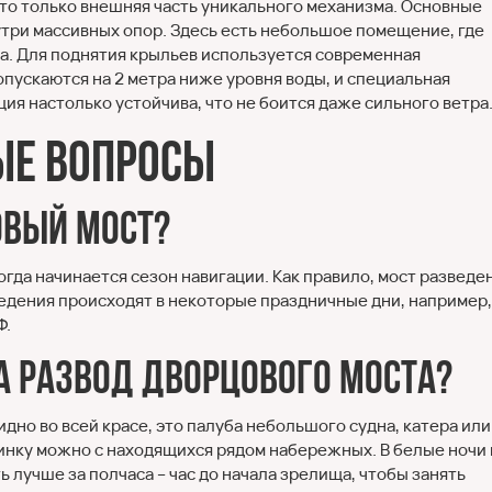
то только внешняя часть уникального механизма. Основные
утри массивных опор. Здесь есть небольшое помещение, где
а. Для поднятия крыльев используется современная
пускаются на 2 метра ниже уровня воды, и специальная
ия настолько устойчива, что не боится даже сильного ветра
ые вопросы
овый мост?
огда начинается сезон навигации. Как правило, мост разведен
зведения происходят в некоторые праздничные дни, например,
Ф.
а развод Дворцового моста?
дно во всей красе, это палуба небольшого судна, катера или
нку можно с находящихся рядом набережных. В белые ночи 
 лучше за полчаса – час до начала зрелища, чтобы занять