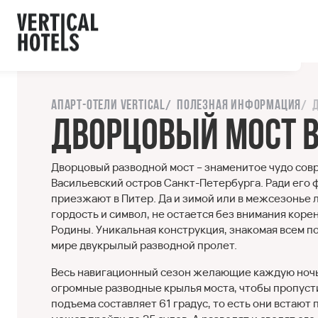
ы с сайтом.
орошо
Напишите нам
Апарт-отели Vertical
Полезная информация
Дворцовый мост в
Дворцовый разводной мост – знаменитое чудо со
Васильевский остров Санкт-Петербурга. Ради его 
приезжают в Питер. Да и зимой или в межсезонье
гордость и символ, не остается без внимания кор
Родины. Уникальная конструкция, знакомая всем п
мире двукрылый разводной пролет.
Весь навигационный сезон желающие каждую ночь 
огромные разводные крылья моста, чтобы пропусти
подъема составляет 61 градус, то есть они встают