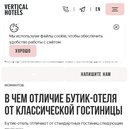
EN
Апарт-отели Vertical
Полезная информация
Что так
Что такое бутик-отель
Мы используем файлы cookie, чтобы обеспечить
удобство работы с сайтом.
Путешественники имеют возможность выбрать разные
Хорошо
варианты проживания в чужом городе: от хостелов до
комфортабельных пятизвездочных гостиниц. Для тех, кто
ценит уникальную атмосферу и высокий уровень сервиса
оптимальный выбор – бутик-отель. Проживание в такой
Напишите нам
гостинице добавит вашей поездке ярких и приятных
моментов.
В чем отличие бутик-отеля
от классической гостиницы
Бутик-отель отличают от стандартных гостиниц следующие