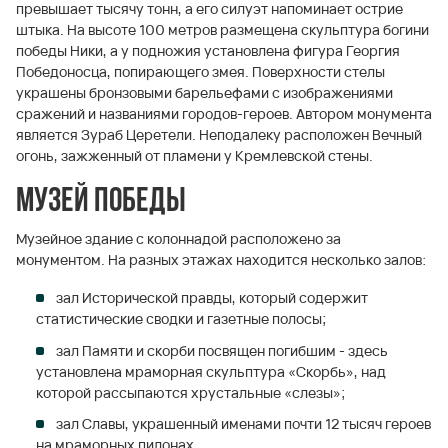
превышает тысячу тонн, а его силуэт напоминает острие
штыка. На высоте 100 метров размещена скульптура богини
победы Ники, а у подножия установлена фигура Георгия
Победоносца, попирающего змея. Поверхности стелы
украшены бронзовыми барельефами с изображениями
сражений и названиями городов-героев. Автором монумента
является Зураб Церетели. Неподалеку расположен Вечный
огонь, зажженный от пламени у Кремлевской стены.
Музей Победы
Музейное здание с колоннадой расположено за
монументом. На разных этажах находится несколько залов:
зал Исторической правды, который содержит
статистические сводки и газетные полосы;
зал Памяти и скорби посвящен погибшим - здесь
установлена мраморная скульптура «Скорбь», над
которой рассыпаются хрустальные «слезы»;
зал Славы, украшенный именами почти 12 тысяч героев
на мраморных пилонах.