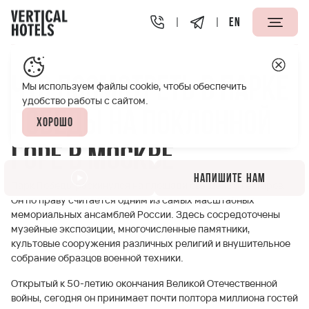
EN
Апарт-отели Vertical
Полезная информация
Что пос
Что посмотреть в парке
Мы используем файлы cookie, чтобы обеспечить
удобство работы с сайтом.
Победы на Поклонной
Хорошо
горе в Москве
Напишите нам
Парк Победы раскинулся на площади свыше 135 гектаров.
Он по праву считается одним из самых масштабных
мемориальных ансамблей России. Здесь сосредоточены
музейные экспозиции, многочисленные памятники,
культовые сооружения различных религий и внушительное
собрание образцов военной техники.
Открытый к 50-летию окончания Великой Отечественной
войны, сегодня он принимает почти полтора миллиона гостей