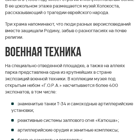
В ее цокольном этаже размещается музей Холокоста,
рассказывающий о трагедии еврейского народа.
Три храма напоминают, что люди разных вероисповеданий
вместе защищали Родину, забыв о разногласиях на почве
религии.
Военная техника
На специально отведенной площадке, а также на аллеях
парка представлена одна из крупнейших в стране
экспозиций военной техники. В коллекции музея под
открытым небом «Г.О.Р.А.» насчитывается более 400
экспонатов, в том числе:
знаменитые танки Т-34 и самоходные артиллерийские
установки;
реактивные системы залпового огня «Катюша»;
артиллерийские орудия и зенитные комплексы;
боевые самолеты и вертолеты;