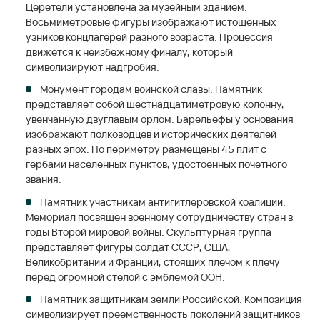
Церетели установлена за музейным зданием.
Восьмиметровые фигуры изображают истощенных
узников концлагерей разного возраста. Процессия
движется к неизбежному финалу, который
символизируют надгробия.
Монумент городам воинской славы. Памятник
представляет собой шестнадцатиметровую колонну,
увенчанную двуглавым орлом. Барельефы у основания
изображают полководцев и исторических деятелей
разных эпох. По периметру размещены 45 плит с
гербами населенных пунктов, удостоенных почетного
звания.
Памятник участникам антигитлеровской коалиции.
Мемориал посвящен военному сотрудничеству стран в
годы Второй мировой войны. Скульптурная группа
представляет фигуры солдат СССР, США,
Великобритании и Франции, стоящих плечом к плечу
перед огромной стелой с эмблемой ООН.
Памятник защитникам земли Российской. Композиция
символизирует преемственность поколений защитников