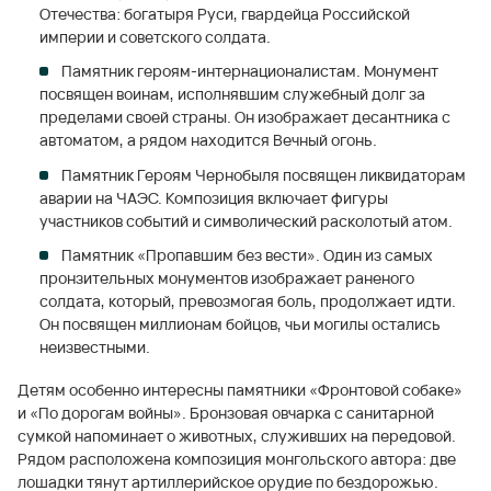
Отечества: богатыря Руси, гвардейца Российской
империи и советского солдата.
Памятник героям-интернационалистам. Монумент
посвящен воинам, исполнявшим служебный долг за
пределами своей страны. Он изображает десантника с
автоматом, а рядом находится Вечный огонь.
Памятник Героям Чернобыля посвящен ликвидаторам
аварии на ЧАЭС. Композиция включает фигуры
участников событий и символический расколотый атом.
Памятник «Пропавшим без вести». Один из самых
пронзительных монументов изображает раненого
солдата, который, превозмогая боль, продолжает идти.
Он посвящен миллионам бойцов, чьи могилы остались
неизвестными.
Детям особенно интересны памятники «Фронтовой собаке»
и «По дорогам войны». Бронзовая овчарка с санитарной
сумкой напоминает о животных, служивших на передовой.
Рядом расположена композиция монгольского автора: две
лошадки тянут артиллерийское орудие по бездорожью.