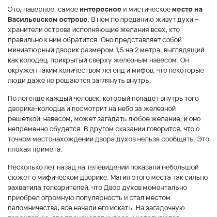
Это, наверное, самое
интересное
и мистическое
место на
Васильевском острове
. В нем по преданию живут духи –
хранители острова исполняющие желания всех, кто
правильно к ним обратится. Оно представляет собой
миниатюрный дворик размером 1,5 на 2 метра, выглядящий
как колодец, прикрытый сверху железным навесом. Он
окружен таким количеством легенд и мифов, что некоторые
люди даже не решаются заглянуть внутрь.
По легенде каждый человек, который попадет внутрь того
дворика-колодца и посмотрит на небо за железной
решеткой-навесом, может загадать любое желание, и оно
непременно сбудется. В другом сказании говорится, что о
точном местонахождении двора духов нельзя сообщать. Это
плохая примета.
Несколько лет назад на телевидении показали небольшой
сюжет о мифическом дворике. Магия этого места так сильно
захватила телезрителей, что Двор духов моментально
приобрел огромную популярность и стал местом
паломничества, все начали его искать. На загадочную