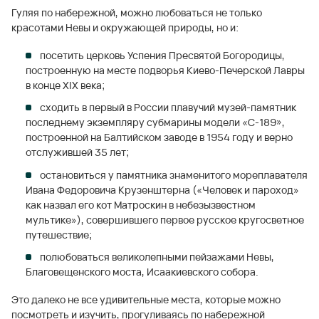
Гуляя по набережной, можно любоваться не только
красотами Невы и окружающей природы, но и:
посетить церковь Успения Пресвятой Богородицы,
построенную на месте подворья Киево-Печерской Лавры
в конце XIX века;
сходить в первый в России плавучий музей-памятник
последнему экземпляру субмарины модели «С-189»,
построенной на Балтийском заводе в 1954 году и верно
отслужившей 35 лет;
остановиться у памятника знаменитого мореплавателя
Ивана Федоровича Крузенштерна («Человек и пароход»
как назвал его кот Матроскин в небезызвестном
мультике»), совершившего первое русское кругосветное
путешествие;
полюбоваться великолепными пейзажами Невы,
Благовещенского моста, Исаакиевского собора.
Это далеко не все удивительные места, которые можно
посмотреть и изучить, прогуливаясь по набережной