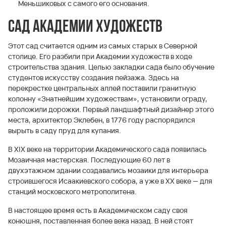
Меньшиковых с самого его основания.
Сад Академии художеств
Этот сад считается одним из самых старых в Северной
столице. Его разбили при Академии художеств в ходе
строительства здания. Целью закладки сада было обучение
студентов искусству создания пейзажа. Здесь на
перекрестке центральных аллей поставили гранитную
колонну «Знатнейшим художествам», установили ограду,
проложили дорожки. Первый ландшафтный дизайнер этого
места, архитектор Эклебен, в 1776 году распорядился
вырыть в саду пруд для купания.
В XIX веке на территории Академического сада появилась
Мозаичная мастерская. Последующие 60 лет в
двухэтажном здании создавались мозаики для интерьера
строившегося Исаакиевского собора, а уже в XX веке — для
станций московского метрополитена.
В настоящее время есть в Академическом саду своя
конюшня, поставленная более века назад. В ней стоят