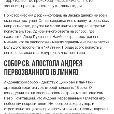
территорию, где происходят чудеса и исполняются
желания, приезжали взглянуть толпы людей.
Но исторический дворик-колодец на Ваське далеко не всем
оказался доступен. Одни возвращались с полпути, опасаясь
неприятностей, другие не могли найти его адрес, а третьи –
попасть внутрь. Однозначного ответа на вопрос, где
находится Двор Духов, нет. Наиболее распространено
мнение, что он расположен между зданиями на перекрестке
Большого проспекта и 4-й линии. Проще всего попасть в
него, если заказать экскурсию у частного гида.
Собор Св. Апостола Андрея
Первозванного (6 линия)
Андреевский собор – действующий храм и памятник
храмовой архитектуры второй половины 18 века. О
возведении его на Васильевском острове мечтал еще сам
Петр I, считавший, что Андрей Первозванный является его
небесным покровителем. Император вскоре умер, и
строительство церкви пришлось отложить. Первый вариант