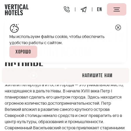
EN
Апарт-отели Vertical
Полезная информация
Что пос
Что посмотреть туристу
Мы используем файлы cookie, чтобы обеспечить
удобство работы с сайтом.
на Васильевском
Хорошо
острове
Напишите нам
Васильевский остров или «Васька», как его ласково зовут
жители Петербурга и гости города — это уникальное место,
находящееся в дельте Невы. В начале XVIII века Петр I
планировал сделать его центром города. Здесь находится
огромное количество достопримечательностей. Петр
Великий вложил в развитие самого крупного острова
Северной столицы немало средств и смог превратить его в
центр культуры, образования и промышленности.
Современный Васильевский остров привлекает старинными