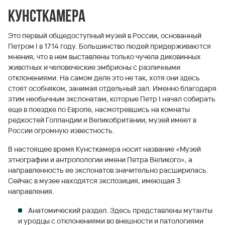
Кунсткамера
Это первый общедоступный музей в России, основанный
Петром I в 1714 году. Большинство людей придерживаются
мнения, что в нем выставлены только чучела диковинных
животных и человеческие эмбрионы с различными
отклонениями. На самом деле это не так, хотя они здесь
стоят особняком, занимая отдельный зал. Именно благодаря
этим необычным экспонатам, которые Петр I начал собирать
еще в поездке по Европе, насмотревшись на комнаты
редкостей Голландии и Великобритании, музей имеет в
России огромную известность.
В настоящее время Кунсткамера носит название «Музей
этнографии и антропологии имени Петра Великого», а
направленность ее экспонатов значительно расширилась.
Сейчас в музее находятся экспозиция, имеющая 3
направления.
Анатомический раздел. Здесь представлены мутанты
и уродцы с отклонениями во внешности и патологиями