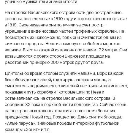
уличные музыканты и знаменитости.
На стрелке Васильевского острова есть две ростральные
колонны, возведенные в 1810 году и торжественно открытые
в 1815. Свое название они получили за счет ростр –
украшений в виде носовых частей трофейных кораблей. Не
посмотреть их невозможно, ведь они считаются одним из
символов города на Неве и знаменуют собой его морское
величие. Высота каждой из колонн составляет 32 метра. Они
возвышаются с обеих сторон Биржевой площади на
расстоянии примерно 200 метров друг от друга.
Длительное время столбы служили маяками. Верх каждой
был оборудован чашей, в которую заливали масло, а
смотритель поднимался по винтовой лестнице и зажигал его,
показывая путь кораблям, которые шли по Неве и
останавливались на стрелке Васильевского острова. В
середине XX века к верхней части подвели газ. Сейчас огонь
на ростральных колоннах зажигают во время больших
праздников: Новый год, Рождество, День снятия блокады,
«Алые паруса», знаковые победы питерской футбольной
команды «Зенит» и т.п.