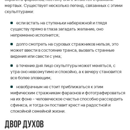
мертвых. Существует несколько легенд, связанных с этими
скульптурами:
если встать на ступеньки набережной и глядя
существу прямо в глаза загадать желание, оно
непременно исполнится;
долго смотреть на суровых стражников нельзя, это
может ввести в состояние транса, вызвать странные
видения или свести с ума;
в течение дня лицо скульптуры может меняться, с
утра оно невозмутимо и спокойно, а к вечеру становится
все более зловещим;
новобрачным не стоит приближаться к этим
мифическим стражникам фараонов и фотографироваться
на их фоне – человеческое счастье способно рассердить
сфинкса, и тогда он поставит крест на радостной и
спокойной семейной жизни.
Двор духов