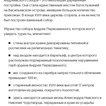
Андреевского собора – это небольшая деревянная
постройка. Она стала единственным местом богослужений
на Васильевском острове, имевшем большое количество
прихожан. В конце XVIII века церковь сгорела, а на ее месте
был построен каменный собор.
Убранство собора Андрея Первозванного, которое могут
увидеть туристы, впечатляет:
стены внутри храма декорированы лепниной и
росписями на религиозную тематику;
над входом находится барельеф, в центре которого
расположен подпираемый позолоченными херувимами
герб ордена Андрея Первозванного;
вес созданного из серебра напрестольного облачения
превышает 199 кг;
старинный иконостас XVIII века высотой 17 метров
изготовлен из дерева, покрытого позолотой;
здесь находятся ценные иконы Александра Невского и
Николая Чудотворца, переданные в храм из усадьбы