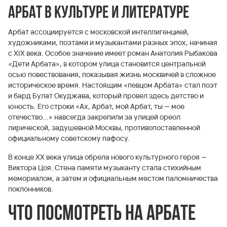
Арбат в культуре и литературе
Арбат ассоциируется с московской интеллигенцией,
художниками, поэтами и музыкантами разных эпох, начиная
с XIX века. Особое значение имеет роман Анатолия Рыбакова
«Дети Арбата», в котором улица становится центральной
осью повествования, показывая жизнь москвичей в сложное
историческое время. Настоящим «певцом Арбата» стал поэт
и бард Булат Окуджава, который провел здесь детство и
юность. Его строки «Ах, Арбат, мой Арбат, ты — мое
отечество...» навсегда закрепили за улицей ореол
лирической, задушевной Москвы, противопоставленной
официальному советскому пафосу.
В конце XX века улица обрела нового культурного героя —
Виктора Цоя. Стена памяти музыканту стала стихийным
мемориалом, а затем и официальным местом паломничества
поклонников.
Что посмотреть на Арбате