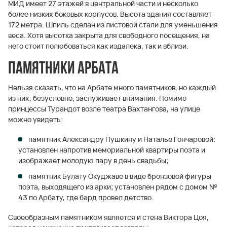
МИД имеет 27 этажей в центральной части и несколько
более низких боковых корпусов. Высота здания составляет
172 метра. Шпиль сделан из листовой стали для уменьшения
веса. Хотя высотка закрыта для свободного посещения, на
него стоит полюбоваться как издалека, так и вблизи.
Памятники Арбата
Нельзя сказать, что на Арбате много памятников, но каждый
из них, безусловно, заслуживает внимания. Помимо
принцессы Турандот возле театра Вахтангова, на улице
можно увидеть:
памятник Александру Пушкину и Наталье Гончаровой:
установлен напротив мемориальной квартиры поэта и
изображает молодую пару в день свадьбы;
памятник Булату Окуджаве в виде бронзовой фигуры
поэта, выходящего из арки; установлен рядом с домом №
43 по Арбату, где бард провел детство.
Своеобразным памятником является и стена Виктора Цоя,