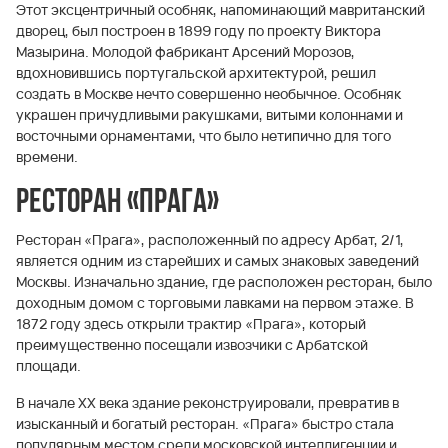
Этот эксцентричный особняк, напоминающий мавританский
дворец, был построен в 1899 году по проекту Виктора
Мазырина. Молодой фабрикант Арсений Морозов,
вдохновившись португальской архитектурой, решил
создать в Москве нечто совершенно необычное. Особняк
украшен причудливыми ракушками, витыми колоннами и
восточными орнаментами, что было нетипично для того
времени.
Ресторан «Прага»
Ресторан «Прага», расположенный по адресу Арбат, 2/1,
является одним из старейших и самых знаковых заведений
Москвы. Изначально здание, где расположен ресторан, было
доходным домом с торговыми лавками на первом этаже. В
1872 году здесь открыли трактир «Прага», который
преимущественно посещали извозчики с Арбатской
площади.
В начале XX века здание реконструировали, превратив в
изысканный и богатый ресторан. «Прага» быстро стала
популярным местом среди московской интеллигенции и