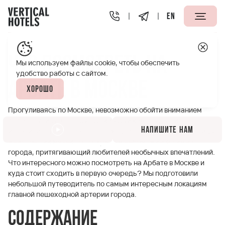
EN
Апарт-отели Vertical
Полезная информация
Что пос
Что посмотреть на
Мы используем файлы cookie, чтобы обеспечить
удобство работы с сайтом.
Арбате в Москве
Хорошо
Прогуливаясь по Москве, невозможно обойти вниманием
Арбат — улицу-легенду, где каждый камень дышит
Напишите нам
историей. Это не просто пешеходная зона в сердце столицы,
а настоящий музей под открытым небом, живой символ
города, притягивающий любителей необычных впечатлений.
Что интересного можно посмотреть на Арбате в Москве и
куда стоит сходить в первую очередь? Мы подготовили
небольшой путеводитель по самым интересным локациям
главной пешеходной артерии города.
Содержание