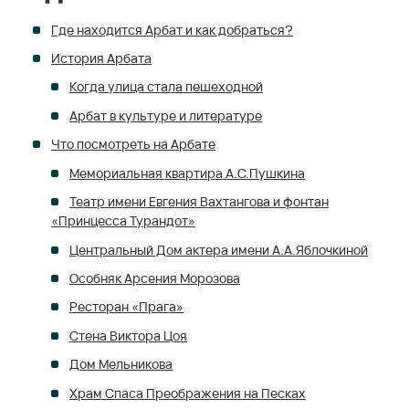
Где находится Арбат и как добраться?
История Арбата
Когда улица стала пешеходной
Арбат в культуре и литературе
Что посмотреть на Арбате
Мемориальная квартира А.С.Пушкина
Театр имени Евгения Вахтангова и фонтан
«Принцесса Турандот»
Центральный Дом актера имени А.А.Яблочкиной
Особняк Арсения Морозова
Ресторан «Прага»
Стена Виктора Цоя
Дом Мельникова
Храм Спаса Преображения на Песках