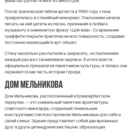
фанатов группы «Кино» и самого Цоя.
После трагической гибели артиста в 1990 году стена
превратилась в стихийный мемориал. Поклонники начали
писать на ней цитаты из песен, признания в любви к
музыканту и знаменитую фразу «Цой жив». Со временем
граффити покрыли практически всю поверхность, создавая
постоянно меняющийся арт-объект.
Стену несколько раз пытались закрасить, но поклонники
каждый раз восстанавливали надписи. В итоге власти
официально признали её памятником культуры, и теперь она
охраняется как часть истории города.
Дом Мельникова
Дом Мельникова, расположенный в Кривоарбатском
переулке, — это уникальный памятник архитектуры
советского авангарда, созданный гениальным
конструктивистом Константином Мельниковым для себя и
своей семьи. Здание представляет собой две врезанных
друг в друга цилиндрических башни, образующих