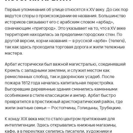
Первые упоминания об улице относятся к XV веку. До сих пор
ведутся споры о происхождении ее названия. Большинство
историков связывают его с арабским словом «арбад»,
означающим «пригород». Это указывает на то, что в XV веке
территория находилась за пределами городских стен. По
другой версии, корни названия — в русской «арбе» (телеге),
так как здесь проходила торговая дорога и жили тележные
мастера.
Арбат исторически был важной магистралью, соединявшей
Кремль с западными землями, и служил местом как
ремесленных слобод, так и дворянских усадеб. После
пожара 1812 года началась капитальная перестройка.
Выгоревшие деревянные здания сменились каменными
особняками в стиле классицизм и ампир. Арбат быстро
превратился в престижный аристократический район, где
жили знатные семьи — Ростопчины, Голицыны, Трубецкие.
К концу XIX века место стало центром притяжения для
интеллигенции. Здесь открывались книжные магазины,
кафе, а в переулках селились писатели, художники и