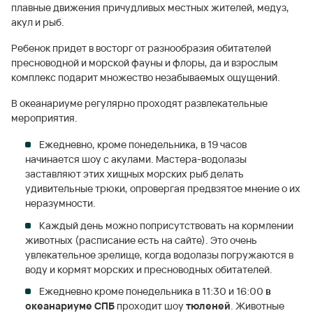
плавные движения причудливых местных жителей, медуз,
акул и рыб.
Ребенок придет в восторг от разнообразия обитателей
пресноводной и морской фауны и флоры, да и взрослым
комплекс подарит множество незабываемых ощущений.
В океанариуме регулярно проходят развлекательные
мероприятия.
Ежедневно, кроме понедельника, в 19 часов
начинается шоу с акулами. Мастера-водолазы
заставляют этих хищных морских рыб делать
удивительные трюки, опровергая предвзятое мнение о их
неразумности.
Каждый день можно поприсутствовать на кормлении
животных (расписание есть на сайте). Это очень
увлекательное зрелище, когда водолазы погружаются в
воду и кормят морских и пресноводных обитателей.
Ежедневно кроме понедельника в 11:30 и 16:00
в
океанариуме СПБ
проходит шоу
тюленей
. Животные