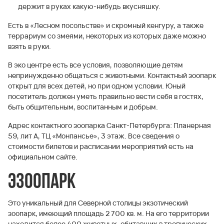
держит в руках какую-нибудь вкусняшку.
Есть в «Лесном посольстве» и скромный кенгуру, а также
террариум со змеями, некоторых из которых даже можно
взять в руки.
В эко центре есть все условия, позволяющие детям
непринужденно общаться с животными. Контактный зоопарк
открыт для всех детей, но при одном условии. Юный
посетитель должен уметь правильно вести себя в гостях,
быть общительным, воспитанным и добрым.
Адрес контактного зоопарка Санкт-Петербурга: Планерная
59, лит А, ТЦ «Монпансье», 3 этаж. Все сведения о
стоимости билетов и расписании мероприятий есть на
официальном сайте.
Эзоопарк
Это уникальный для Северной столицы экзотический
зоопарк, имеющий площадь 2 700 кв. м. На его территории
находится более 400 животных, обитавших в тропических