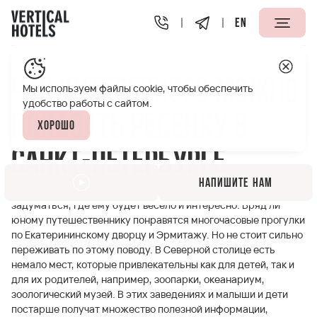
EN
Апарт-отели Vertical
Полезная информация
Что инт
Что интересного можно
Мы используем файлы cookie, чтобы обеспечить
удобство работы с сайтом.
показать ребенку в
Хорошо
Санкт-Петербурге
Напишите нам
Если вы едете в город на Неве с ребенком, стоит заранее
задуматься, где ему будет весело и интересно. Вряд ли
юному путешественнику понравятся многочасовые прогулки
по Екатерининскому дворцу и Эрмитажу. Но не стоит сильно
переживать по этому поводу. В Северной столице есть
немало мест, которые привлекательны как для детей, так и
для их родителей, например, зоопарки, океанариум,
зоологический музей. В этих заведениях и малыши и дети
постарше получат множество полезной информации,