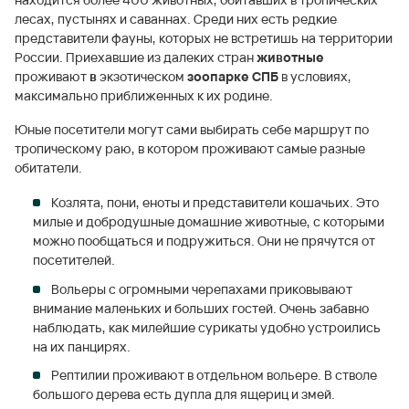
лесах, пустынях и саваннах. Среди них есть редкие
представители фауны, которых не встретишь на территории
России. Приехавшие из далеких стран
животные
проживают
в
экзотическом
зоопарке СПБ
в условиях,
максимально приближенных к их родине.
Юные посетители могут сами выбирать себе маршрут по
тропическому раю, в котором проживают самые разные
обитатели.
Козлята, пони, еноты и представители кошачьих. Это
милые и добродушные домашние животные, с которыми
можно пообщаться и подружиться. Они не прячутся от
посетителей.
Вольеры с огромными черепахами приковывают
внимание маленьких и больших гостей. Очень забавно
наблюдать, как милейшие сурикаты удобно устроились
на их панцирях.
Рептилии проживают в отдельном вольере. В стволе
большого дерева есть дупла для ящериц и змей.