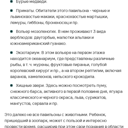
Бурые медведи.
Приматы. Обитатели этого павильона - черные и
львинохвостые макаки, краснохвостые мартышки,
лемуры, гиббоны, броненосец и пр.
Вольер мозоленогих. В нем проживают 3 вида
верблюдов: двугорбые, малютки альпаки и
южноамериканский гуанако.
Экзотариум. В этом вольере на первом этаже
находится океанариум, где представлены различные
рыбы, в т. ч. мурены, фруктовые пираньи, голубой
королевский хирург и пр., а на втором рептилии, включая
варанов, хамелеонов, нильского крокодила.
Хищные звери. Здесь можно посмотреть пуму,
снежного барса, активного в первой половине дня, ягуара
классического и черного окраса, льва, сурикатов,
мангустов, сервала и пр.
Это далеко не все павильоны с животными. Ребенок,
пришедший в зоопарк, может с пользой и интересно
провести время, расширив при этом свои познания в области