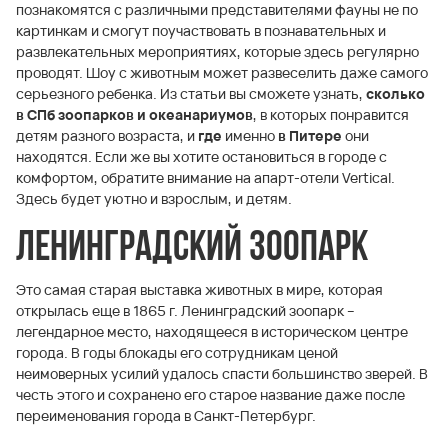
познакомятся с различными представителями фауны не по
картинкам и смогут поучаствовать в познавательных и
развлекательных мероприятиях, которые здесь регулярно
проводят. Шоу с животным может развеселить даже самого
серьезного ребенка. Из статьи вы сможете узнать,
сколько
в СПб зоопарков и океанариумов
, в которых понравится
детям разного возраста, и
где
именно
в Питере
они
находятся. Если же вы хотите остановиться в городе с
комфортом, обратите внимание на апарт-отели Vertical.
Здесь будет уютно и взрослым, и детям.
Ленинградский зоопарк
Это самая старая выставка животных в мире, которая
открылась еще в 1865 г. Ленинградский зоопарк –
легендарное место, находящееся в историческом центре
города. В годы блокады его сотрудникам ценой
неимоверных усилий удалось спасти большинство зверей. В
честь этого и сохранено его старое название даже после
переименования города в Санкт-Петербург.