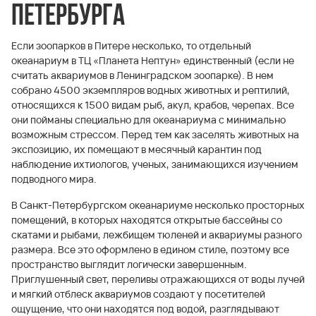
Петербурга
Если зоопарков в Питере несколько, то отдельный
океанариум в ТЦ «Планета Нептун» единственный (если не
считать аквариумов в Ленинградском зоопарке). В нем
собрано 4500 экземпляров водных животных и рептилий,
относящихся к 1500 видам рыб, акул, крабов, черепах. Все
они пойманы специально для океанариума с минимально
возможным стрессом. Перед тем как заселять животных на
экспозицию, их помещают в месячный карантин под
наблюдение ихтиологов, ученых, занимающихся изучением
подводного мира.
В Санкт-Петербургском океанариуме несколько просторных
помещений, в которых находятся открытые бассейны со
скатами и рыбами, лежбищем тюленей и аквариумы разного
размера. Все это оформлено в едином стиле, поэтому все
пространство выглядит логически завершенным.
Приглушенный свет, переливы отражающихся от воды лучей
и мягкий отблеск аквариумов создают у посетителей
ощущение, что они находятся под водой, разглядывают