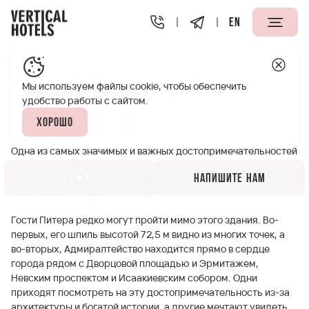
EN
Апарт-отели Vertical
Полезная информация
Адмирал
Адмиралтейство в
Мы используем файлы cookie, чтобы обеспечить
удобство работы с сайтом.
Санкт-Петербурге
Хорошо
Одна из самых значимых и важных достопримечательностей
Санкт-Петербурга — Адмиралтейство. Это место, как и сам
Напишите нам
город, было основано по приказу Петра I для развития флота
Российской Империи.
Гости Питера редко могут пройти мимо этого здания. Во-
первых, его шпиль высотой 72,5 м видно из многих точек, а
во-вторых, Адмиралтейство находится прямо в сердце
города рядом с Дворцовой площадью и Эрмитажем,
Невским проспектом и Исаакиевским собором. Одни
приходят посмотреть на эту достопримечательность из-за
архитектуры и богатой истории, а другие мечтают увидеть