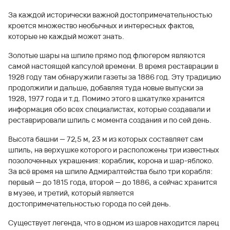
За каждой исторически важной достопримечательностью
кроется множество необычных и интересных фактов,
которые не каждый может знать.
Золотые шары на шпиле прямо под флюгером являются
самой настоящей капсулой времени. В время реставрации в
1928 году там обнаружили газеты за 1886 год. Эту традицию
продолжили и дальше, добавляя туда новые выпуски за
1928, 1977 года и т.д. Помимо этого в шкатулке хранится
информация обо всех специалистах, которые создавали и
реставрировали шпиль с момента создания и по сей день.
Высота башни — 72,5 м, 23 м из которых составляет сам
шпиль, на верхушке которого и расположены три известных
позолоченных украшения: кораблик, корона и шар-яблоко.
За всё время на шпиле Адмиралтейства было три корабля:
первый — до 1815 года, второй — до 1886, а сейчас хранится
в музее, и третий, который является
достопримечательностью города по сей день.
Существует легенда, что в одном из шаров находится ларец