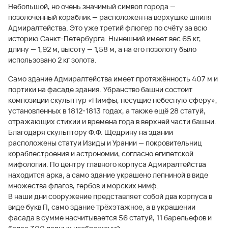
Небольшой, но очень значимый символ города —
позолоченный кораблик — расположен на верхушке шпиля
Адмиралтейства. Это уже третий флюгер по счёту за всю
историю Санкт-Петербурга. Нынешний имеет вес 65 кг,
длину — 1,92 м, высоту — 1,58 м, а на его позолоту было
использовано 2 кг золота.
Само здание Адмиралтейства имеет протяжённость 407 м и
портики на фасаде здания. Убранство башни состоит
композиции скульптур «Нимфы, несущие небесную сферу»,
установленных в 1812-1813 годах, а также ещё 28 статуй,
отражающих стихии и времена года в верхней части башни.
Благодаря скульптору Ф.Ф. Щедрину на здании
расположены статуи Изиды и Урании — покровительниц
кораблестроения и астрономии, согласно египетской
мифологии. По центру главного корпуса Адмиралтейства
находится арка, а само здание украшено лепниной в виде
множества флагов, гербов и морских нимф.
В наши дни сооружение представляет собой два корпуса в
виде букв П, само здание трёхэтажное, а в украшении
фасада в сумме насчитывается 56 статуй, 11 барельефов и