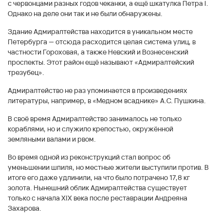
с червонцами разных годов чеканки, а ещё шкатулка Петра I.
Однако на деле они так и не были обнаружены.
Здание Адмиралтейства находится в уникальном месте
Петербурга — отсюда расходится целая система улиц, в
частности Гороховая, а также Невский и Вознесенский
проспекты. Этот район ещё называют «Адмиралтейский
трезубец».
Адмиралтейство не раз упоминается в произведениях
литературы, например, в «Медном всаднике» А.С. Пушкина.
В своё время Адмиралтейство занималось не только
кораблями, но и служило крепостью, окружённой
земляными валами и рвом.
Во время одной из реконструкций стал вопрос об
уменьшении шпиля, но местные жители выступили против. В
итоге его даже удлинили, на что было потрачено 17,8 кг
золота. Нынешний облик Адмиралтейства существует
только с начала XIX века после реставрации Андреяна
Захарова.