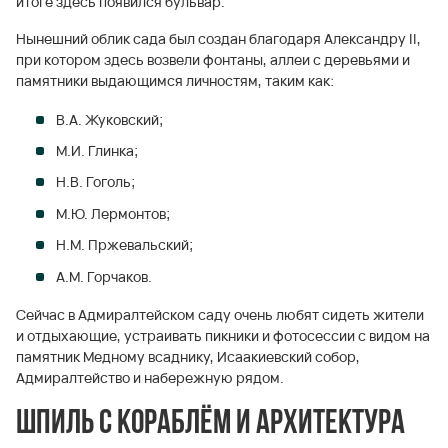
итоге здесь появился бульвар.
Нынешний облик сада был создан благодаря Александру II,
при котором здесь возвели фонтаны, аллеи с деревьями и
памятники выдающимся личностям, таким как:
В.А. Жуковский;
М.И. Глинка;
Н.В. Гоголь;
М.Ю. Лермонтов;
Н.М. Пржевальский;
А.М. Горчаков.
Сейчас в Адмиралтейском саду очень любят сидеть жители
и отдыхающие, устраивать пикники и фотосессии с видом на
памятник Медному всаднику, Исаакиевский собор,
Адмиралтейство и набережную рядом.
Шпиль с кораблём и архитектура