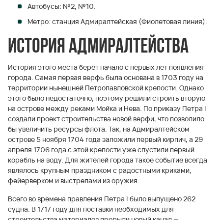
Автобусы: №2, №10.
Метро: станция Адмиралтейская (Фиолетовая линия).
История Адмиралтейства
История этого места берёт начало с первых лет появления
города. Самая первая верфь была основана в 1703 году на
территории нынешней Петропавловской крепости. Однако
этого было недостаточно, поэтому решили строить вторую
на острове между реками Мойка и Нева. По приказу Петра I
создали проект строительства новой верфи, что позволило
бы увеличить ресурсы флота. Так, на Адмиралтейском
острове 5 ноября 1704 года заложили первый кирпич, а 29
апреля 1706 года с этой крепости уже спустили первый
корабль на воду. Для жителей города такое событие всегда
являлось крупным праздником с радостными криками,
фейерверком и выстрелами из оружия.
Всего во времена правления Петра I было выпущено 262
судна. В 1717 году для поставки необходимых для
строительства материалов прорыли новый канал —