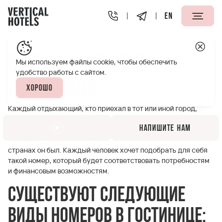
EN
Апарт-отели Vertical
Полезная информация
Виды но
Виды номеров в
Мы используем файлы cookie, чтобы обеспечить
удобство работы с сайтом.
гостинице
Хорошо
Каждый отдыхающий, кто приехал в тот или иной город,
хочет знать, чем отличаются номера в гостинице и почему
Напишите нам
они имеют разную стоимость. Виды номеров в гостинице
вызывают трудности у туристов, вне зависимости в скольких
странах он был. Каждый человек хочет подобрать для себя
такой номер, который будет соответствовать потребностям
и финансовым возможностям.
Существуют следующие
виды номеров в гостинице: