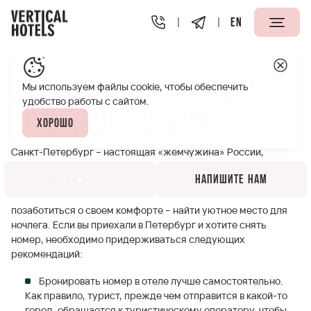
EN
Апарт-отели Vertical
Полезная информация
Практич
Практические советы
Мы используем файлы cookie, чтобы обеспечить
удобство работы с сайтом.
по выбору отеля
Хорошо
Санкт-Петербург – настоящая «жемчужина» России,
которая может похвастаться солидным архитектурным
Напишите нам
наследием. Но для того чтобы насладиться всеми этими
красотами, необходимо не просто посетить город, но и
позаботиться о своем комфорте – найти уютное место для
ночлега. Если вы приехали в Петербург и хотите снять
номер, необходимо придерживаться следующих
рекомендаций:
Бронировать номер в отеле лучше самостоятельно.
Как правило, турист, прежде чем отправится в какой-то
город, обращается к туристическому оператору, чтобы