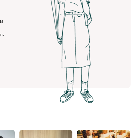
ам
ть