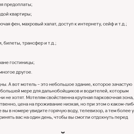
ия предоплаты;
ндой квартиры;
ая фен, махровый халат, доступ к интернету, сейф и т.д.;
 билеты, трансфер и т.д.;
ране гостиницы;
многое другое.
ны. А вот мотель – это небольшое здание, которое зачастую
в большей мере для дальнобойщиков и водителей, которым
ни не хотят. Мотелям свойственна крупная парковочная зона,
ственно, цена на проживание низкая, но при этом о каком-либ
е вы в номере увидите горячую воду, телевизор, а тем более 
инять вас на один день, чтобы вы смогли отдохнуть перед