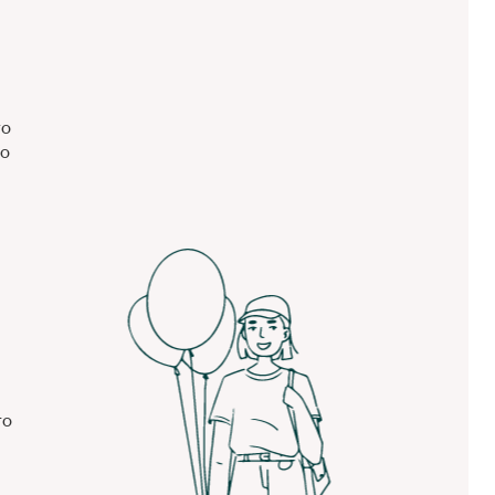
то
го
го