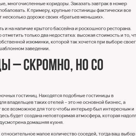
ые, многочисленные коридоры. Заказать завтрак в номер
 побаловать. К примеру, крупные гостиницы фактически все
ят несколько дороже своих «братьев меньших».
ть и на наличие крытого бассейна и роскошного ресторана.
отметить только два недостатка: высокая стоимость и то, ч
собственной изюминки, которой так хочется при выборе свое
 шаблонном заведении.
ы – скромно, но со
очных гостиниц. Находятся подобные гостиницы в
я владельцев таких отелей – это не основной бизнес, а
 все возможное для того чтобы интерьер был интересным и
есь будет создана неповторимая атмосфера, которая надол
едусмотрена домашняя кухня.
и относительное малое количество соседей, тогда ваш выбор