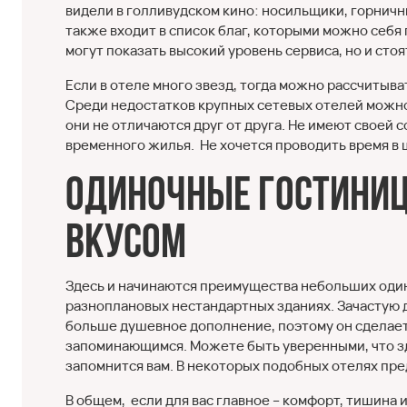
видели в голливудском кино: носильщики, горничн
также входит в список благ, которыми можно себя
могут показать высокий уровень сервиса, но и сто
Если в отеле много звезд, тогда можно рассчитыва
Среди недостатков крупных сетевых отелей можно 
они не отличаются друг от друга. Не имеют своей 
временного жилья. Не хочется проводить время в
Одиночные гостиниц
вкусом
Здесь и начинаются преимущества небольших один
разноплановых нестандартных зданиях. Зачастую дл
больше душевное дополнение, поэтому он сделает
запоминающимся. Можете быть уверенными, что зд
запомнится вам. В некоторых подобных отелях пр
В общем, если для вас главное – комфорт, тишина 