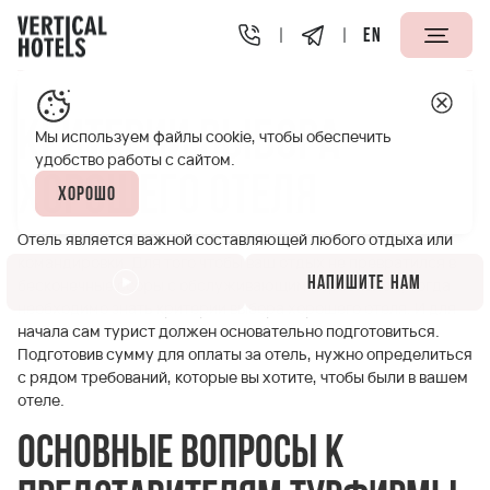
EN
Апарт-отели Vertical
Полезная информация
Критери
Критерии выбора
Мы используем файлы cookie, чтобы обеспечить
удобство работы с сайтом.
хорошего отеля
Хорошо
Отель является важной составляющей любого отдыха или
командировки. Для того чтобы ваш отдых не превратился в
Напишите нам
бесконечные ссоры с обслуживающим персоналом, тогда
необходимо знать критерии выбора хорошего отеля. И для
начала сам турист должен основательно подготовиться.
Подготовив сумму для оплаты за отель, нужно определиться
с рядом требований, которые вы хотите, чтобы были в вашем
отеле.
Основные вопросы к