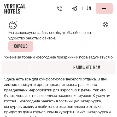
EN
Апарт-отели Vertical
Полезная информация
Новогод
Новогодние банкеты в
Мы используем файлы cookie, чтобы обеспечить
удобство работы с сайтом.
гостиницах Петербурга
Хорошо
Уже не за горами новогодние праздники и пора задуматься о
том, где провести новогодние праздники с 31 декабря 2015
Напишите нам
года до 11 января 2016 года. И что мешает вам отправиться в
культурную столицу великой державы – Санкт-Петербург?
Здесь есть все для комфортного и веселого отдыха. В дни
зимних каникул в городе проходит масса различных
праздничных мероприятий для взрослых и детей, так что
будет, чем заняться и помимо посещения музеев. К услугам
гостей – новогодние банкеты в гостиницах Петербурга,
конкурсы, акции, а любителям экстремального отдыха
придут по душе горнолыжные курорты Санкт-Петербурга и