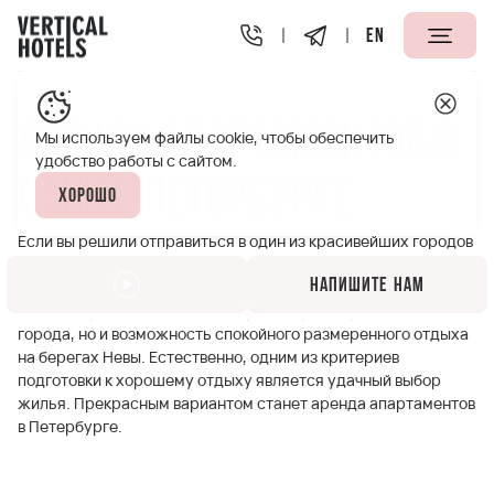
EN
Апарт-отели Vertical
Полезная информация
Аренда 
Аренда апартаментов в
Мы используем файлы cookie, чтобы обеспечить
удобство работы с сайтом.
Санкт-Петербурге
Хорошо
Если вы решили отправиться в один из красивейших городов
не только России, но и всего мира – Санкт-Петербург, тогда
Напишите нам
не стоит забывать о том, что удачный отдых в Питере – это не
только бурные эмоции после просмотра дворцов и музеев
города, но и возможность спокойного размеренного отдыха
на берегах Невы. Естественно, одним из критериев
подготовки к хорошему отдыху является удачный выбор
жилья. Прекрасным вариантом станет аренда апартаментов
в Петербурге.