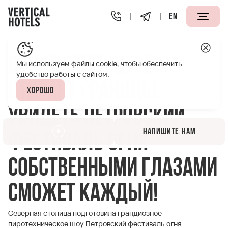
EN
Апарт-отели Vertical
Полезная информация
Санкт-П
Санкт-Петербург
Мы используем файлы cookie, чтобы обеспечить
удобство работы с сайтом.
стирает границы:
Хорошо
увидеть Петровский
Напишите нам
фестиваль огня
собственными глазами
сможет каждый!
Северная столица подготовила грандиозное
пиротехническое шоу Петровский фестиваль огня